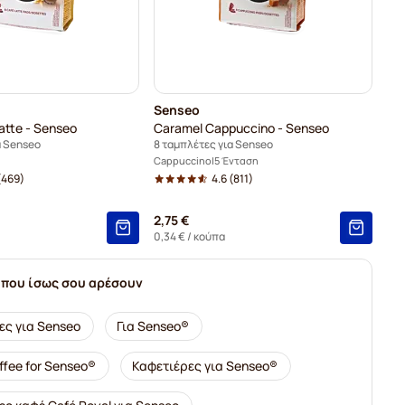
Senseo
Latte - Senseo
Caramel Cappuccino - Senseo
α Senseo
8 ταμπλέτες για Senseo
Cappuccino
5 Ένταση
(469)
4.6
(811)
2,75 €
0,34 €
/ κούπα
 που ίσως σου αρέσουν
ες για Senseo
Για Senseo®
ffee for Senseo®
Καφετιέρες για Senseo®