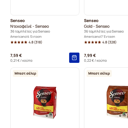
Senseo
Senseo
Ντεκαφεϊνέ - Senseo
Gold - Senseo
36 ταμπλέτες για Senseo
36 ταμπλέτες για Senseo
Americano
4 Ένταση
Americano
7 Ένταση
4.8
(318)
4.8
(328)
7,59 €
7,99 €
0,21 €
/ κούπα
0,22 €
/ κούπα
Μπεστ σέλερ
Μπεστ σέλερ