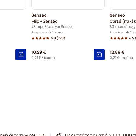
Senseo
Senseo
Mild - Senseo
Corsé (πακέτ
48 ταμπλέτες για Senseo
60 ταμπλέτες γ
Americano
2 Ένταση
Americano
7 Έν
4.8
(128)
4.9
(
10,29 €
12,89 €
0,21 €
/ κούπα
0,21 €
/ κούπα
ολή άνω των 49,00€
Περισσότεροι από 2.000.000 π