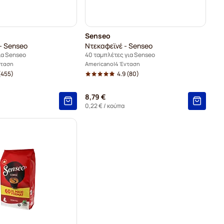
Senseo
 - Senseo
Ντεκαφεϊνέ - Senseo
ια Senseo
40 ταμπλέτες για Senseo
νταση
Americano
4 Ένταση
(455)
4.9
(80)
8,79 €
0,22 €
/ κούπα