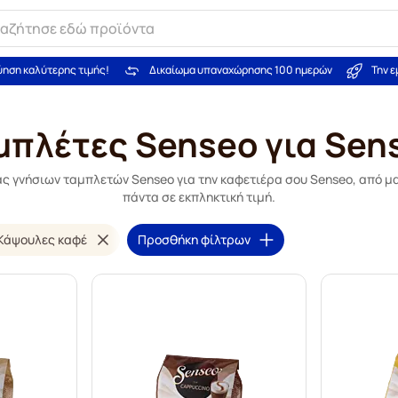
ύηση καλύτερης τιμής!
Δικαίωμα υπαναχώρησης 100 ημερών
Την 
μπλέτες Senseo για Sen
ς γνήσιων ταμπλετών Senseo για την καφετιέρα σου Senseo, από μ
πάντα σε εκπληκτική τιμή.
Κάψουλες καφέ
Προσθήκη φίλτρων