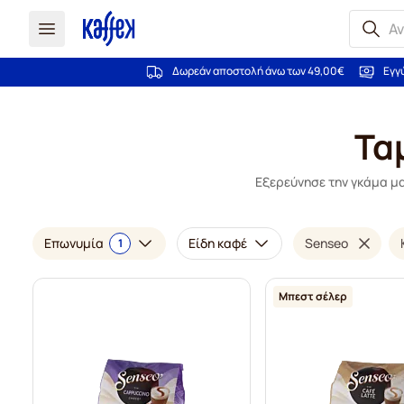
Δωρεάν αποστολή άνω των 49,00€
Εγγ
Μετάβαση στο περιεχόμενο
Τα
Εξερεύνησε την γκάμα μα
Επωνυμία
Είδη καφέ
Senseo
1
Μπεστ σέλερ