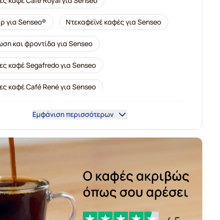
ς καφέ Café Royal για Senseo
ρ για Senseo®
Ντεκαφεϊνέ καφές για Senseo
ση και φροντίδα για Senseo
ες καφέ Segafredo για Senseo
ες καφέ Café René για Senseo
ες για Senseo®
Ταμπλέτες καφέ Merrild για Senseo
Εμφάνιση περισσότερων
ς καφέ Friele για Senseo
ς καφέ Marcilla για Senseo
ες Gimoka για Senseo
Kaffekapslen για Senseo®