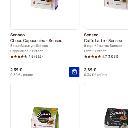
Senseo
Senseo
Choco Cappuccino - Senseo
Caffè Latte - Senseo
8 ταμπλέτες για Senseo
8 ταμπλέτες για Senseo
Cappuccino
5 Ένταση
Latte
5 Ένταση
4.6
(692)
4.7
(1.051)
2,39 €
2,69 €
0,30 €
/ κούπα
0,34 €
/ κούπα