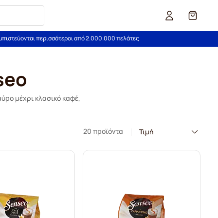
Καλάθι
εμπιστεύονται περισσότεροι από 2.000.000 πελάτες
seo
αύρο μέχρι κλασικό καφέ,
20 προϊόντα