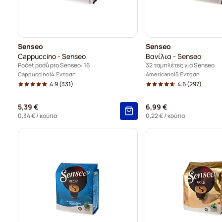
Senseo
Senseo
Cappuccino - Senseo
Βανίλια - Senseo
Počet podů pro Senseo: 16
32 ταμπλέτες για Senseo
Cappuccino
4 Ένταση
Americano
5 Ένταση
4.9
(331)
4.6
(297)
5,39 €
6,99 €
0,34 €
/ κούπα
0,22 €
/ κούπα