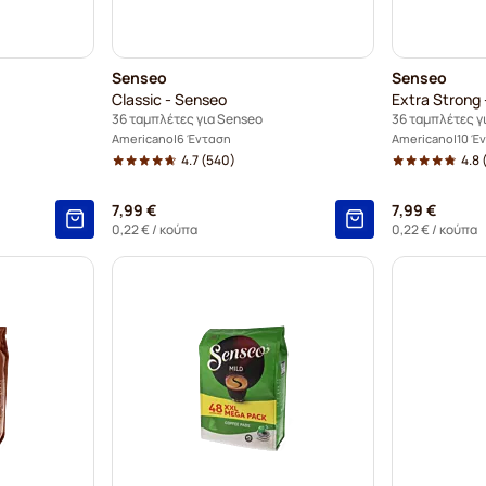
Senseo
Senseo
Classic - Senseo
Extra Strong
36 ταμπλέτες για Senseo
36 ταμπλέτες γ
Americano
6 Ένταση
Americano
10 Έ
4.7
(540)
4.8
7,99 €
7,99 €
0,22 €
/ κούπα
0,22 €
/ κούπα