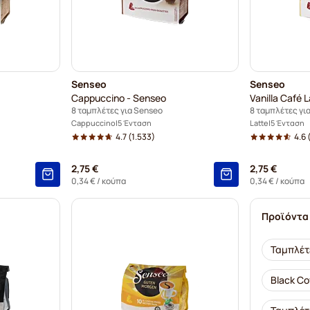
Senseo
Senseo
Cappuccino - Senseo
Vanilla Café 
8 ταμπλέτες για Senseo
8 ταμπλέτες γι
Cappuccino
5 Ένταση
Latte
5 Ένταση
4.7
(1.533)
4.6
2,75 €
2,75 €
0,34 €
/ κούπα
0,34 €
/ κούπα
Προϊόντα
Ταμπλέτ
Black Co