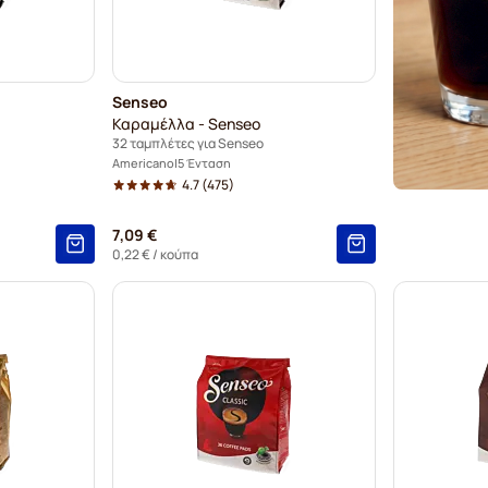
Senseo
Καραμέλλα - Senseo
32 ταμπλέτες για Senseo
Americano
5 Ένταση
4.7
(475)
7,09 €
0,22 €
/ κούπα