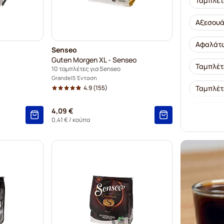
Ταμπλέτε
Αξεσουά
Αφαλάτω
Senseo
Guten Morgen XL - Senseo
Ταμπλέτ
10 ταμπλέτες για Senseo
Grande
5 Ένταση
4.9
(155)
Ταμπλέτ
Ταμπλέτ
4,09 €
0,41 €
/ κούπα
Ταμπλέτε
Ταμπλέτε
Ταμπλέτ