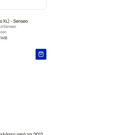
ο XL) - Senseo
ια Senseo
ταση
149)
ελάτες από το 2011