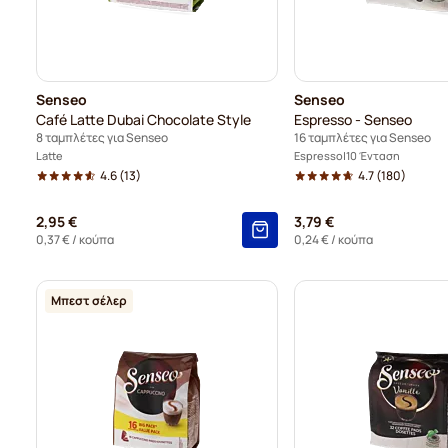
Senseo
Senseo
Café Latte Dubai Chocolate Style
Espresso - Senseo
8 ταμπλέτες για Senseo
16 ταμπλέτες για Senseo
Latte
Espresso
10 Ένταση
4.6
(13)
4.7
(180)
2,95 €
3,79 €
0,37 €
/ κούπα
0,24 €
/ κούπα
Μπεστ σέλερ