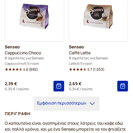
Senseo
Senseo
Cappuccino Choco
Caffè Latte
8 ταμπλέτες για Senseo
8 ταμπλέτες για Senseo
Cappuccino
5 Ένταση
Latte
5 Ένταση
4.6
(
692
)
4.7
(
1.053
)
2,39 €
2,69 €
0,30 €
/ κούπα
0,34 €
/ κούπα
Εμφάνιση περισσότερων
ΠΕΡΙΓΡΑΦΉ
Ο καπουτσίνο είναι αγαπημένος στους λάτρεις του καφέ εδώ
και πολλά χρόνια, και με ένα Senseo μπορείτε να τον φτιάξετε