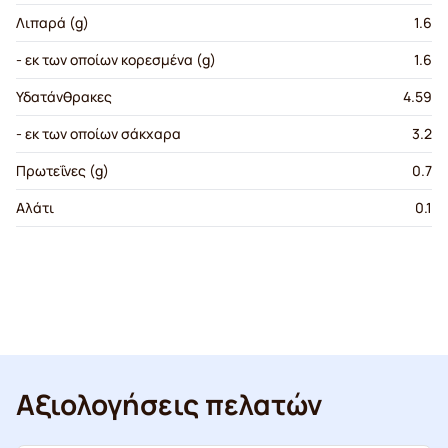
Λιπαρά (g)
1.6
- εκ των οποίων κορεσμένα (g)
1.6
Υδατάνθρακες
4.59
- εκ των οποίων σάκχαρα
3.2
Πρωτεΐνες (g)
0.7
Αλάτι
0.1
Αξιολογήσεις πελατών