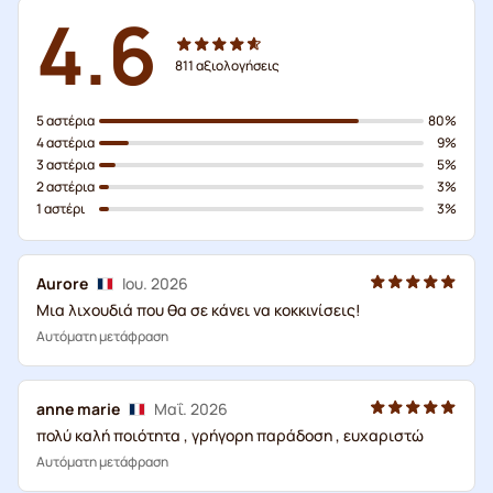
4.6
811
αξιολογήσεις
5 αστέρια
80%
4 αστέρια
9%
3 αστέρια
5%
2 αστέρια
3%
1 αστέρι
3%
Aurore
Ιου. 2026
Μια λιχουδιά που θα σε κάνει να κοκκινίσεις!
Αυτόματη μετάφραση
anne marie
Μαΐ. 2026
πολύ καλή ποιότητα , γρήγορη παράδοση , ευχαριστώ
Αυτόματη μετάφραση