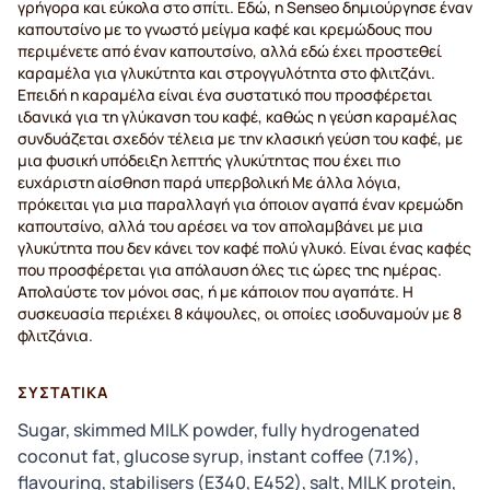
γρήγορα και εύκολα στο σπίτι. Εδώ, η Senseo δημιούργησε έναν
καπουτσίνο με το γνωστό μείγμα καφέ και κρεμώδους που
περιμένετε από έναν καπουτσίνο, αλλά εδώ έχει προστεθεί
καραμέλα για γλυκύτητα και στρογγυλότητα στο φλιτζάνι.
Επειδή η καραμέλα είναι ένα συστατικό που προσφέρεται
ιδανικά για τη γλύκανση του καφέ, καθώς η γεύση καραμέλας
συνδυάζεται σχεδόν τέλεια με την κλασική γεύση του καφέ, με
μια φυσική υπόδειξη λεπτής γλυκύτητας που έχει πιο
ευχάριστη αίσθηση παρά υπερβολική Με άλλα λόγια,
πρόκειται για μια παραλλαγή για όποιον αγαπά έναν κρεμώδη
καπουτσίνο, αλλά του αρέσει να τον απολαμβάνει με μια
γλυκύτητα που δεν κάνει τον καφέ πολύ γλυκό. Είναι ένας καφές
που προσφέρεται για απόλαυση όλες τις ώρες της ημέρας.
Απολαύστε τον μόνοι σας, ή με κάποιον που αγαπάτε. Η
συσκευασία περιέχει 8 κάψουλες, οι οποίες ισοδυναμούν με 8
φλιτζάνια.
ΣΥΣΤΑΤΙΚΆ
Sugar, skimmed MILK powder, fully hydrogenated
coconut fat, glucose syrup, instant coffee (7.1%),
flavouring, stabilisers (E340, E452), salt, MILK protein,