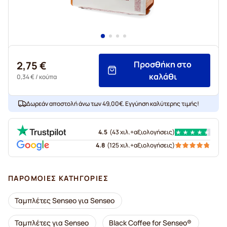
2,75 €
Προσθήκη στο
καλάθι
0,34 €
/ κούπα
Δωρεάν αποστολή άνω των 49,00€. Εγγύηση καλύτερης τιμής!
4.5
(
43 χιλ.+
αξιολογήσεις
)
4.8
(
125 χιλ.+
αξιολογήσεις
)
ΠΑΡΌΜΟΙΕΣ ΚΑΤΗΓΟΡΊΕΣ
Ταμπλέτες Senseo για Senseo
Ταμπλέτες για Senseo
Black Coffee for Senseo®