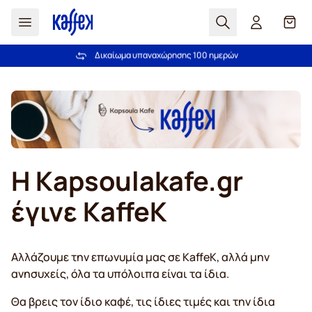
Αναζήτηση
Καλά
Δικαίωμα υπαναχώρησης 100 ημερών
Δωρεάν αποστολή άνω των 49,00€
Μετάβαση στο περιεχόμενο
Η Kapsoulakafe.gr
έγινε KaffeK
Αλλάζουμε την επωνυμία μας σε KaffeK, αλλά μην
ανησυχείς, όλα τα υπόλοιπα είναι τα ίδια.
Θα βρεις τον ίδιο καφέ, τις ίδιες τιμές και την ίδια