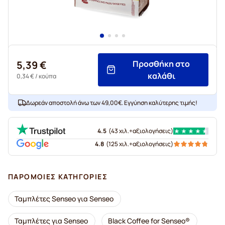
5,39 €
Προσθήκη στο
καλάθι
0,34 €
/ κούπα
Δωρεάν αποστολή άνω των 49,00€. Εγγύηση καλύτερης τιμής!
4.5
(
43 χιλ.+
αξιολογήσεις
)
4.8
(
125 χιλ.+
αξιολογήσεις
)
ΠΑΡΌΜΟΙΕΣ ΚΑΤΗΓΟΡΊΕΣ
Ταμπλέτες Senseo για Senseo
Ταμπλέτες για Senseo
Black Coffee for Senseo®