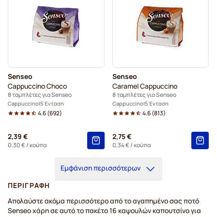
Senseo
Senseo
Cappuccino Choco
Caramel Cappuccino
8 ταμπλέτες για Senseo
8 ταμπλέτες για Senseo
Cappuccino
5 Ένταση
Cappuccino
5 Ένταση
4.6
(
692
)
4.6
(
813
)
2,39 €
2,75 €
0,30 €
/ κούπα
0,34 €
/ κούπα
Εμφάνιση περισσότερων
ΠΕΡΙΓΡΑΦΉ
Απολαύστε ακόμα περισσότερο από το αγαπημένο σας ποτό
Senseo χάρη σε αυτό το πακέτο 16 καψουλών καπουτσίνο για