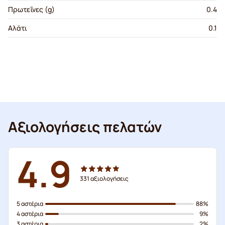
Πρωτεΐνες (g)
0.4
Αλάτι
0.1
Αξιολογήσεις πελατών
4.9
331
αξιολογήσεις
5 αστέρια
88%
4 αστέρια
9%
3 αστέρια
2%