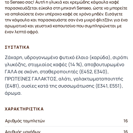
το Senseo σας! Αυτή η γλυκιά και κρεμώδης κάψουλα καφέ
παρασκευάζεται εύκολα στη μηχανή Senseo, ώστε να μπορείτε
να απολαύσετε έναν υπέροχο καφέ σε χρόνο μηδέν. Εισάγετε
την κάψουλα και παρασκευάστε σαν ένα μικρό φλιτζάνι για ένα
αρωματικό και γευστικό καπουτσίνο που συμπληρώνεται με
έναν λεπτό αφρό.
ΣΥΣΤΑΤΙΚΆ
Ζάχαρη, υδρογονωμένο φυτικό έλαιο (καρύδα), σιρόπι
γλυκόζης, στιγμιαίος καφές (14 %), αποβουτυρωμένο
ΓΑΛΑ σε σκόνη, σταθεροποιητές (E452, E340),
ΠΡΩΤΕΐΝΕΣ ΓΑΛΑΚΤΟΣ, αλάτι, γαλακτωματοποιητής
(E481), ουσίες κατά της συσσωμάτωσης (E341, E551),
άρωμα.
ΧΑΡΑΚΤΗΡΙΣΤΙΚΆ
Αριθμός ταμπλετών
16
Αριθμός μονάδων
16