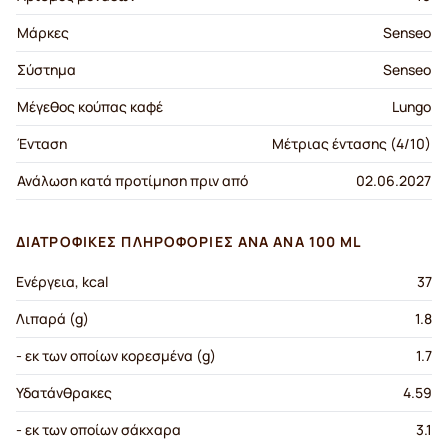
Μάρκες
Senseo
Σύστημα
Senseo
Μέγεθος κούπας καφέ
Lungo
Ένταση
Μέτριας έντασης (4/10)
Ανάλωση κατά προτίμηση πριν από
02.06.2027
ΔΙΑΤΡΟΦΙΚΈΣ ΠΛΗΡΟΦΟΡΊΕΣ ΑΝΆ ΑΝΆ 100 ML
Ενέργεια, kcal
37
Λιπαρά (g)
1.8
- εκ των οποίων κορεσμένα (g)
1.7
Υδατάνθρακες
4.59
- εκ των οποίων σάκχαρα
3.1