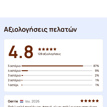
Αξιολογήσεις πελατών
4.8
128
αξιολογήσεις
5 αστέρια
87%
4 αστέρια
9%
3 αστέρια
2%
2 αστέρια
1%
1 αστέρι
1%
Gerrie
Ιου. 2026
Πολύ καλό προϊόν και φτηνό, είμαι πολύ ευχαριστημένος