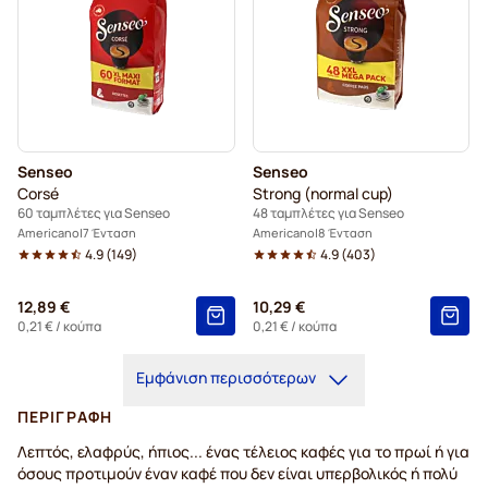
Senseo
Senseo
Corsé
Strong (normal cup)
60 ταμπλέτες για Senseo
48 ταμπλέτες για Senseo
Americano
7 Ένταση
Americano
8 Ένταση
4.9
(
149
)
4.9
(
403
)
12,89 €
10,29 €
0,21 €
/ κούπα
0,21 €
/ κούπα
Εμφάνιση περισσότερων
ΠΕΡΙΓΡΑΦΉ
Λεπτός, ελαφρύς, ήπιος... ένας τέλειος καφές για το πρωί ή για
όσους προτιμούν έναν καφέ που δεν είναι υπερβολικός ή πολύ