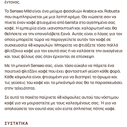
έντονος.
Το Senseo Mild είναι ένα μείγμα φασολιών Arabica και Robusta
που συμπληρώνεται με μια λεπτή κρέμα. Θα νιώσετε σαν να
πίνετε έναν καφέ φτιαγμένο από barista στο αγαπημένο σας
καφέ. Η εμπειρία είναι ικανοποιητική και χαλαρωτική και θα
θελήσετε να την επαναλάβετε ξανά. Αυτός είναι ο λόγος για τον
οποίο μπορείτε τώρα να παραγγείλετε αυτόν τον καφέ σε
συσκευασία 48 καψουλών. Μπορείτε να φτιάξετε τόσα πολλά
φλιτζάνια καφέ για τον εαυτό σας ή να χαλάσετε την οικογένεια
και τους φίλους σας όταν έρχονται σε επίσκεψη.
Με τη μηχανή Senseo σας, είναι τόσο εύκολο να πάρετε ένα
ποιοτικό φλιτζάνι καφέ που έχει φανταστική γεύση κάθε φορά.
Κάθε κάψουλα είναι φτιαγμένη για να διατηρεί το άρωμα και
τις γεύσεις του καφέ και το μηχάνημά σας θα το παρασκευάσει
στην τελειότητα.
Σε αυτό το πακέτο παίρνετε 48 κάψουλες αυτού του νόστιμου
καφέ για να μοιραστείτε με τους καλεσμένους σας. Ή για να
απολαύσετε τον εαυτό σας εάν είστε άπληστος πότης καφέ.
ΣΥΣΤΑΤΙΚΆ