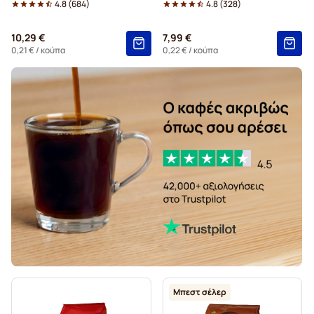
4.8
(
684
)
4.8
(
328
)
Ταμπλέτες Gimoka για Senseo
10,29 €
7,99 €
Black Coffee for Senseo®
Για Senseo®
0,21 €
/ κούπα
0,22 €
/ κούπα
Kaffekapslen για Senseo®
Μπεστ σέλερ