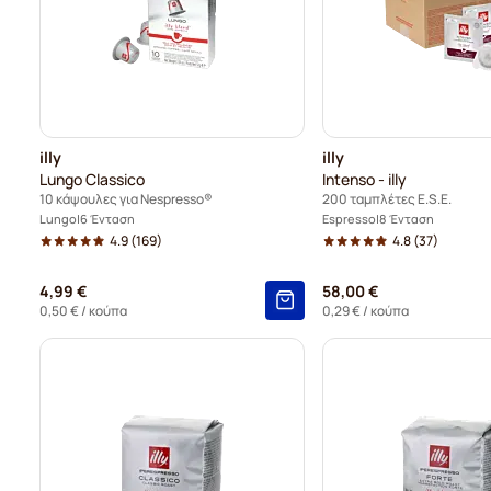
illy
illy
Lungo Classico
Intenso - illy
10 κάψουλες για Nespresso®
200 ταμπλέτες E.S.E.
Lungo
6 Ένταση
Espresso
8 Ένταση
4.9
(169)
4.8
(37)
4,99 €
58,00 €
0,50 €
/ κούπα
0,29 €
/ κούπα