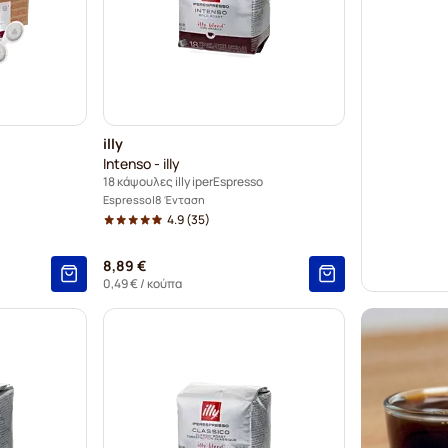
illy
Intenso - illy
18 κάψουλες illy iperEspresso
Espresso
8 Ένταση
4.9
(35)
8,89 €
0,49 €
/ κούπα