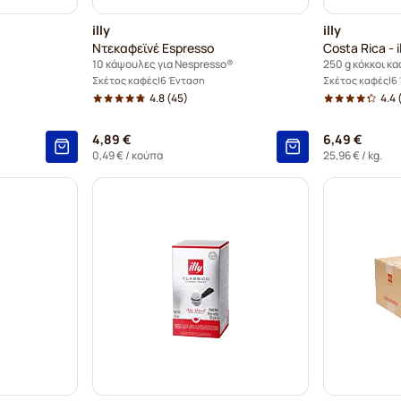
illy
illy
Ντεκαφεϊνέ Espresso
Costa Rica - i
10 κάψουλες για Nespresso®
250 g κόκκοι κ
Σκέτος καφές
6 Ένταση
Σκέτος καφές
6
4.8
(45)
4.4
4,89 €
6,49 €
0,49 €
/ κούπα
25,96 €
/ kg.