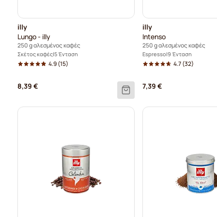
illy
illy
Lungo - illy
Intenso
250 g αλεσμένος καφές
250 g αλεσμένος καφές
Σκέτος καφές
5 Ένταση
Espresso
9 Ένταση
4.9
(15)
4.7
(32)
8,39 €
7,39 €