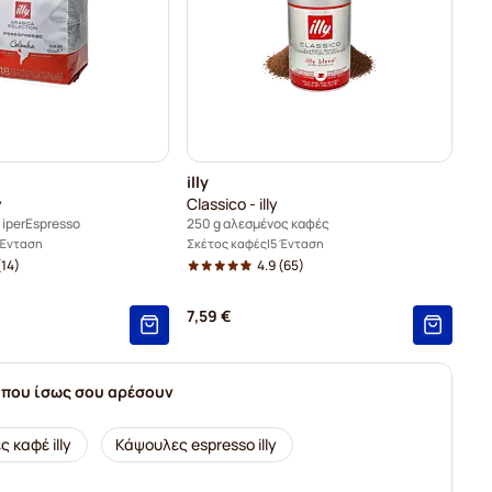
illy
y
Classico - illy
y iperEspresso
250 g αλεσμένος καφές
 Ένταση
Σκέτος καφές
5 Ένταση
14)
4.9
(65)
7,59 €
 που ίσως σου αρέσουν
 καφέ illy
Κάψουλες espresso illy