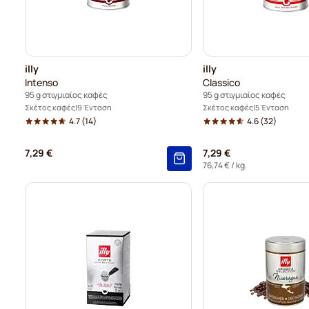
illy
illy
Intenso
Classico
95 g στιγμιαίος καφές
95 g στιγμιαίος καφές
Σκέτος καφές
9 Ένταση
Σκέτος καφές
5 Ένταση
4.7
(14)
4.6
(32)
7,29 €
7,29 €
76,74 €
/ kg.