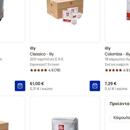
illy
illy
Classico - illy
Colombia - ill
so
200 ταμπλέτες E.S.E.
18 κάψουλες ill
Espresso
7 Ένταση
Σκέτος καφές
4
4.9
(78)
4.9
(
61,00 €
7,29 €
0,31 €
/ κούπα
0,41 €
/ κούπα
Προϊόντα
Κάψουλες