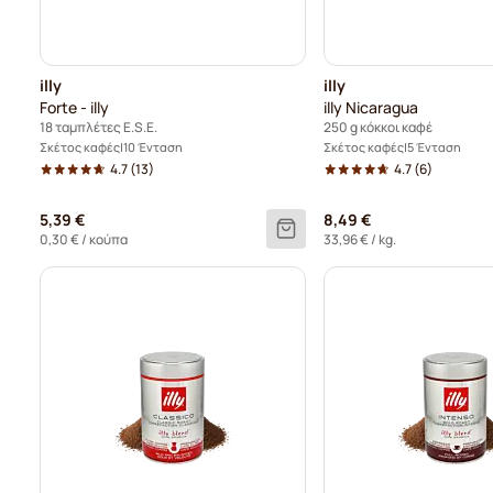
illy
illy
Forte - illy
illy Nicaragua
18 ταμπλέτες E.S.E.
250 g κόκκοι καφέ
Σκέτος καφές
10 Ένταση
Σκέτος καφές
5 Ένταση
4.7
(13)
4.7
(6)
5,39 €
8,49 €
0,30 €
/ κούπα
33,96 €
/ kg.