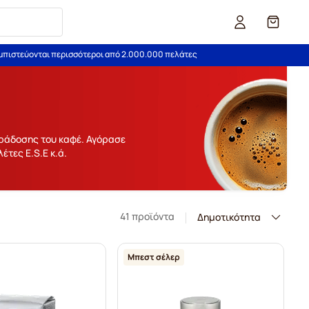
Καλάθι
εμπιστεύονται περισσότεροι από 2.000.000 πελάτες
αράδοσης του καφέ. Αγόρασε
έτες E.S.E κ.ά.
41 προϊόντα
Μπεστ σέλερ