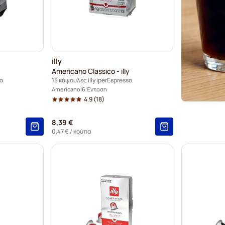
illy
Americano Classico - illy
so
18 κάψουλες illy iperEspresso
Americano
6 Ένταση
4.9
(18)
8,39 €
0,47 €
/ κούπα