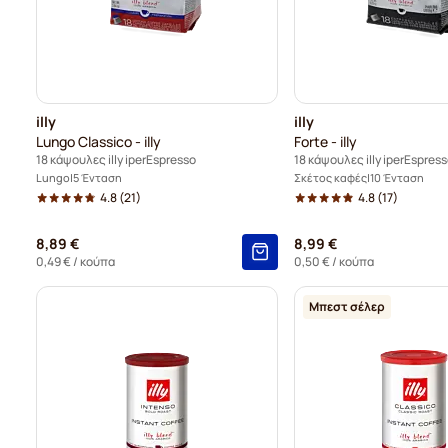
illy
illy
Lungo Classico - illy
Forte - illy
18 κάψουλες illy iperEspresso
18 κάψουλες illy iperEspres
Lungo
5 Ένταση
Σκέτος καφές
10 Ένταση
4.8
(21)
4.8
(17)
8,89 €
8,99 €
0,49 €
/ κούπα
0,50 €
/ κούπα
Μπεστ σέλερ