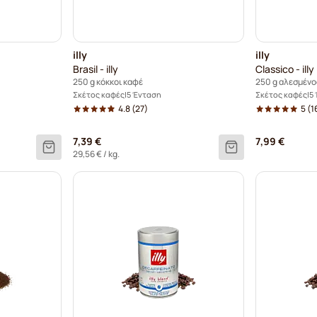
illy
illy
Brasil - illy
Classico - illy
250 g κόκκοι καφέ
250 g αλεσμένο
Σκέτος καφές
5 Ένταση
Σκέτος καφές
5
4.8
(27)
5
(1
7,39 €
7,99 €
29,56 €
/ kg.