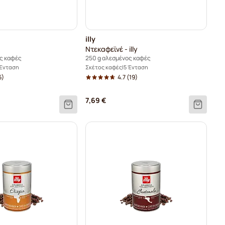
illy
Ντεκαφεϊνέ - illy
ς καφές
250 g αλεσμένος καφές
 Ένταση
Σκέτος καφές
5 Ένταση
6)
4.7
(19)
7,69 €