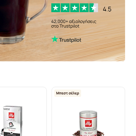
Μπεστ σέλερ