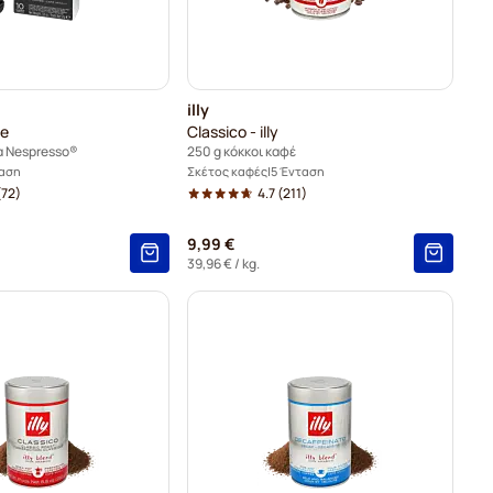
illy
te
Classico - illy
α Nespresso®
250 g κόκκοι καφέ
ταση
Σκέτος καφές
5 Ένταση
(72)
4.7
(211)
9,99 €
39,96 €
/ kg.