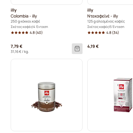
illy
illy
Colombia - illy
Ντεκαφεϊνέ - illy
250 g κόκκοι καφέ
125 g αλεσμένος καφές
Σκέτος καφές
4 Ένταση
Σκέτος καφές
5 Ένταση
4.8
(40)
4.8
(34)
7,79 €
4,19 €
31,16 €
/ kg.