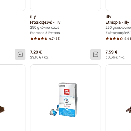
illy
illy
Ντεκαφεϊνέ - illy
Ethiopia - illy
250 g κόκκοι καφέ
250 g κόκκοι κ
Espresso
8 Ένταση
Σκέτος καφές
3
4.7
(51)
4.4
7,29 €
7,59 €
29,16 €
/ kg.
30,36 €
/ kg.