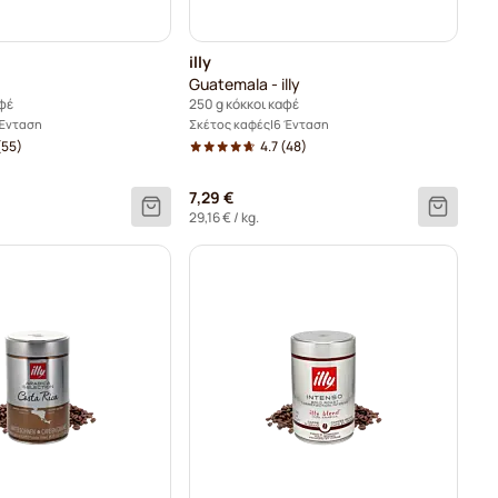
illy
Guatemala - illy
αφέ
250 g κόκκοι καφέ
 Ένταση
Σκέτος καφές
6 Ένταση
(55)
4.7
(48)
7,29 €
29,16 €
/ kg.