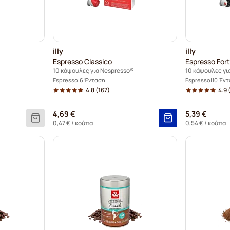
illy
illy
Espresso Classico
Espresso For
10 κάψουλες για Nespresso®
10 κάψουλες γι
Espresso
6 Ένταση
Espresso
10 Έν
4.8
(167)
4.9
4,69 €
5,39 €
0,47 €
/ κούπα
0,54 €
/ κούπα