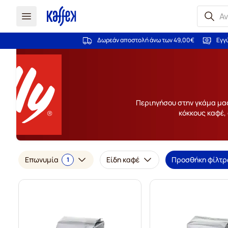
Δωρεάν αποστολή άνω των 49,00€
Εγγ
Μετάβαση στο περιεχόμενο
Περιηγήσου στην γκάμα μας
κόκκους καφέ, 
Επωνυμία
Είδη καφέ
Προσθήκη φίλτ
1