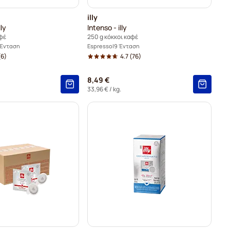
illy
lly
Intenso - illy
αφέ
250 g κόκκοι καφέ
 Ένταση
Espresso
9 Ένταση
(6)
4.7
(76)
8,49 €
33,96 €
/ kg.