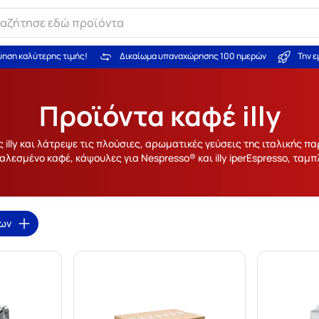
ύηση καλύτερης τιμής!
Δικαίωμα υπαναχώρησης 100 ημερών
Την 
Προϊόντα καφέ illy
 illy και λάτρεψε τις πλούσιες, αρωματικές γεύσεις της ιταλικής π
αλεσμένο καφέ, κάψουλες για Nespresso® και illy iperEspresso, ταμπλ
ρων