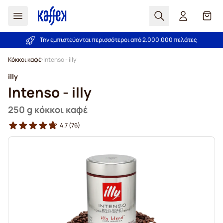
Αναζήτηση
Καλά
Την εμπιστεύονται περισσότεροι από 2.000.000 πελάτες
Εγγύηση καλύτερης τιμής!
Μετάβαση στο περιεχόμενο
Κόκκοι καφέ
Intenso - illy
illy
Intenso - illy
250 g κόκκοι καφέ
4.7
(76)