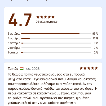
4.7
76
αξιολογήσεις
5 αστέρια
83%
4 αστέρια
12%
3 αστέρια
3%
2 αστέρια
0%
1 αστέρι
2%
Tamás
Ιου. 2026
Το θεωρώ το πιο γευστικό ανάμεσα στα εμπορικά
μείγματα καφέ. Η γεύση διαρκεί πολύ. Ακόμα και ο καφές
που παρασκευάζεται αδύναμα έχει γεύση καφέ. Αν τον
παρασκευάσω δυνατά, νιώθω τις γεύσεις του για ώρες. Η
περιεκτικότητα σε καφεΐνη είναι μέτρια, κάτι που μου
ταιριάζει πολύ. Μου αρέσουν οι πιο πικρές, ψημένες
γεύσεις, ειδικά όταν είναι επίσης αισθητή η