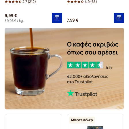
4.7
(
212
)
4.9
(
65
)
9,99 €
7,59 €
39,96 €
/ kg.
Μπεστ σέλερ