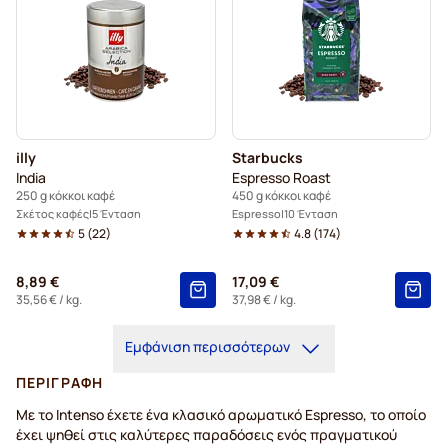
illy
Starbucks
India
Espresso Roast
250 g κόκκοι καφέ
450 g κόκκοι καφέ
Σκέτος καφές
5 Ένταση
Espresso
10 Ένταση
5
(
22
)
4.8
(
174
)
8,89 €
17,09 €
35,56 €
/ kg.
37,98 €
/ kg.
Εμφάνιση περισσότερων
ΠΕΡΙΓΡΑΦΉ
Με το Intenso έχετε ένα κλασικό αρωματικό Espresso, το οποίο
έχει ψηθεί στις καλύτερες παραδόσεις ενός πραγματικού