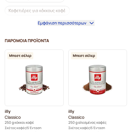
Καφετιέρες για κόκκους καφέ
Εμφάνιση περισσότερων
Ντεκαφεϊνέ κόκκοι καφέ
Κόκκοι καφέ L'OR
Κόκκοι καφέ Segafredo
Κόκκοι καφέ Merrild
ΠΑΡΌΜΟΙΑ ΠΡΟΪΌΝΤΑ
Κόκκοι καφέ Garibaldi
Μπεστ σέλερ
Μπεστ σέλερ
Κόκκοι καφέ Tonino Lamborghini
Κόκκοι καφέ Gimoka
Κόκκοι καφέ illy
Κόκκοι καφέ
Κόκκοι καφέ Kaffekapslen
Κόκκοι καφέ espresso Delonghi
illy
illy
Classico
Classico
250 g κόκκοι καφέ
250 g αλεσμένος καφές
Σκέτος καφές
5 Ένταση
Σκέτος καφές
5 Ένταση