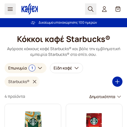
Αναζήτηση
Καλά
Δικαίωμα υπαναχώρησης 100 ημερών
Δωρεάν αποστολή άνω των 49,00€
Μετάβαση στο περιεχόμενο
Κόκκοι καφέ Starbucks®
Αγόρασε κόκκους καφέ Starbucks® και βάλε την εμβληματική
εμπειρία Starbucks® στο σπίτι σου.
Επωνυμία
Είδη καφέ
1
Starbucks®
4 προϊόντα