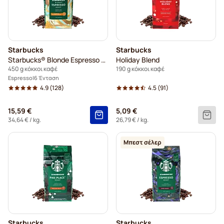
Starbucks
Starbucks
Starbucks® Blonde Espresso Roast
Holiday Blend
450 g κόκκοι καφέ
190 g κόκκοι καφέ
Espresso
6 Ένταση
4.9
(128)
4.5
(91)
15,59 €
5,09 €
34,64 €
/ kg.
26,79 €
/ kg.
Μπεστ σέλερ
Starbucks
Starbucks