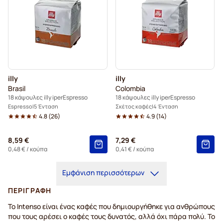
illy
illy
Brasil
Colombia
18 κάψουλες illy iperEspresso
18 κάψουλες illy iperEspresso
Espresso
5 Ένταση
Σκέτος καφές
4 Ένταση
4.8
(
26
)
4.9
(
14
)
8,59 €
7,29 €
0,48 €
/ κούπα
0,41 €
/ κούπα
Εμφάνιση περισσότερων
ΠΕΡΙΓΡΑΦΉ
Το Intenso είναι ένας καφές που δημιουργήθηκε για ανθρώπους
που τους αρέσει ο καφές τους δυνατός, αλλά όχι πάρα πολύ. Το