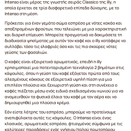
Intenso είναι μέρος της γνωστής σειράς Classico της illy, η
οποία έρχεται σε τρία διαφορετικά επίπεδα δύναμης, με το
Intenso στη μέση.
Πρόκειται για έναν γεμάτο σώμα εσπρέσο με νότες κακάο και
αποξηραμένων φρούτων, που τελειώνει με μια χαρακτηριστική
και διαρκή επίγευση. Μπορείτε πραγματικά να δοκιμάσετε τη
διαδικασία ψησίματος με αυτόν τον καφέ και ο illy κατάφερε να
συλλάβει τόσο τις ελαφριές όσο και τις πιο σκούρες νότες
γεύσης των φασολιών.
Ο καφές είναι εξαιρετικά αρωματικός, επειδή η illy
χρησιμοποιεί μια πατενταρισμένη τεχνολογία 2 βημάτων στις
κάψουλες, όπου η γεύση του καφέ εξάγεται πρώτα από τους
αλεσμένους κόκκους σε εξαιρετικά υψηλή πίεση για μια
επιπλέον πλούσια και ξεχωριστή γεύση και στη συνέχεια ο
καφές πιέζεται μέσω ενός ειδικά σχεδιασμένου χωνιού για να
αναμειχθούν τα φυσικά έλαια του καφέ με τον αέρα και να
δημιουργηθεί μια πλούσια κρέμα.
Εάν είστε λάτρης του εσπρέσο, μπορούμε να προτείνουμε
ανεπιφύλακτα αυτές τις κάψουλες. Ο Intenso είναι ένας
κλασικός, αρωματικός εσπρέσο, φτιαγμένος σύμφωνα με τις
καλύτερες παραδόσεις ενός γνήσιου Ιταλού πρωτοπόρου