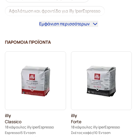
Αφαλάτωση και φροντίδα για illy IperEspresso
Εμφάνιση περισσότερων
Κάψουλες για illy iperEspresso
Κάψουλες για illy iperEspresso®
ΠΑΡΌΜΟΙΑ ΠΡΟΪΌΝΤΑ
illy
illy
Classico
Forte
18 κάψουλες illy iperEspresso
18 κάψουλες illy iperEspresso
Espresso
5 Ένταση
Σκέτος καφές
10 Ένταση