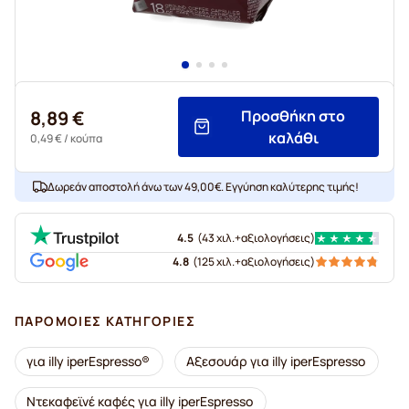
8,89 €
Προσθήκη στο
καλάθι
0,49 €
/ κούπα
Δωρεάν αποστολή άνω των 49,00€. Εγγύηση καλύτερης τιμής!
4.5
(
43 χιλ.+
αξιολογήσεις
)
4.8
(
125 χιλ.+
αξιολογήσεις
)
ΠΑΡΌΜΟΙΕΣ ΚΑΤΗΓΟΡΊΕΣ
για illy iperEspresso®
Αξεσουάρ για illy iperEspresso
Ντεκαφεϊνέ καφές για illy iperEspresso