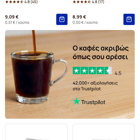
4.8
(
45
)
4.8
(
17
)
9,09 €
8,99 €
0,51 €
/ κούπα
0,50 €
/ κούπα