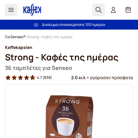
Αναζήτηση
Καλά
Δικαίωμα υπαναχώρησης 100 ημερών
Δωρεάν αποστολή άνω των 49,00€
Μετάβαση στο περιεχόμενο
Για Senseo®
Strong - Καφές της ημέρας
Kaffekapslen
Strong - Καφές της ημέρας
36 ταμπλέτες για Senseo
2.0 χιλ.
+ αγόρασαν πρόσφατα
4.7
(838)