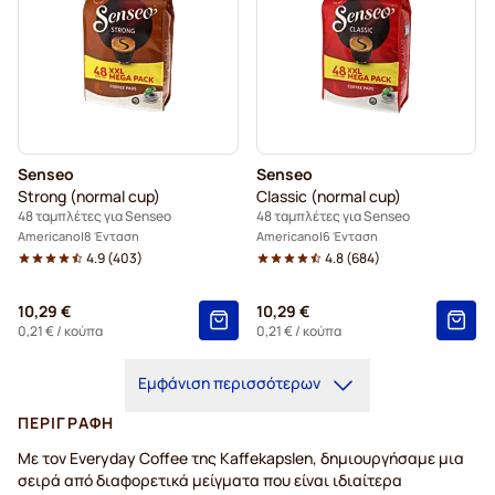
Senseo
Senseo
Strong (normal cup)
Classic (normal cup)
48 ταμπλέτες για Senseo
48 ταμπλέτες για Senseo
Americano
8 Ένταση
Americano
6 Ένταση
4.9
(
403
)
4.8
(
684
)
10,29 €
10,29 €
0,21 €
/ κούπα
0,21 €
/ κούπα
Εμφάνιση περισσότερων
ΠΕΡΙΓΡΑΦΉ
Με τον Everyday Coffee της Kaffekapslen, δημιουργήσαμε μια
σειρά από διαφορετικά μείγματα που είναι ιδιαίτερα