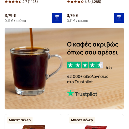
4.7
(
1.148
)
4.6
(
1.285
)
Ταμπλέτες Gimoka για Senseo
3,79 €
3,79 €
Ταμπλέτες για Senseo
Black Coffee for Senseo®
0,11 €
/ κούπα
0,11 €
/ κούπα
Για Senseo®
Kaffekapslen για Senseo®
Μπεστ σέλερ
Μπεστ σέλερ