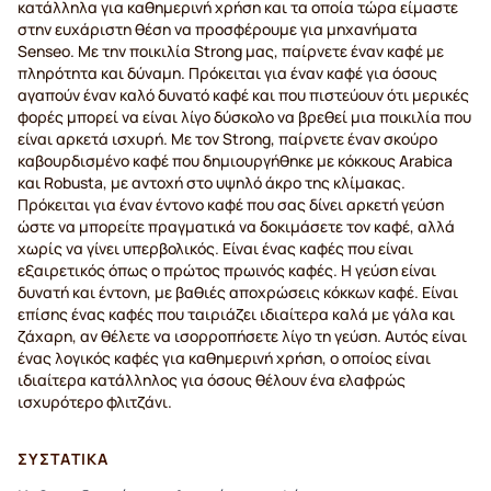
κατάλληλα για καθημερινή χρήση και τα οποία τώρα είμαστε
στην ευχάριστη θέση να προσφέρουμε για μηχανήματα
Senseo. Με την ποικιλία Strong μας, παίρνετε έναν καφέ με
πληρότητα και δύναμη. Πρόκειται για έναν καφέ για όσους
αγαπούν έναν καλό δυνατό καφέ και που πιστεύουν ότι μερικές
φορές μπορεί να είναι λίγο δύσκολο να βρεθεί μια ποικιλία που
είναι αρκετά ισχυρή. Με τον Strong, παίρνετε έναν σκούρο
καβουρδισμένο καφέ που δημιουργήθηκε με κόκκους Arabica
και Robusta, με αντοχή στο υψηλό άκρο της κλίμακας.
Πρόκειται για έναν έντονο καφέ που σας δίνει αρκετή γεύση
ώστε να μπορείτε πραγματικά να δοκιμάσετε τον καφέ, αλλά
χωρίς να γίνει υπερβολικός. Είναι ένας καφές που είναι
εξαιρετικός όπως ο πρώτος πρωινός καφές. Η γεύση είναι
δυνατή και έντονη, με βαθιές αποχρώσεις κόκκων καφέ. Είναι
επίσης ένας καφές που ταιριάζει ιδιαίτερα καλά με γάλα και
ζάχαρη, αν θέλετε να ισορροπήσετε λίγο τη γεύση. Αυτός είναι
ένας λογικός καφές για καθημερινή χρήση, ο οποίος είναι
ιδιαίτερα κατάλληλος για όσους θέλουν ένα ελαφρώς
ισχυρότερο φλιτζάνι.
ΣΥΣΤΑΤΙΚΆ