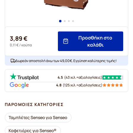
3,89 €
Προσθήκη στο
καλάθι
0,11 €
/ κούπα
Δωρεάν αποστολή άνω των 49,00€. Εγγύηση καλύτερης τιμής!
4.5
(
43 χιλ.+
αξιολογήσεις
)
4.8
(
125 χιλ.+
αξιολογήσεις
)
ΠΑΡΌΜΟΙΕΣ ΚΑΤΗΓΟΡΊΕΣ
Ταμπλέτες Senseo για Senseo
Καφετιέρες για Senseo®