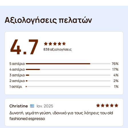
Αξιολογήσεις πελατών
4.7
838
αξιολογήσεις
5 αστέρια
76%
4 αστέρια
17%
3 αστέρια
4%
2 αστέρια
2%
1 αστέρι
1%
Christine
Ιαν. 2025
Δυνατή, γεμάτη γεύση, ιδανικό για τους λάτρεις του old
fashioned espresso