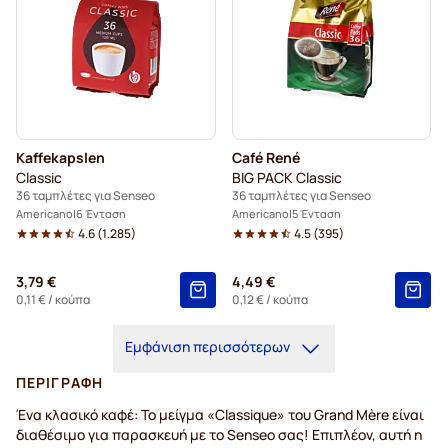
Kaffekapslen
Café René
Classic
BIG PACK Classic
36 ταμπλέτες για Senseo
36 ταμπλέτες για Senseo
Americano
6 Ένταση
Americano
5 Ένταση
4.6
(
1.285
)
4.5
(
395
)
3,79 €
4,49 €
0,11 €
/ κούπα
0,12 €
/ κούπα
Εμφάνιση περισσότερων
ΠΕΡΙΓΡΑΦΉ
Ένα κλασικό καφέ: Το μείγμα «Classique» του Grand Mère είναι
διαθέσιμο για παρασκευή με το Senseo σας! Επιπλέον, αυτή η