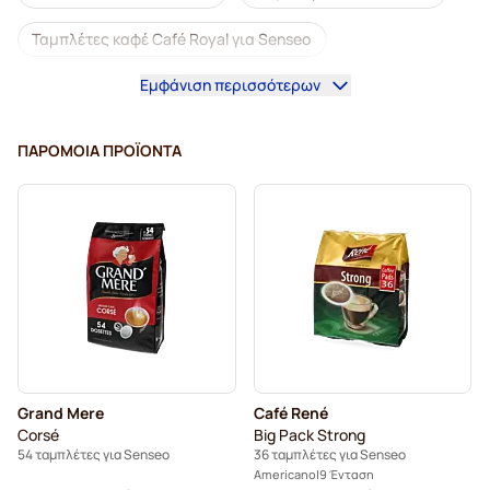
Ταμπλέτες καφέ Café Royal για Senseo
Εμφάνιση περισσότερων
Αξεσουάρ για Senseo®
Ντεκαφεϊνέ καφές για Senseo
ΠΑΡΌΜΟΙΑ ΠΡΟΪΌΝΤΑ
Αφαλάτωση και φροντίδα για Senseo
Ταμπλέτες καφέ Segafredo για Senseo
Ταμπλέτες καφέ Café René για Senseo
Ταμπλέτες για Senseo®
Ταμπλέτες καφέ Merrild για Senseo
Grand Mere
Café René
Ταμπλέτες καφέ Friele για Senseo
Corsé
Big Pack Strong
54 ταμπλέτες για Senseo
36 ταμπλέτες για Senseo
Ταμπλέτες καφέ Marcilla για Senseo
Americano
9 Ένταση