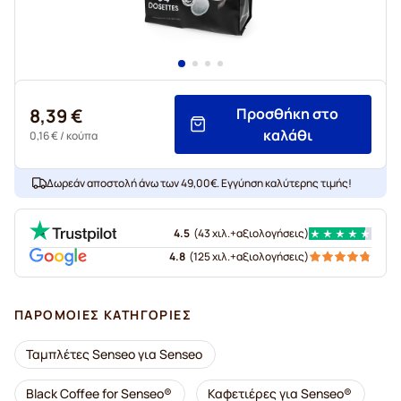
8,39 €
Προσθήκη στο
καλάθι
0,16 €
/ κούπα
Δωρεάν αποστολή άνω των 49,00€. Εγγύηση καλύτερης τιμής!
4.5
(
43 χιλ.+
αξιολογήσεις
)
4.8
(
125 χιλ.+
αξιολογήσεις
)
ΠΑΡΌΜΟΙΕΣ ΚΑΤΗΓΟΡΊΕΣ
Ταμπλέτες Senseo για Senseo
Black Coffee for Senseo®
Καφετιέρες για Senseo®