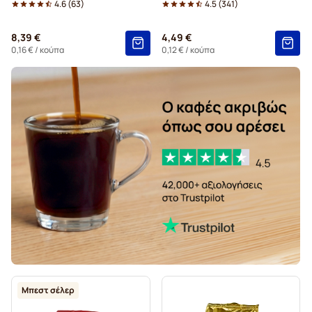
4.6
(
63
)
4.5
(
341
)
Ταμπλέτες Gimoka για Senseo
8,39 €
4,49 €
Ταμπλέτες για Senseo
Για Senseo®
0,16 €
/ κούπα
0,12 €
/ κούπα
Kaffekapslen για Senseo®
Μπεστ σέλερ