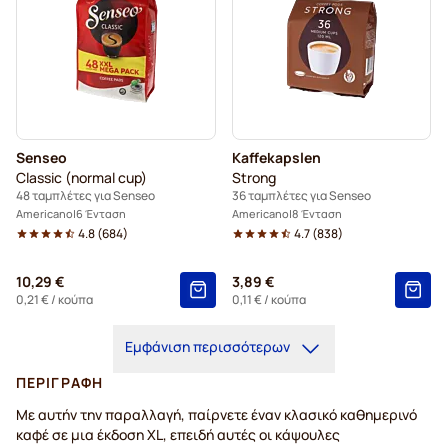
Senseo
Kaffekapslen
Classic (normal cup)
Strong
48 ταμπλέτες για Senseo
36 ταμπλέτες για Senseo
Americano
6 Ένταση
Americano
8 Ένταση
4.8
(
684
)
4.7
(
838
)
10,29 €
3,89 €
0,21 €
/ κούπα
0,11 €
/ κούπα
Εμφάνιση περισσότερων
ΠΕΡΙΓΡΑΦΉ
Με αυτήν την παραλλαγή, παίρνετε έναν κλασικό καθημερινό
καφέ σε μια έκδοση XL, επειδή αυτές οι κάψουλες