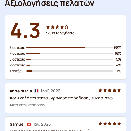
Αξιολογήσεις πελατών
4.3
379
αξιολογήσεις
5 αστέρια
68%
4 αστέρια
16%
3 αστέρια
5%
2 αστέρια
4%
1 αστέρι
7%
anne marie
Μαΐ. 2026
πολύ καλή ποιότητα , γρήγορη παράδοση , ευχαριστώ
Αυτόματη μετάφραση
Samuel
Ιαν. 2026