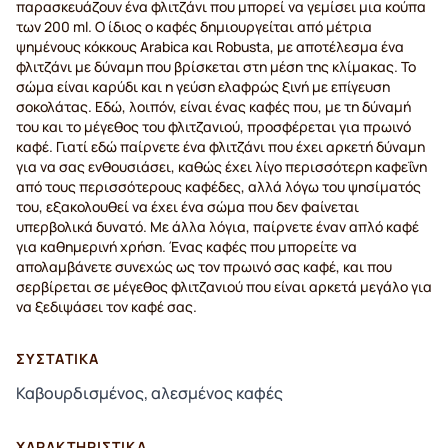
παρασκευάζουν ένα φλιτζάνι που μπορεί να γεμίσει μια κούπα
των 200 ml. Ο ίδιος ο καφές δημιουργείται από μέτρια
ψημένους κόκκους Arabica και Robusta, με αποτέλεσμα ένα
φλιτζάνι με δύναμη που βρίσκεται στη μέση της κλίμακας. Το
σώμα είναι καρύδι και η γεύση ελαφρώς ξινή με επίγευση
σοκολάτας. Εδώ, λοιπόν, είναι ένας καφές που, με τη δύναμή
του και το μέγεθος του φλιτζανιού, προσφέρεται για πρωινό
καφέ. Γιατί εδώ παίρνετε ένα φλιτζάνι που έχει αρκετή δύναμη
για να σας ενθουσιάσει, καθώς έχει λίγο περισσότερη καφεΐνη
από τους περισσότερους καφέδες, αλλά λόγω του ψησίματός
του, εξακολουθεί να έχει ένα σώμα που δεν φαίνεται
υπερβολικά δυνατό. Με άλλα λόγια, παίρνετε έναν απλό καφέ
για καθημερινή χρήση. Ένας καφές που μπορείτε να
απολαμβάνετε συνεχώς ως τον πρωινό σας καφέ, και που
σερβίρεται σε μέγεθος φλιτζανιού που είναι αρκετά μεγάλο για
να ξεδιψάσει τον καφέ σας.
ΣΥΣΤΑΤΙΚΆ
Καβουρδισμένος, αλεσμένος καφές
ΧΑΡΑΚΤΗΡΙΣΤΙΚΆ