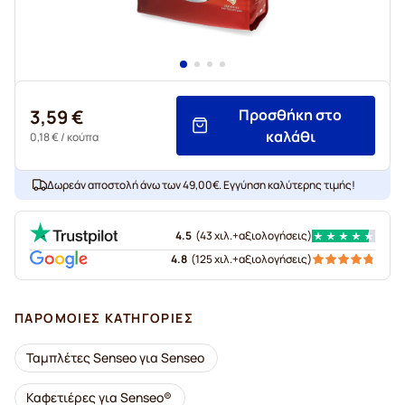
3,59 €
Προσθήκη στο
καλάθι
0,18 €
/ κούπα
Δωρεάν αποστολή άνω των 49,00€. Εγγύηση καλύτερης τιμής!
4.5
(
43 χιλ.+
αξιολογήσεις
)
4.8
(
125 χιλ.+
αξιολογήσεις
)
ΠΑΡΌΜΟΙΕΣ ΚΑΤΗΓΟΡΊΕΣ
Ταμπλέτες Senseo για Senseo
Καφετιέρες για Senseo®