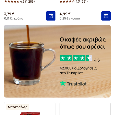
4.6
(
1.285
)
4.3
(
291
)
Ταμπλέτες Gimoka για Senseo
3,79 €
4,99 €
Ταμπλέτες για Senseo
Black Coffee for Senseo®
0,11 €
/ κούπα
0,25 €
/ κούπα
Για Senseo®
Kaffekapslen για Senseo®
Μπεστ σέλερ