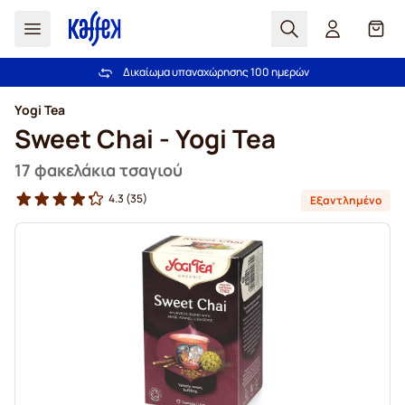
Αναζήτηση
Καλά
Δικαίωμα υπαναχώρησης 100 ημερών
Δωρεάν αποστολή άνω των 49,00€
Μετάβαση στο περιεχόμενο
Yogi Tea
Sweet Chai - Yogi Tea
17 φακελάκια τσαγιού
4.3
(35)
Εξαντλημένο