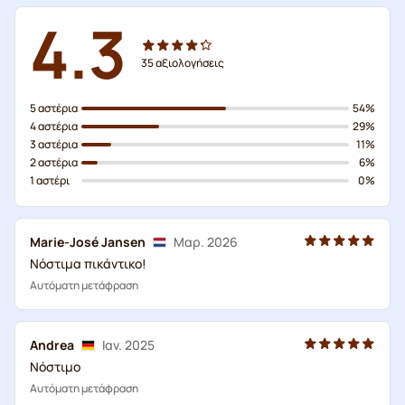
4.3
35
αξιολογήσεις
5 αστέρια
54%
4 αστέρια
29%
3 αστέρια
11%
2 αστέρια
6%
1 αστέρι
0%
Marie-José Jansen
Μαρ. 2026
Νόστιμα πικάντικο!
Αυτόματη μετάφραση
Andrea
Ιαν. 2025
Νόστιμο
Αυτόματη μετάφραση