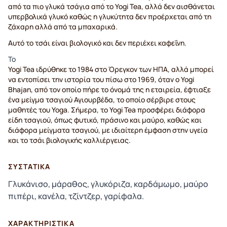
από τα πιο γλυκά τσάγια από το Yogi Tea, αλλά δεν αισθάνεται
υπερβολικά γλυκό καθώς η γλυκύτητα δεν προέρχεται από τη
ζάχαρη αλλά από τα μπαχαρικά.
Αυτό το τσάι είναι βιολογικό και δεν περιέχει καφεΐνη.
Το
Yogi Tea ιδρύθηκε το 1984 στο Όρεγκον των ΗΠΑ, αλλά μπορεί
να εντοπίσει την ιστορία του πίσω στο 1969, όταν ο Yogi
Bhajan, από τον οποίο πήρε το όνομά της η εταιρεία, έφτιαξε
ένα μείγμα τσαγιού Αγιουρβέδα, το οποίο σέρβιρε στους
μαθητές του Yoga. Σήμερα, το Yogi Tea προσφέρει διάφορα
είδη τσαγιού, όπως φυτικό, πράσινο και μαύρο, καθώς και
διάφορα μείγματα τσαγιού, με ιδιαίτερη έμφαση στην υγεία
και το τσάι βιολογικής καλλιέργειας.
ΣΥΣΤΑΤΙΚΆ
Γλυκάνισο, μάραθος, γλυκόριζα, καρδάμωμο, μαύρο
πιπέρι, κανέλα, τζίντζερ, γαρίφαλα.
ΧΑΡΑΚΤΗΡΙΣΤΙΚΆ