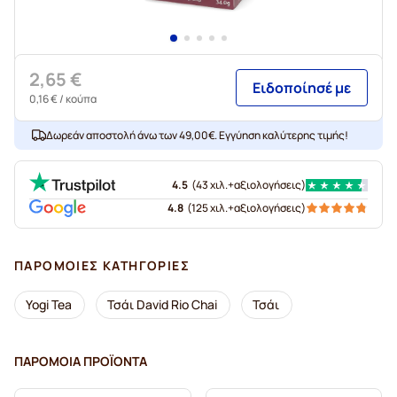
2,65 €
Ειδοποίησέ με
0,16 €
/ κούπα
Δωρεάν αποστολή άνω των 49,00€. Εγγύηση καλύτερης τιμής!
4.5
(
43 χιλ.+
αξιολογήσεις
)
4.8
(
125 χιλ.+
αξιολογήσεις
)
ΠΑΡΌΜΟΙΕΣ ΚΑΤΗΓΟΡΊΕΣ
Yogi Tea
Τσάι David Rio Chai
Τσάι
ΠΑΡΌΜΟΙΑ ΠΡΟΪΌΝΤΑ