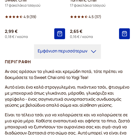
17 φακελάκια τσαγιού
17 φακελάκια τσαγιού
4.9
(
39
)
4.5
(
37
)
2,99 €
2,65 €
0,18 €
/ κούπα
0,16 €
/ κούπα
Εμφάνιση περισσότερων
ΠΕΡΙΓΡΑΦΉ
Αν σας αρέσουν τα γλυκά και κρεμώδη ποτά, τότε πρέπει να
δοκιμάσετε το Sweet Chai από το Yogi Tea!
Αυτό είναι ένα καλά στρογγυλεμένο, πικάντικο τσάι, φτιαγμένο
με μπαχαρικά όπως γλυκάνισο, μάραθο, γλυκόριζα και
γαρίφαλο - ένας σαγηνευτικά συναρπαστικός συνδυασμός
γεύσης με βελούδινο απαλό σώμα και αίσθηση γεύσης.
Είναι το τέλειο τσάι για να χαλαρώσετε και να χαλαρώσετε σε
μια κρύα μέρα. Καθίστε αναπαυτικά και αφήστε τα ήπια, ζεστά
μπαχαρικά να ξυπνήσουν τον ουρανίσκο σας και σιγά-σιγά να
διαδώσουν ζεστασιά στο σώμα σας. Αυτό μπορεί να είναι ένα