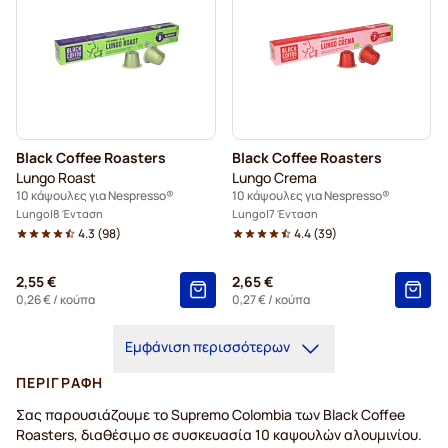
Black Coffee Roasters
Black Coffee Roasters
Lungo Roast
Lungo Crema
10 κάψουλες για Nespresso®
10 κάψουλες για Nespresso®
Lungo
8 Ένταση
Lungo
7 Ένταση
4.3
(
98
)
4.4
(
39
)
2,55 €
2,65 €
0,26 €
/ κούπα
0,27 €
/ κούπα
Εμφάνιση περισσότερων
ΠΕΡΙΓΡΑΦΉ
Σας παρουσιάζουμε το Supremo Colombia των Black Coffee
Roasters, διαθέσιμο σε συσκευασία 10 καψουλών αλουμινίου.