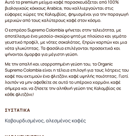
Αυτό το premium μείγμα καφέ παρασκευάζεται από 100%
βιολογικούς κόκκους Arabica, που καλλιεργούνται στις
εύφορες χώρες της Κολομβίας, φημισμένοι για την παραγωγή
μερικών από τους καλύτερους καφέ στον κόσμο.
Ο εσπρέσο Supremo Colombia ψήνεται στην τελειότητα, με
αποτέλεσμα ένα μεσαίο-σκούρο ψητό με πλούσιο και γεμάτο
γευστικό προφίλ, με νότες σοκολάτας, ξηρών καρπών και μια
νότα γλυκύτητας. Τα φασόλια επιλέγονται προσεκτικά και
ψήνονται όμορφα για μέγιστη γεύση.
Με την απαλή και ισορροπημένη γεύση του, το Organic
Supremo Colombia είναι η τέλεια επιλογή για τους λάτρεις του
καφέ που εκτιμούν ένα φλιτζάνι καφέ υψηλής ποιότητας. Γιατί
λοιπόν να μην αφεθείτε σε αυτό το υπέροχο χαρμάνι καφέ
σήμερα και να ζήσετε την αληθινή γεύση της Κολομβίας σε
κάθε φλιτζάνι!
ΣΥΣΤΑΤΙΚΆ
Καβουρδισμένος, αλεσμένος καφές