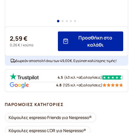
2,59 €
Προσθήκη στο
καλάθι
0,26 €
/ κούπα
Δωρεάν αποστολή άνω των 49,00€. Εγγύηση καλύτερης τιμής!
4.5
(
43 χιλ.+
αξιολογήσεις
)
4.8
(
125 χιλ.+
αξιολογήσεις
)
ΠΑΡΌΜΟΙΕΣ ΚΑΤΗΓΟΡΊΕΣ
Κάψουλες espresso Friends για Nespresso®
Κάψουλες espresso L'OR για Nespresso®