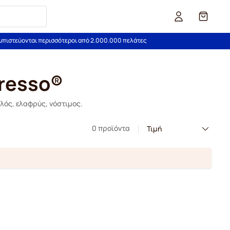
Καλάθι
εμπιστεύονται περισσότεροι από 2.000.000 πελάτες
presso®
λός, ελαφρύς, νόστιμος.
0 προϊόντα