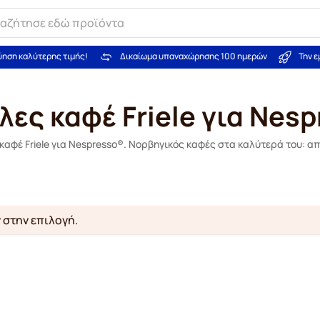
ύηση καλύτερης τιμής!
Δικαίωμα υπαναχώρησης 100 ημερών
Την 
ες καφέ Friele για Nes
αφέ Friele για Nespresso®. Νορβηγικός καφές στα καλύτερά του: απ
 στην επιλογή.