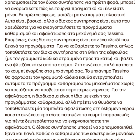
χρησιμοποιείτε τον δίσκο συντήρησης για πρώτη φορά, μπορεί
να αναρωτιέστε πώς λειτουργεί πραγματικά και δεν είστε
μόνοι. Εκ πρώτης όψεως, μοιάζει με ένα κομμάτι πλαστικό.
Αυτό είναι βασικά, αλλά ο δίσκος συντήρησης είναι αυτό που
χρειάζεστε για να ενεργοποιήσετε τα προγράμματα
καθαρισμού και αφαλάτωσης στο μηχάνημά σας Tassimo.
Επομένως, ένας δίσκος συντήρησης είναι σαν ένα κλειδί που
ξεκινά τα προγράμματα. Για να καθαρίσετε το Tassimo, απλώς
τοποθετήστε τον δίσκο συντήρησης στη θήκη της κάψουλας
(με τον γραμμωτό κώδικα στραμμένο προς τα κάτω) και βάλτε
ένα φλιτζάνι κάτω από το στόμιο. Στη συνέχεια, απλά πατήστε
το κουμπί έναρξης στο μηχάνημά σας. Το μηχάνημα Tassimo
θα φορτώσει τον γραμμωτό κώδικα και θα ενεργοποιήσει
αυτόματα το πρόγραμμα καθαρισμού του μηχανήματος χωρίς
να χρειάζεται να προβείτε σε περαιτέρω ενέργειες. Για την
αφαλάτωση, η διαδικασία είναι η ίδια με εκείνη του
προγράμματος καθαρισμού, αλλά πρέπει να θυμάστε να
τοποθετήσετε μία ταμπλέτα αφαλάτωσης στη δεξαμενή νερού
και στη συνέχεια κρατήστε πατημένο το κουμπί παρασκευής
για πέντε δευτερόλεπτα για να ενεργοποιήσετε την
αφαλάτωση. Ο δίσκος συντήρησης μπορεί να χρησιμοποιηθεί
ξανά και ξανά. Καθώς ο καθαρισμός των εσωτερικών μονάδων
του μηχανήματός σας με τον δίσκο συντήρησης είναι τόσο