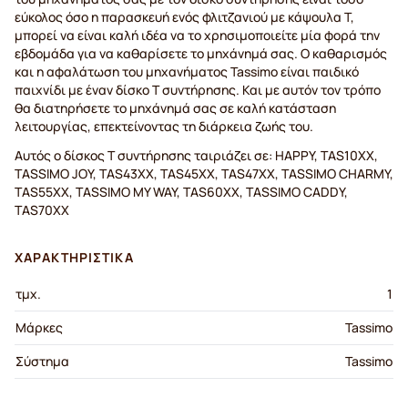
εύκολος όσο η παρασκευή ενός φλιτζανιού με κάψουλα Τ,
μπορεί να είναι καλή ιδέα να το χρησιμοποιείτε μία φορά την
εβδομάδα για να καθαρίσετε το μηχάνημά σας. Ο καθαρισμός
και η αφαλάτωση του μηχανήματος Tassimo είναι παιδικό
παιχνίδι με έναν δίσκο T συντήρησης. Και με αυτόν τον τρόπο
θα διατηρήσετε το μηχάνημά σας σε καλή κατάσταση
λειτουργίας, επεκτείνοντας τη διάρκεια ζωής του.
Αυτός ο δίσκος T συντήρησης ταιριάζει σε: HAPPY, TAS10XX,
TASSIMO JOY, TAS43XX, TAS45XX, TAS47XX, TASSIMO CHARMY,
TAS55XX, TASSIMO MY WAY, TAS60XX, TASSIMO CADDY,
TAS70XX
ΧΑΡΑΚΤΗΡΙΣΤΙΚΆ
τμχ.
1
Μάρκες
Tassimo
Σύστημα
Tassimo