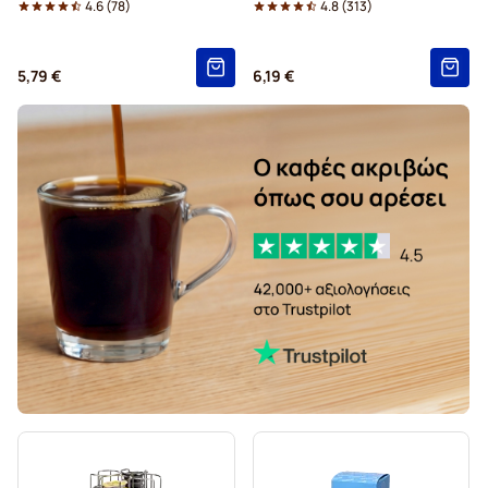
4.6
(
78
)
4.8
(
313
)
Κάψουλες Gevalia για Tassimo
5,79 €
6,19 €