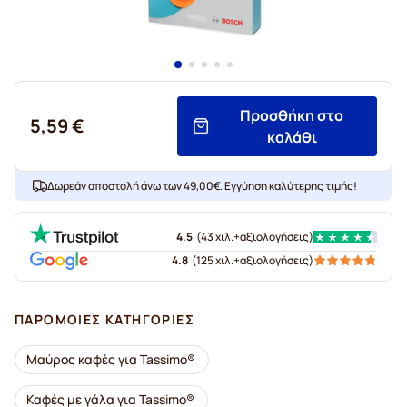
Προσθήκη στο
5,59 €
καλάθι
Δωρεάν αποστολή άνω των 49,00€. Εγγύηση καλύτερης τιμής!
4.5
(
43 χιλ.+
αξιολογήσεις
)
4.8
(
125 χιλ.+
αξιολογήσεις
)
ΠΑΡΌΜΟΙΕΣ ΚΑΤΗΓΟΡΊΕΣ
Μαύρος καφές για Tassimo®
Καφές με γάλα για Tassimo®