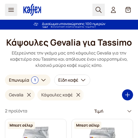
Αναζήτηση
Καλά
Την εμπιστεύονται περισσότεροι από 2.000.000 πελάτες
Δικαίωμα υπαναχώρησης 100 ημερών
Δωρεάν αποστολή άνω των 49,00€
Εγγύηση καλύτερης τιμής!
Μετάβαση στο περιεχόμενο
Κάψουλες Gevalia για Tassimo
Εξερεύνησε την γκάμα μας από κάψουλες Gevalia για την
καφετιέρα σου Tassimo και απόλαυσε έναν ισορροπημένο,
κλασικό μαύρο καφέ χωρίς κόπο.
Επωνυμία
Είδη καφέ
1
Gevalia
Κάψουλες καφέ
2 προϊόντα
Μπεστ σέλερ
Μπεστ σέλερ