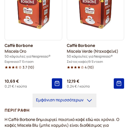
Caffè Borbone
Caffè Borbone
Miscela Oro
Miscela Verde (Ντεκαφεϊνέ)
50 κάψουλες για Nespresso®
50 κάψουλες για Nespresso®
Espresso
7 Ένταση
Σκέτος καφές
9 Ένταση
3.7
(
10
)
4
(
10
)
10,69 €
12,19 €
0,21 €
/ κούπα
0,24 €
/ κούπα
Εμφάνιση περισσότερων
ΠΕΡΙΓΡΑΦΉ
Η Caffè Borbone δημιουργεί ποιοτικό καφέ εδώ και χρόνια. Ο
καφές Miscela Blu (μπλε χαρμάνι) είναι διαθέσιμος για