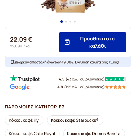
22,09 €
Προσθήκη στο
καλάθι
22,09 €
/ kg.
Δωρεάν αποστολή άνω των 49,00€. Εγγύηση καλύτερης τιμής!
4.5
(
43 χιλ.+
αξιολογήσεις
)
4.8
(
125 χιλ.+
αξιολογήσεις
)
ΠΑΡΌΜΟΙΕΣ ΚΑΤΗΓΟΡΊΕΣ
Κόκκοι καφέ illy
Κόκκοι καφέ Starbucks®
Κόκκοι καφέ Café Royal
Κόκκοι καφέ Domus Barista