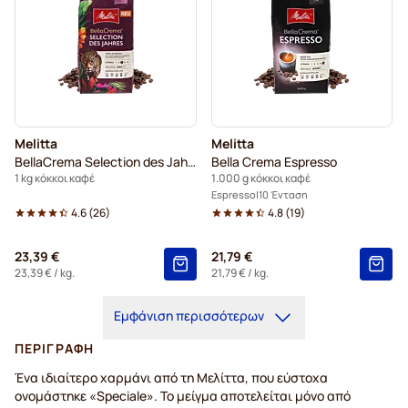
Melitta
Melitta
BellaCrema Selection des Jahres
Bella Crema Espresso
1 kg κόκκοι καφέ
1.000 g κόκκοι καφέ
Espresso
10 Ένταση
4.6
(
26
)
4.8
(
19
)
23,39 €
21,79 €
23,39 €
/ kg.
21,79 €
/ kg.
Εμφάνιση περισσότερων
ΠΕΡΙΓΡΑΦΉ
Ένα ιδιαίτερο χαρμάνι από τη Μελίττα, που εύστοχα
ονομάστηκε «Speciale». Το μείγμα αποτελείται μόνο από