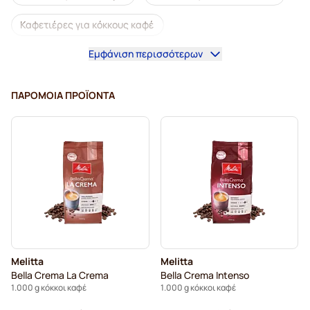
Καφετιέρες για κόκκους καφέ
Εμφάνιση περισσότερων
Ντεκαφεϊνέ κόκκοι καφέ
Κόκκοι καφέ L'OR
Κόκκοι καφέ Segafredo
Κόκκοι καφέ Merrild
ΠΑΡΌΜΟΙΑ ΠΡΟΪΌΝΤΑ
Κόκκοι καφέ Garibaldi
Κόκκοι καφέ Tonino Lamborghini
Κόκκοι καφέ Gimoka
Κόκκοι καφέ Kaffekapslen
Κόκκοι καφέ espresso Delonghi
Melitta
Melitta
Bella Crema La Crema
Bella Crema Intenso
1.000 g κόκκοι καφέ
1.000 g κόκκοι καφέ