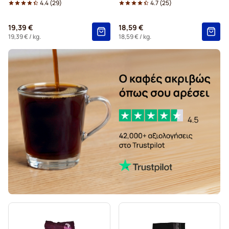
4.4
(
29
)
4.7
(
25
)
19,39 €
18,59 €
19,39 €
/ kg.
18,59 €
/ kg.