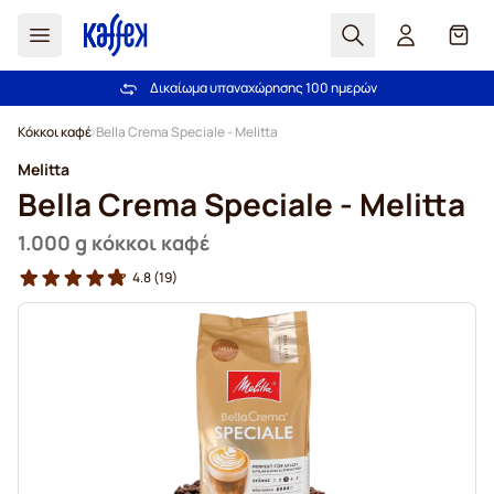
Αναζήτηση
Καλά
Την εμπιστεύονται περισσότεροι από 2.000.000 πελάτες
Δικαίωμα υπαναχώρησης 100 ημερών
Δωρεάν αποστολή άνω των 49,00€
Εγγύηση καλύτερης τιμής!
Μετάβαση στο περιεχόμενο
Κόκκοι καφέ
Bella Crema Speciale - Melitta
Melitta
Bella Crema Speciale - Melitta
1.000 g κόκκοι καφέ
4.8
(19)