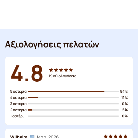
Αξιολογήσεις πελατών
4.8
19
αξιολογήσεις
5 αστέρια
84%
4 αστέρια
11%
3 αστέρια
0%
2 αστέρια
5%
1 αστέρι
0%
Wilhelm
Μαρ. 2026