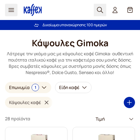
Αναζήτηση
Καλά
Την εμπιστεύονται περισσότεροι από 2.000.000 πελάτες
Δικαίωμα υπαναχώρησης 100 ημερών
Δωρεάν αποστολή άνω των 49,00€
Εγγύηση καλύτερης τιμής!
Μετάβαση στο περιεχόμενο
Κάψουλες Gimoka
Λάτρεψε την γκάμα μας με κάψουλες καφέ Gimoka: αυθεντική
ποιότητα ιταλικού καφέ για την καφετιέρα σου μονής δόσης.
Βρες συμβατές κάψουλες με συστήματα μονής δόσης όπως
Nespresso®, Dolce Gusto, Senseo και άλλα!
Επωνυμία
Είδη καφέ
1
Κάψουλες καφέ
28 προϊόντα