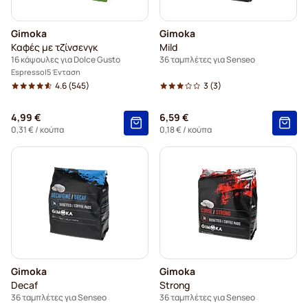
Gimoka
Gimoka
Καφές με τζίνσενγκ
Mild
16 κάψουλες για Dolce Gusto
36 ταμπλέτες για Senseo
Espresso
5 Ένταση
4.6
(545)
3
(3)
4,99 €
6,59 €
0,31 €
/ κούπα
0,18 €
/ κούπα
Gimoka
Gimoka
Decaf
Strong
36 ταμπλέτες για Senseo
36 ταμπλέτες για Senseo