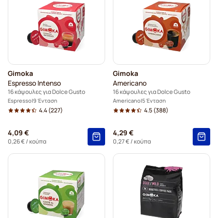
Gimoka
Gimoka
Espresso Intenso
Americano
16 κάψουλες για Dolce Gusto
16 κάψουλες για Dolce Gusto
Espresso
9 Ένταση
Americano
5 Ένταση
4.4
(227)
4.5
(388)
4,09 €
4,29 €
0,26 €
/ κούπα
0,27 €
/ κούπα