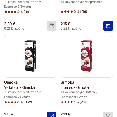
10 κάψουλες για Caffitaly
10 κάψουλες για Nespresso®
Espresso
9 Ένταση
4.2
(41)
4.1
(16)
2,09 €
2,15 €
0,21 €
/ κούπα
0,22 €
/ κούπα
Gimoka
Gimoka
Vellutato - Gimoka
Intenso - Gimoka
10 κάψουλες για Caffitaly
10 κάψουλες για Caffitaly
Espresso
7 Ένταση
Espresso
9 Ένταση
4.5
(32)
4
(28)
2,15 €
2,19 €