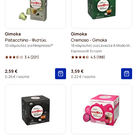
Gimoka
Gimoka
Pistacchino - Φιστίκι
Cremoso - Gimoka
10 κάψουλες για Nespresso®
16 κάψουλες για Lavazza A Modo Mio
Espresso
8 Ένταση
3.4
(221)
4.5
(188)
2,59 €
3,59 €
0,26 €
/ κούπα
0,22 €
/ κούπα