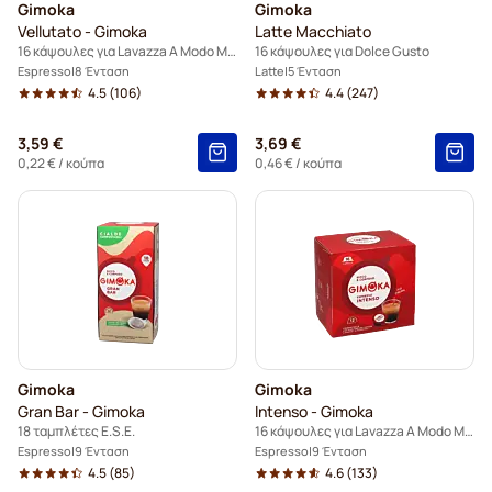
Gimoka
Gimoka
Vellutato - Gimoka
Latte Macchiato
16 κάψουλες για Lavazza A Modo Mio
16 κάψουλες για Dolce Gusto
Espresso
8 Ένταση
Latte
5 Ένταση
4.5
(106)
4.4
(247)
3,59 €
3,69 €
0,22 €
/ κούπα
0,46 €
/ κούπα
Gimoka
Gimoka
Gran Bar - Gimoka
Intenso - Gimoka
18 ταμπλέτες E.S.E.
16 κάψουλες για Lavazza A Modo Mio
Espresso
9 Ένταση
Espresso
9 Ένταση
4.5
(85)
4.6
(133)