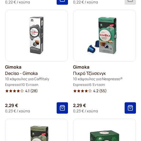
0,22 €
/ κούπα
0,22 €
/ κούπα
Gimoka
Gimoka
Deciso - Gimoka
Πικρό Τζίνσενγκ
10 κάψουλες για Caffitaly
10 κάψουλες για Nespresso®
Espresso
10 Ένταση
Espresso
6 Ένταση
4.1
(28)
4.2
(55)
2,29 €
2,29 €
0,23 €
/ κούπα
0,23 €
/ κούπα