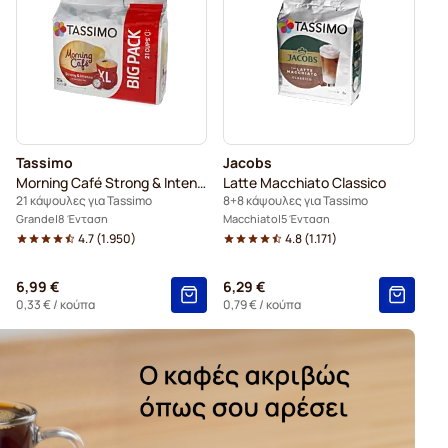
imo
Tassimo
Jacobs
Morning Café Strong & Intense XL
Latte Macchiato Classico
21 κάψουλες για Tassimo
8+8 κάψουλες για Tassimo
Grande
8 Ένταση
Macchiato
5 Ένταση
4.7
(
1.950
)
4.8
(
1.171
)
6,99 €
6,29 €
0,33 €
/ κούπα
0,79 €
/ κούπα