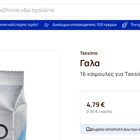
ύηση καλύτερης τιμής!
Δικαίωμα υπαναχώρησης 100 ημερών
Την 
Tassimo
Γαλα
16 κάψουλες για Tass
4,79 €
0,30 €
/ κούπα
Δωρεάν αποστολή άνω των 4