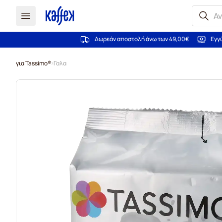
Δωρεάν αποστολή άνω των 49,00€
Εγγ
Μετάβαση στο περιεχόμενο
για Tassimo®
Γαλα