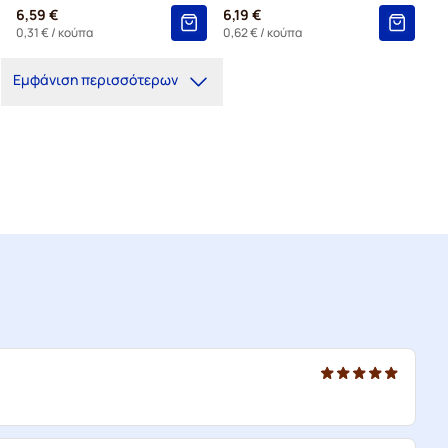
6,59 €
6,19 €
0,31 €
/ κούπα
0,62 €
/ κούπα
Εμφάνιση περισσότερων