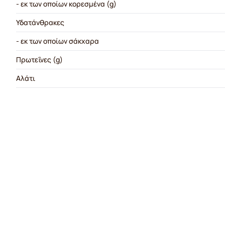
- εκ των οποίων κορεσμένα (g)
Υδατάνθρακες
- εκ των οποίων σάκχαρα
Πρωτεΐνες (g)
Αλάτι