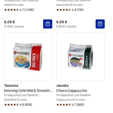
16 κάψουλες για Tassimo
16 κάψουλες για Tassimo
Latte
5 Ένταση
Macchiato
5 Ένταση
4.7
(
1.590
)
4.9
(
791
)
6,09 €
6,69 €
0,76 €
/ κούπα
0,84 €
/ κούπα
Tassimo
Jacobs
Morning Café Mild & Smooth XL
Choco Cappuccino
21 κάψουλες για Tassimo
10 κάψουλες για Tassimo
Grande
2 Ένταση
Cappuccino
5 Ένταση
4.6
(
838
)
4.7
(
683
)