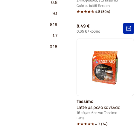
24 κάψουλες για Tassimo
0.8
Café au lait
5 Ένταση
4.8
(
804
)
9.1
8.19
8,49 €
0,35 €
/ κούπα
1.7
0.16
Tassimo
Latte με ρολό κανέλας
16 κάψουλες για Tassimo
Latte
4.3
(
74
)