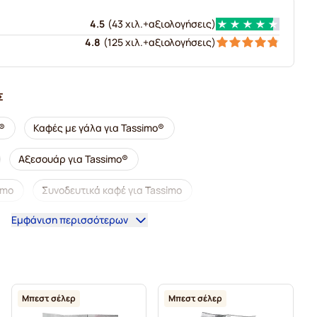
4.5
(
43 χιλ.+
αξιολογήσεις
)
4.8
(
125 χιλ.+
αξιολογήσεις
)
Σ
®
Καφές με γάλα για Tassimo®
Αξεσουάρ για Tassimo®
imo
Συνοδευτικά καφέ για Tassimo
Εμφάνιση περισσότερων
ια Tassimo
Κάψουλες καφέ L'OR για Tassimo
 Tassimo
Κάψουλες για Tassimo®
assimo
Κάψουλες καφέ Marcilla για Tassimo
Μπεστ σέλερ
Μπεστ σέλερ
οκολάτα & Τσάι για Tassimo®