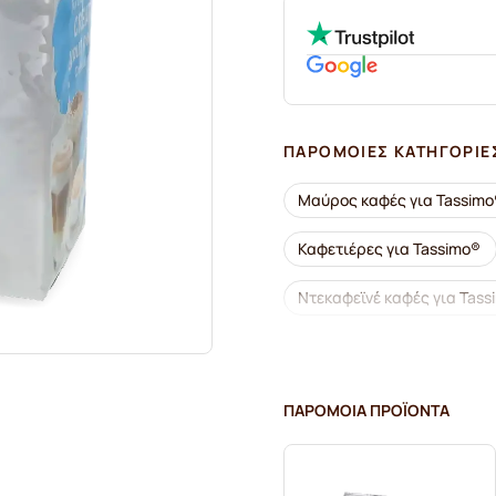
ΠΑΡΌΜΟΙΕΣ ΚΑΤΗΓΟΡΊΕ
Μαύρος καφές για Tassimo
Καφετιέρες για Tassimo®
Ντεκαφεϊνέ καφές για Tass
Αφαλάτωση και φροντίδα γ
Κάψουλες καφέ Jacobs για
ΠΑΡΌΜΟΙΑ ΠΡΟΪΌΝΤΑ
Κάψουλες καφέ Friele για T
για Tassimo®
Ζεστή σ