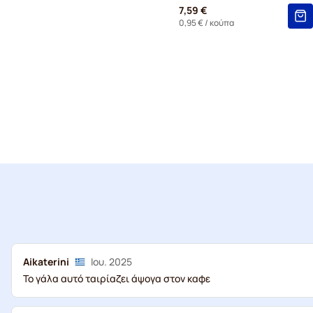
7,59 €
0,95 €
/ κούπα
Aikaterini
Ιου. 2025
Το γάλα αυτό ταιρίαζει άψογα στον καφε