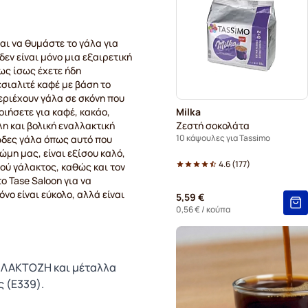
Κάψουλες Gevalia για Tass
αι να θυμάστε το γάλα για
δεν είναι μόνο μια εξαιρετική
ως ίσως έχετε ήδη
σιαλιτέ καφέ με βάση το
περιέχουν γάλα σε σκόνη που
οιήσετε για καφέ, κακάο,
Milka
λη και βολική εναλλακτική
Ζεστή σοκολάτα
10 κάψουλες για Tassimo
μώδες γάλα όπως αυτό που
ώμη μας, είναι εξίσου καλό,
4.6
(
177
)
ού γάλακτος, καθώς και τον
ο Tase Saloon για να
νο είναι εύκολο, αλλά είναι
5,59 €
0,56 €
/ κούπα
 ΛΑΚΤΟΖΗ και μέταλλα
ς (E339).