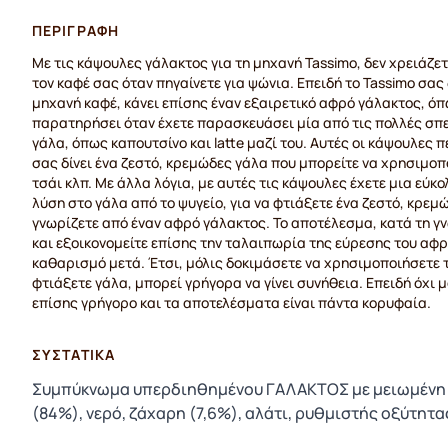
ΠΕΡΙΓΡΑΦΉ
Με τις κάψουλες γάλακτος για τη μηχανή Tassimo, δεν χρειάζετ
τον καφέ σας όταν πηγαίνετε για ψώνια. Επειδή το Tassimo σας 
μηχανή καφέ, κάνει επίσης έναν εξαιρετικό αφρό γάλακτος, όπ
παρατηρήσει όταν έχετε παρασκευάσει μία από τις πολλές σπε
γάλα, όπως καπουτσίνο και latte μαζί του. Αυτές οι κάψουλες 
σας δίνει ένα ζεστό, κρεμώδες γάλα που μπορείτε να χρησιμοπ
τσάι κλπ. Με άλλα λόγια, με αυτές τις κάψουλες έχετε μια εύκο
λύση στο γάλα από το ψυγείο, για να φτιάξετε ένα ζεστό, κρε
γνωρίζετε από έναν αφρό γάλακτος. Το αποτέλεσμα, κατά τη γν
και εξοικονομείτε επίσης την ταλαιπωρία της εύρεσης του αφρ
καθαρισμό μετά. Έτσι, μόλις δοκιμάσετε να χρησιμοποιήσετε τ
φτιάξετε γάλα, μπορεί γρήγορα να γίνει συνήθεια. Επειδή όχι μό
επίσης γρήγορο και τα αποτελέσματα είναι πάντα κορυφαία.
ΣΥΣΤΑΤΙΚΆ
Συμπύκνωμα υπερδιηθημένου ΓΑΛΑΚΤΟΣ με μειωμένη
(84%), νερό, ζάχαρη (7,6%), αλάτι, ρυθμιστής οξύτητα