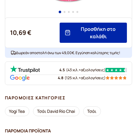
Προσθήκη στο
10,69 €
καλάθι
Δωρεάν αποστολή άνω των 49,00€. Εγγύηση καλύτερης τιμής!
4.5
(
43 χιλ.+
αξιολογήσεις
)
4.8
(
125 χιλ.+
αξιολογήσεις
)
ΠΑΡΌΜΟΙΕΣ ΚΑΤΗΓΟΡΊΕΣ
Yogi Tea
Τσάι David Rio Chai
Τσάι
ΠΑΡΌΜΟΙΑ ΠΡΟΪΌΝΤΑ