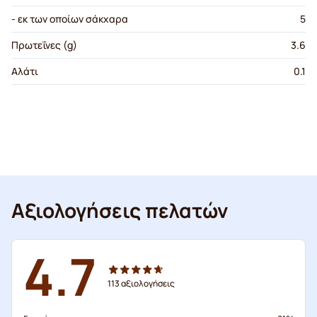
- εκ των οποίων σάκχαρα
5
Πρωτεΐνες (g)
3.6
Αλάτι
0.1
Αξιολογήσεις πελατών
4.7
113
αξιολογήσεις