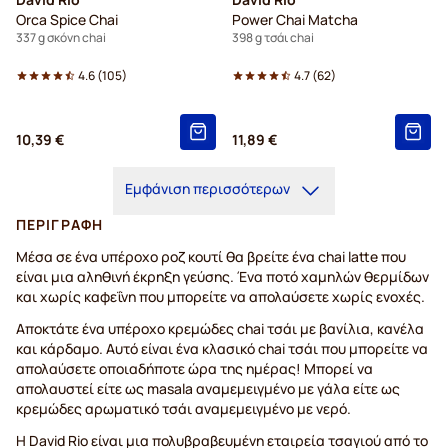
Orca Spice Chai
Power Chai Matcha
337 g σκόνη chai
398 g τσάι chai
4.6
(
105
)
4.7
(
62
)
10,39 €
11,89 €
Εμφάνιση περισσότερων
ΠΕΡΙΓΡΑΦΉ
Μέσα σε ένα υπέροχο ροζ κουτί θα βρείτε ένα chai latte που
είναι μια αληθινή έκρηξη γεύσης. Ένα ποτό χαμηλών θερμίδων
και χωρίς καφεΐνη που μπορείτε να απολαύσετε χωρίς ενοχές.
Αποκτάτε ένα υπέροχο κρεμώδες chai τσάι με βανίλια, κανέλα
και κάρδαμο. Αυτό είναι ένα κλασικό chai τσάι που μπορείτε να
απολαύσετε οποιαδήποτε ώρα της ημέρας! Μπορεί να
απολαυστεί είτε ως masala αναμεμειγμένο με γάλα είτε ως
κρεμώδες αρωματικό τσάι αναμεμειγμένο με νερό.
Η David Rio είναι μια πολυβραβευμένη εταιρεία τσαγιού από το