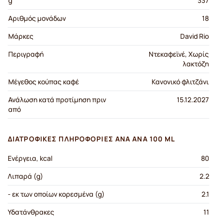
g
337
Αριθμός μονάδων
18
Μάρκες
David Rio
Περιγραφή
Ντεκαφεϊνέ, Χωρίς
λακτόζη
Μέγεθος κούπας καφέ
Κανονικό φλιτζάνι
Ανάλωση κατά προτίμηση πριν
15.12.2027
από
ΔΙΑΤΡΟΦΙΚΈΣ ΠΛΗΡΟΦΟΡΊΕΣ ΑΝΆ ΑΝΆ 100 ML
Ενέργεια, kcal
80
Λιπαρά (g)
2.2
- εκ των οποίων κορεσμένα (g)
2.1
Υδατάνθρακες
11