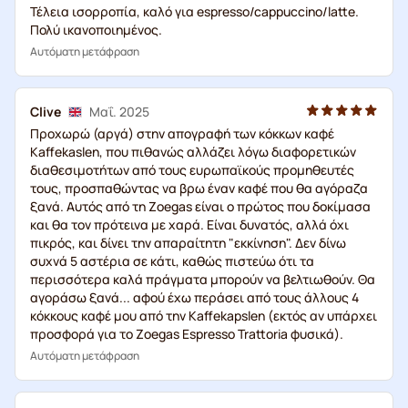
Τέλεια ισορροπία, καλό για espresso/cappuccino/latte.
Πολύ ικανοποιημένος.
Αυτόματη μετάφραση
Clive
Μαΐ. 2025
Προχωρώ (αργά) στην απογραφή των κόκκων καφέ
Kaffekaslen, που πιθανώς αλλάζει λόγω διαφορετικών
διαθεσιμοτήτων από τους ευρωπαϊκούς προμηθευτές
τους, προσπαθώντας να βρω έναν καφέ που θα αγόραζα
ξανά. Αυτός από τη Zoegas είναι ο πρώτος που δοκίμασα
και θα τον πρότεινα με χαρά. Είναι δυνατός, αλλά όχι
πικρός, και δίνει την απαραίτητη "εκκίνηση". Δεν δίνω
συχνά 5 αστέρια σε κάτι, καθώς πιστεύω ότι τα
περισσότερα καλά πράγματα μπορούν να βελτιωθούν. Θα
αγοράσω ξανά... αφού έχω περάσει από τους άλλους 4
κόκκους καφέ μου από την Kaffekapslen (εκτός αν υπάρχει
προσφορά για το Zoegas Espresso Trattoria φυσικά).
Αυτόματη μετάφραση