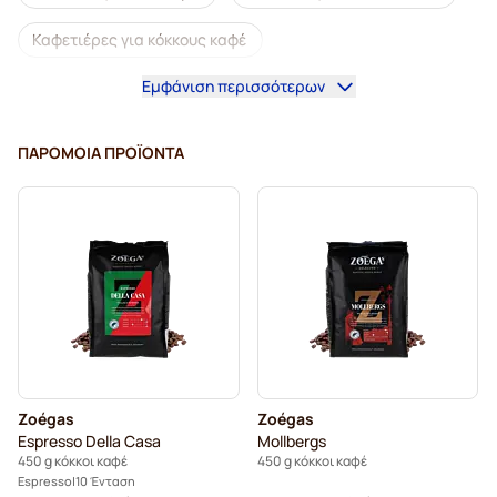
Καφετιέρες για κόκκους καφέ
Εμφάνιση περισσότερων
Ντεκαφεϊνέ κόκκοι καφέ
Κόκκοι καφέ L'OR
Κόκκοι καφέ Segafredo
Κόκκοι καφέ Merrild
ΠΑΡΌΜΟΙΑ ΠΡΟΪΌΝΤΑ
Κόκκοι καφέ Garibaldi
Κόκκοι καφέ Tonino Lamborghini
Κόκκοι καφέ Gimoka
Κόκκοι καφέ Kaffekapslen
Κόκκοι καφέ espresso Delonghi
Zoégas
Zoégas
Espresso Della Casa
Mollbergs
450 g κόκκοι καφέ
450 g κόκκοι καφέ
Espresso
10 Ένταση