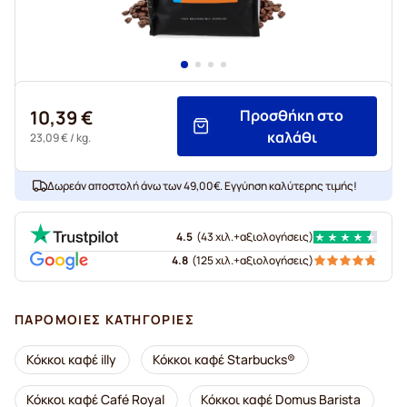
10,39 €
Προσθήκη στο
καλάθι
23,09 €
/ kg.
Δωρεάν αποστολή άνω των 49,00€. Εγγύηση καλύτερης τιμής!
4.5
(
43 χιλ.+
αξιολογήσεις
)
4.8
(
125 χιλ.+
αξιολογήσεις
)
ΠΑΡΌΜΟΙΕΣ ΚΑΤΗΓΟΡΊΕΣ
Κόκκοι καφέ illy
Κόκκοι καφέ Starbucks®
Κόκκοι καφέ Café Royal
Κόκκοι καφέ Domus Barista