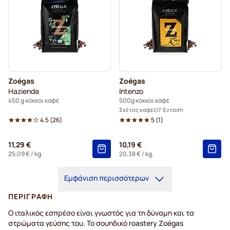
Zoégas
Zoégas
Hazienda
Intenzo
450 g κόκκοι καφέ
500g κόκκοι καφέ
Σκέτος καφές
7 Ένταση
4.5
(
26
)
5
(
1
)
11,29 €
10,19 €
25,09 €
/ kg.
20,38 €
/ kg.
Εμφάνιση περισσότερων
ΠΕΡΙΓΡΑΦΉ
Ο ιταλικός εσπρέσο είναι γνωστός για τη δύναμη και τα
στρώματα γεύσης του. Το σουηδικό roastery Zoégas