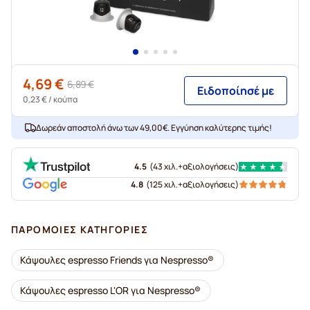
4,69 €
6,89 €
Ειδοποίησέ με
0,23 €
/ κούπα
Δωρεάν αποστολή άνω των 49,00€. Εγγύηση καλύτερης τιμής!
4.5
(
43 χιλ.+
αξιολογήσεις
)
4.8
(
125 χιλ.+
αξιολογήσεις
)
ΠΑΡΌΜΟΙΕΣ ΚΑΤΗΓΟΡΊΕΣ
Κάψουλες espresso Friends για Nespresso®
Κάψουλες espresso L'OR για Nespresso®