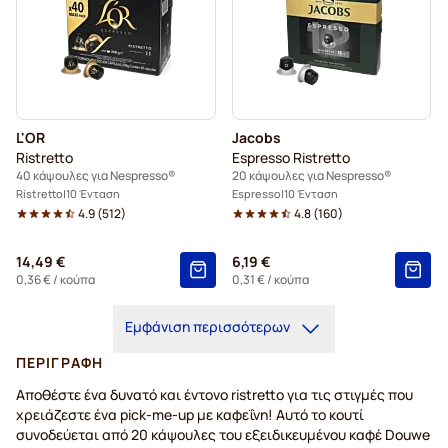
L'OR
Jacobs
Ristretto
Espresso Ristretto
40 κάψουλες για Nespresso®
20 κάψουλες για Nespresso®
Ristretto
10 Ένταση
Espresso
10 Ένταση
4.9
(
512
)
4.8
(
160
)
14,49 €
6,19 €
0,36 €
/ κούπα
0,31 €
/ κούπα
Εμφάνιση περισσότερων
ΠΕΡΙΓΡΑΦΉ
Αποθέστε ένα δυνατό και έντονο ristretto για τις στιγμές που
χρειάζεστε ένα pick-me-up με καφεΐνη! Αυτό το κουτί
συνοδεύεται από 20 κάψουλες του εξειδικευμένου καφέ Douwe