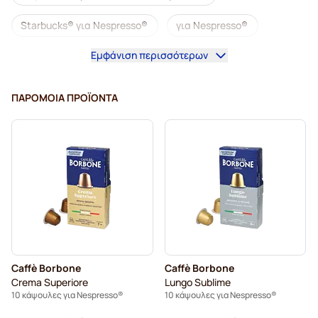
Starbucks® για Nespresso®
για Nespresso®
Εμφάνιση περισσότερων
Καφετιέρες για Nespresso®
Κάψουλες lungo για Nespresso®
ΠΑΡΌΜΟΙΑ ΠΡΟΪΌΝΤΑ
Κάψουλες καφέ illy για Nespresso®
Κάψουλες καφέ Café Royal για Nespresso®
Αξεσουάρ για Nespresso®
Συνοδευτικά καφέ για Nespresso®
Αφαλάτωση και φροντίδα για Nespresso®
Caffè Borbone
Caffè Borbone
Κάψουλες καφέ L'OR για Nespresso®
Crema Superiore
Lungo Sublime
10 κάψουλες για Nespresso®
10 κάψουλες για Nespresso®
Κάψουλες καφέ Segafredo για Nespresso®