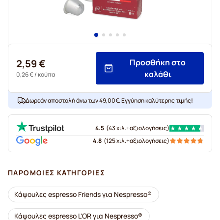
2,59 €
Προσθήκη στο
καλάθι
0,26 €
/ κούπα
Δωρεάν αποστολή άνω των 49,00€. Εγγύηση καλύτερης τιμής!
4.5
(
43 χιλ.+
αξιολογήσεις
)
4.8
(
125 χιλ.+
αξιολογήσεις
)
ΠΑΡΌΜΟΙΕΣ ΚΑΤΗΓΟΡΊΕΣ
Κάψουλες espresso Friends για Nespresso®
Κάψουλες espresso L'OR για Nespresso®