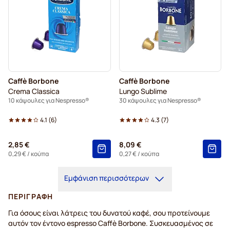
Caffè Borbone
Caffè Borbone
Crema Classica
Lungo Sublime
10 κάψουλες για Nespresso®
30 κάψουλες για Nespresso®
4.1
(
6
)
4.3
(
7
)
2,85 €
8,09 €
0,29 €
/ κούπα
0,27 €
/ κούπα
Εμφάνιση περισσότερων
ΠΕΡΙΓΡΑΦΉ
Για όσους είναι λάτρεις του δυνατού καφέ, σου προτείνουμε
αυτόν τον έντονο espresso Caffè Borbone. Συσκευασμένος σε