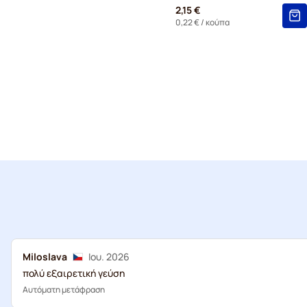
2,15 €
0,22 €
/ κούπα
Miloslava
Ιου. 2026
πολύ εξαιρετική γεύση
Αυτόματη μετάφραση