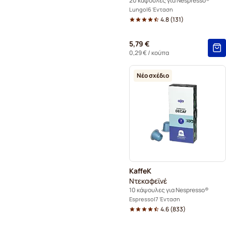
20 κάψουλες για Nespresso®
Lungo
6 Ένταση
4.8
(
131
)
5,79 €
0,29 €
/ κούπα
Νέο σχέδιο
KaffeK
Ντεκαφεϊνέ
10 κάψουλες για Nespresso®
Espresso
7 Ένταση
4.6
(
833
)