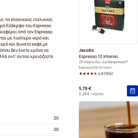
Κάψουλες καφέ Café René 
υς τα κλασικούς ιταλικούς
υρό ξάδερφο του Espresso
Κάψουλες καφέ Gevalia για
διαφέρει από τον Espresso
αι με λιγότερο νερό και
Κάψουλες καφέ Friele για 
κρό και δυνατό καφέ με
όπου δεν έχετε χρόνο να
Jacobs
Κάψουλες καφέ Tonino Lamb
λλά αντ’ αυτού χρειάζεστε
Espresso 10 Intenso
20 κάψουλες για Nespresso®
Espresso
10 Ένταση
4.9
(
104
)
5,79 €
0,29 €
/ κούπα
20
20