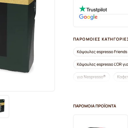
ΠΑΡΌΜΟΙΕΣ ΚΑΤΗΓΟΡΊΕ
Κάψουλες espresso Friends
Κάψουλες espresso L'OR γι
για Nespresso®
Καφετ
Κάψουλες lungo για Nespr
Κάψουλες καφέ Café Royal 
ΠΑΡΌΜΟΙΑ ΠΡΟΪΌΝΤΑ
Συνοδευτικά καφέ για Nes
Κάψουλες καφέ L'OR για Ne