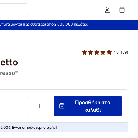
Καλάθι
εμπιστεύονται περισσότεροι από 2.000.000 πελάτες
4.8
(159)
retto
presso®
Προσθήκη στο
καλάθι
9,00€. Εγγύηση καλύτερης τιμής!