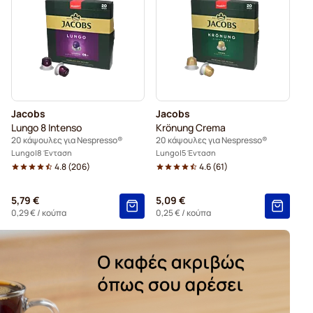
για Nespresso®
Κάψουλες για Nespresso®
 Nespresso®
Κάψουλες καφέ Belmio για Nespresso®
Nespresso®
Κάψουλες καφέ Garibaldi για Nespresso®
Jacobs
Jacobs
orghini για Nespresso®
Lungo 8 Intenso
Krönung Crema
20 κάψουλες για Nespresso®
20 κάψουλες για Nespresso®
Lungo
8 Ένταση
Lungo
5 Ένταση
4.8
(
206
)
4.6
(
61
)
5,79 €
5,09 €
0,29 €
/ κούπα
0,25 €
/ κούπα