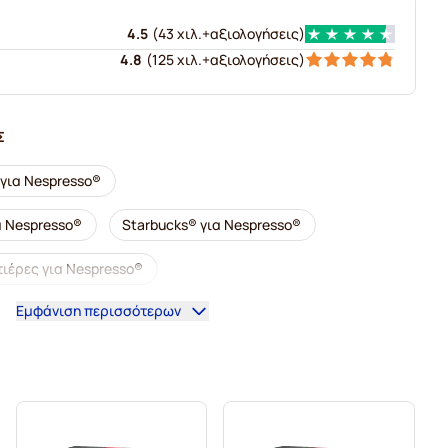
4.5
(
43 χιλ.+
αξιολογήσεις
)
4.8
(
125 χιλ.+
αξιολογήσεις
)
Σ
 για Nespresso®
α Nespresso®
Starbucks® για Nespresso®
ιέρες για Nespresso®
Εμφάνιση περισσότερων
esso®
Κάψουλες καφέ illy για Nespresso®
για Nespresso®
Αξεσουάρ για Nespresso®
presso®
Αφαλάτωση και φροντίδα για Nespresso®
spresso®
Κάψουλες καφέ Segafredo για Nespresso®