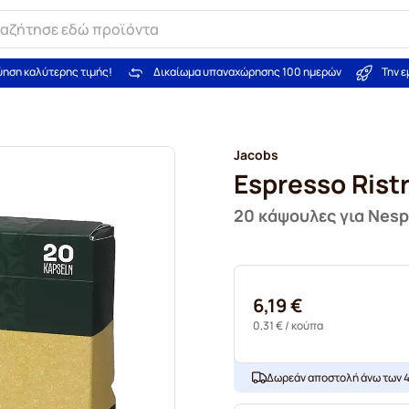
ύηση καλύτερης τιμής!
Δικαίωμα υπαναχώρησης 100 ημερών
Την 
Jacobs
Espresso Rist
20 κάψουλες για Nes
6,19 €
0,31 €
/ κούπα
Δωρεάν αποστολή άνω των 4