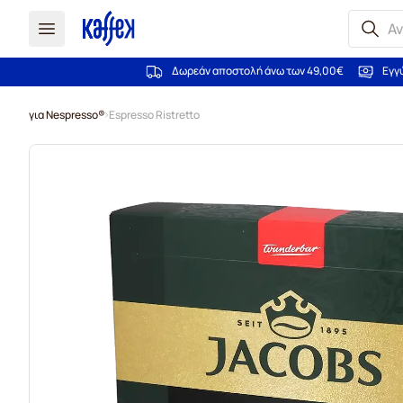
Δωρεάν αποστολή άνω των 49,00€
Εγγ
Μετάβαση στο περιεχόμενο
για Nespresso®
Espresso Ristretto