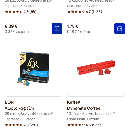
20 κάψουλες για Nespresso®
10 κάψουλες για Nespresso®
Espresso
8 Ένταση
Ristretto
10 Ένταση
4.8
(
68
)
4.7
(
1.133
)
6,39 €
1,75 €
0,32 €
/ κούπα
0,18 €
/ κούπα
L'OR
KaffeK
Χωρίς καφεΐνη
Dynamite Coffee
20 κάψουλες για Nespresso®
10 κάψουλες για Nespresso®
Espresso
6 Ένταση
Espresso
10 Ένταση
4.8
(
287
)
4.5
(
985
)