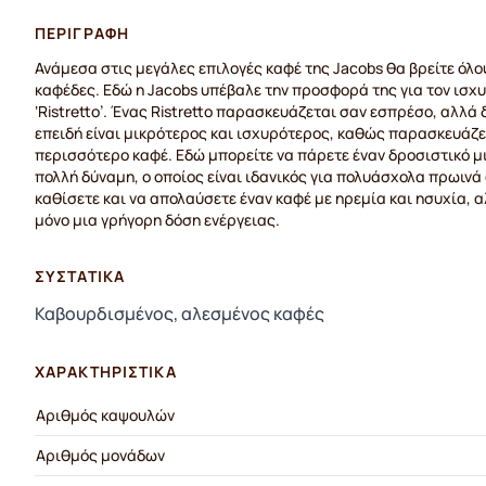
ΠΕΡΙΓΡΑΦΉ
Ανάμεσα στις μεγάλες επιλογές καφέ της Jacobs θα βρείτε όλο
καφέδες. Εδώ η Jacobs υπέβαλε την προσφορά της για τον ισχ
‘Ristretto’. Ένας Ristretto παρασκευάζεται σαν εσπρέσο, αλλά 
επειδή είναι μικρότερος και ισχυρότερος, καθώς παρασκευάζετ
περισσότερο καφέ. Εδώ μπορείτε να πάρετε έναν δροσιστικό μι
πολλή δύναμη, ο οποίος είναι ιδανικός για πολυάσχολα πρωινά 
καθίσετε και να απολαύσετε έναν καφέ με ηρεμία και ησυχία, α
μόνο μια γρήγορη δόση ενέργειας.
ΣΥΣΤΑΤΙΚΆ
Καβουρδισμένος, αλεσμένος καφές
ΧΑΡΑΚΤΗΡΙΣΤΙΚΆ
Αριθμός καψουλών
Αριθμός μονάδων