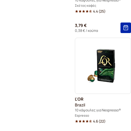
10 κάψουλες για Nespresso®
Σκέτος καφές
4.4
(
25
)
3,79 €
0,38 €
/ κούπα
L'OR
Brazil
10 κάψουλες για Nespresso®
Espresso
4.6
(
22
)