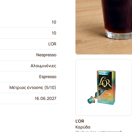
10
10
L'OR
Nespresso
Αλουμινένιες
Espresso
Μέτριας έντασης (5/10)
16.06.2027
L'OR
Καρύδα