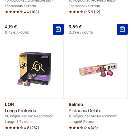
10 κάψουλες για Nespresso®
10 κάψουλες για Nespresso®
Espresso
5 Ένταση
Espresso
6 Ένταση
4.4
(
108
)
3.9
(
12
)
4,19 €
3,89 €
0,42 €
/ κούπα
0,39 €
/ κούπα
L'OR
Belmio
Lungo Profondo
Pistachio Gelato
50 κάψουλες για Nespresso®
10 κάψουλες για Nespresso®
Lungo
8 Ένταση
Lungo
6 Ένταση
4.8
(
267
)
4
(
49
)