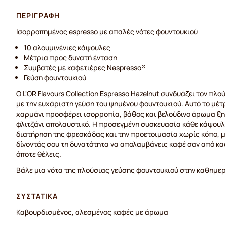
ΠΕΡΙΓΡΑΦΉ
Ισορροπημένος espresso με απαλές νότες φουντουκιού
10 αλουμινένιες κάψουλες
Μέτρια προς δυνατή ένταση
Συμβατές με καφετιέρες Nespresso®
Γεύση φουντουκιού
Ο L'OR Flavours Collection Espresso Hazelnut συνδυάζει τον πλ
με την ευχάριστη γεύση του ψημένου φουντουκιού. Αυτό το μέ
χαρμάνι προσφέρει ισορροπία, βάθος και βελούδινο άρωμα ξ
φλιτζάνι απολαυστικό. Η προσεγμένη συσκευασία κάθε κάψουλ
διατήρηση της φρεσκάδας και την προετοιμασία χωρίς κόπο, 
δίνοντάς σου τη δυνατότητα να απολαμβάνεις καφέ σαν από κα
όποτε θέλεις.
Βάλε μια νότα της πλούσιας γεύσης φουντουκιού στην καθημερ
ΣΥΣΤΑΤΙΚΆ
Καβουρδισμένος, αλεσμένος καφές με άρωμα