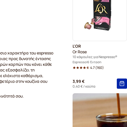
Κάψουλες καφέ Café René 
Κάψουλες καφέ Gevalia για
Κάψουλες καφέ Friele για 
L'OR
Or Rose
ούσιο χαρακτήρα του espresso
10 κάψουλες για Nespresso®
τριας προς δυνατής έντασης
Espresso
6 Ένταση
ηρών καρπών που κάνει κάθε
4.7
(
160
)
ας εξασφαλίζει τη
με ελάχιστο καθάρισμα,
φετέρια στην κουζίνα σου
3,99 €
0,40 €
/ κούπα
ινότητά σου.