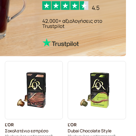
L'OR
L'OR
Σοκολατένιο εσπρέσο
Dubai Chocolate Style