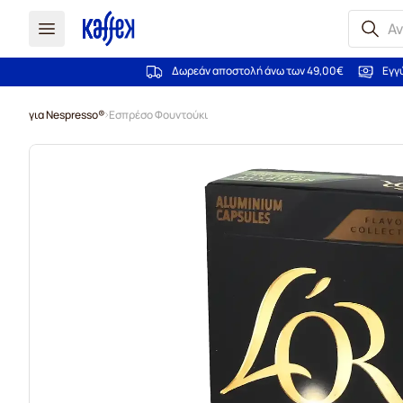
Δωρεάν αποστολή άνω των 49,00€
Εγγ
Μετάβαση στο περιεχόμενο
για Nespresso®
Εσπρέσο Φουντούκι