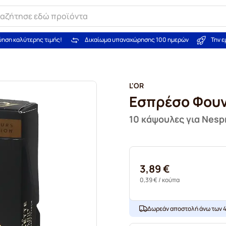
ύηση καλύτερης τιμής!
Δικαίωμα υπαναχώρησης 100 ημερών
Την 
L'OR
Εσπρέσο Φουν
10 κάψουλες για Nes
3,89 €
0,39 €
/ κούπα
Δωρεάν αποστολή άνω των 4