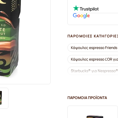
ΠΑΡΌΜΟΙΕΣ ΚΑΤΗΓΟΡΊΕ
Κάψουλες espresso Friends
Κάψουλες espresso L'OR γι
Starbucks® για Nespresso®
Κάψουλες lungo για Nespr
Κάψουλες καφέ Café Royal 
ΠΑΡΌΜΟΙΑ ΠΡΟΪΌΝΤΑ
Συνοδευτικά καφέ για Nes
Κάψουλες καφέ L'OR για Ne