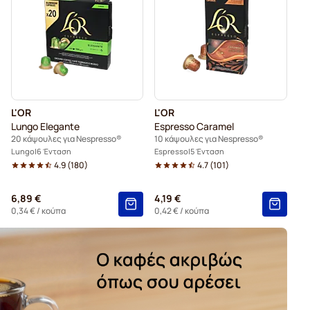
για Nespresso®
Κάψουλες για Nespresso®
 Nespresso®
Κάψουλες καφέ Belmio για Nespresso®
Nespresso®
Κάψουλες καφέ Garibaldi για Nespresso®
L'OR
L'OR
Lungo Elegante
Espresso Caramel
20 κάψουλες για Nespresso®
10 κάψουλες για Nespresso®
Lungo
6 Ένταση
Espresso
5 Ένταση
4.9
(
180
)
4.7
(
101
)
6,89 €
4,19 €
0,34 €
/ κούπα
0,42 €
/ κούπα