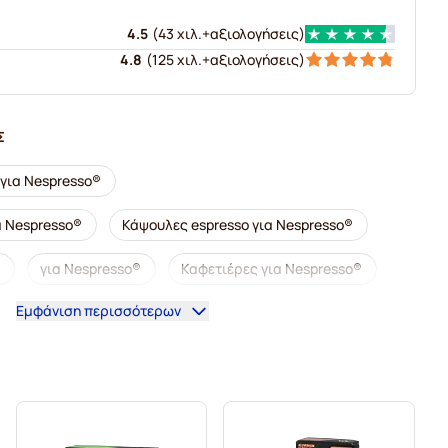
4.5
(
43 χιλ.+
αξιολογήσεις
)
4.8
(
125 χιλ.+
αξιολογήσεις
)
Σ
 για Nespresso®
α Nespresso®
Κάψουλες espresso για Nespresso®
για Nespresso®
Καφετιέρες για Nespresso®
Εμφάνιση περισσότερων
esso®
Κάψουλες καφέ illy για Nespresso®
για Nespresso®
Αξεσουάρ για Nespresso®
presso®
Αφαλάτωση και φροντίδα για Nespresso®
spresso®
Κάψουλες καφέ Segafredo για Nespresso®