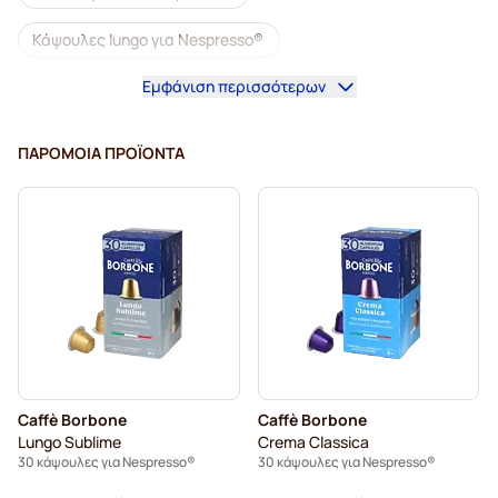
Κάψουλες lungo για Nespresso®
Εμφάνιση περισσότερων
Κάψουλες καφέ illy για Nespresso®
Κάψουλες καφέ Café Royal για Nespresso®
ΠΑΡΌΜΟΙΑ ΠΡΟΪΌΝΤΑ
Αξεσουάρ για Nespresso®
Συνοδευτικά καφέ για Nespresso®
Αφαλάτωση και φροντίδα για Nespresso®
Κάψουλες καφέ L'OR για Nespresso®
Κάψουλες καφέ Segafredo για Nespresso®
Caffè Borbone
Caffè Borbone
Κάψουλες καφέ Café René για Nespresso®
Lungo Sublime
Crema Classica
30 κάψουλες για Nespresso®
30 κάψουλες για Nespresso®
Κάψουλες για Nespresso®