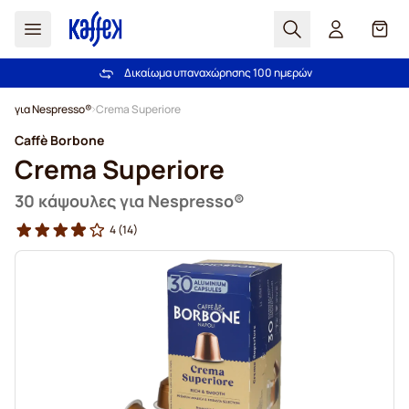
Αναζήτηση
Καλά
Δικαίωμα υπαναχώρησης 100 ημερών
Δωρεάν αποστολή άνω των 49,00€
Μετάβαση στο περιεχόμενο
για Nespresso®
Crema Superiore
Caffè Borbone
Crema Superiore
30 κάψουλες για Nespresso®
4
(14)