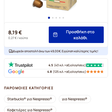
8,19 €
Προσθήκη στο
καλάθι
0,27 €
/ κούπα
Δωρεάν αποστολή άνω των 49,00€. Εγγύηση καλύτερης τιμής!
4.5
(
43 χιλ.+
αξιολογήσεις
)
4.8
(
125 χιλ.+
αξιολογήσεις
)
ΠΑΡΌΜΟΙΕΣ ΚΑΤΗΓΟΡΊΕΣ
Starbucks® για Nespresso®
για Nespresso®
Καφετιέρες για Nespresso®