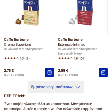
Caffè Borbone
Caffè Borbone
Crema Superiore
Espresso Intenso
10 κάψουλες για Nespresso®
10 κάψουλες για Nespresso®
Espresso
9 Ένταση
4.3
(
15
)
4.8
(
10
)
2,75 €
2,59 €
0,28 €
/ κούπα
0,26 €
/ κούπα
Εμφάνιση περισσότερων
ΠΕΡΙΓΡΑΦΉ
Ένας καφές γλυκός αλλά με χαρακτήρα; Μην ψάχνεις
παραπέρα. Αυτός ο καφές είναι ένα πολυτελές χαρμάνι από