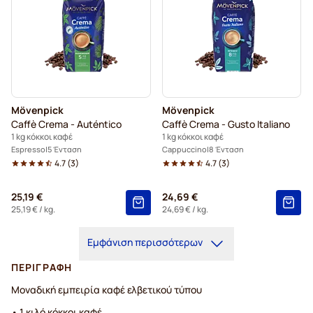
Mövenpick
Mövenpick
Caffè Crema - Auténtico
Caffè Crema - Gusto Italiano
1 kg κόκκοι καφέ
1 kg κόκκοι καφέ
Espresso
5 Ένταση
Cappuccino
8 Ένταση
4.7
(
3
)
4.7
(
3
)
25,19 €
24,69 €
25,19 €
/ kg.
24,69 €
/ kg.
Εμφάνιση περισσότερων
ΠΕΡΙΓΡΑΦΉ
Μοναδική εμπειρία καφέ ελβετικού τύπου
• 1 κιλό κόκκοι καφέ