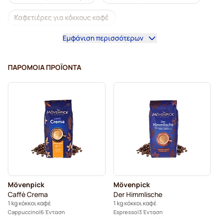
Καφετιέρες για κόκκους καφέ
Εμφάνιση περισσότερων
Ντεκαφεϊνέ κόκκοι καφέ
Κόκκοι καφέ L'OR
Κόκκοι καφέ Segafredo
Κόκκοι καφέ Merrild
ΠΑΡΌΜΟΙΑ ΠΡΟΪΌΝΤΑ
Κόκκοι καφέ Garibaldi
Κόκκοι καφέ Tonino Lamborghini
Κόκκοι καφέ Gimoka
Κόκκοι καφέ Kaffekapslen
Κόκκοι καφέ espresso Delonghi
Mövenpick
Mövenpick
Caffè Crema
Der Himmlische
1 kg κόκκοι καφέ
1 kg κόκκοι καφέ
Cappuccino
6 Ένταση
Espresso
3 Ένταση