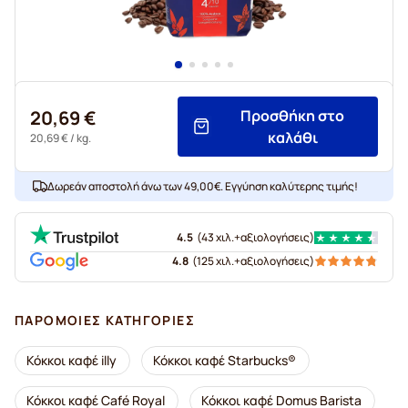
20,69 €
Προσθήκη στο
καλάθι
20,69 €
/ kg.
Δωρεάν αποστολή άνω των 49,00€. Εγγύηση καλύτερης τιμής!
4.5
(
43 χιλ.+
αξιολογήσεις
)
4.8
(
125 χιλ.+
αξιολογήσεις
)
ΠΑΡΌΜΟΙΕΣ ΚΑΤΗΓΟΡΊΕΣ
Κόκκοι καφέ illy
Κόκκοι καφέ Starbucks®
Κόκκοι καφέ Café Royal
Κόκκοι καφέ Domus Barista