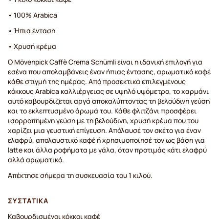
• 100% Arabica
• Ήπια ένταση
• Χρυσή κρέμα
Ο Mövenpick Caffè Crema Schümli είναι η ιδανική επιλογή για
εσένα που απολαμβάνεις έναν ήπιας έντασης, αρωματικό καφέ
κάθε στιγμή της ημέρας. Από προσεκτικά επιλεγμένους
κόκκους Arabica καλλιέργειας σε υψηλό υψόμετρο, το χαρμάνι
αυτό καβουρδίζεται αργά αποκαλύπτοντας τη βελούδινη γεύση
και το εκλεπτυσμένο άρωμά του. Κάθε φλιτζάνι προσφέρει
ισορροπημένη γεύση με τη βελούδινη, χρυσή κρέμα που του
χαρίζει μια γευστική επίγευση. Απόλαυσέ τον σκέτο για έναν
ελαφρύ, απολαυστικό καφέ ή χρησιμοποίησέ τον ως βάση για
latte και άλλα ροφήματα με γάλα, όταν προτιμάς κάτι ελαφρύ
αλλά αρωματικό.
Απέκτησε σήμερα τη συσκευασία του 1 κιλού.
ΣΥΣΤΑΤΙΚΆ
Καβουρδισμένοι κόκκοι καφέ