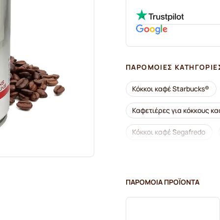
ΠΑΡΌΜΟΙΕΣ ΚΑΤΗΓΟΡΊΕ
Κόκκοι καφέ Starbucks®
Καφετιέρες για κόκκους κα
Κόκκοι καφέ Segafredo
Κόκκοι καφέ Tonino Lamborg
Κόκκοι καφέ
Κόκκοι κ
ΠΑΡΌΜΟΙΑ ΠΡΟΪΌΝΤΑ