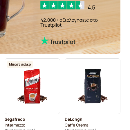
Μπεστ σέλερ
Segafredo
DeLonghi
Intermezzo
Caffè Crema