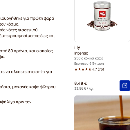
 δημιουργήθηκε για πρώτη φορά
τον κόσμο.
τές νότες γιασεμιού,
έμπειρου ψησίματος έως και
illy
από 80 χρόνια, και ο οποίος
Intenso
φέ.
250 g κόκκοι καφέ
Espresso
9 Ένταση
4.7
(
76
)
τε να αλέσετε στο σπίτι για
8,49 €
τήρια, μηχανές καφέ φίλτρου
33,96 €
/ kg.
φέ λίγο πριν τον