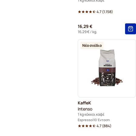
1 kg κόκκοι καφέ
4.7
(
1.158
)
16,29 €
16,29 €
/ kg.
Νέο σχέδιο
KaffeK
Intenso
1 kg κόκκοι καφέ
Espresso
10 Ένταση
4.7
(
884
)