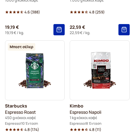
1000 g κόκκοι καφέ
1.000 g κόκκοι καφέ
4.6
(
388
)
4.8
(
259
)
19,19 €
22,59 €
19,19 €
/ kg.
22,59 €
/ kg.
Μπεστ σέλερ
Starbucks
Kimbo
Espresso Roast
Espresso Napoli
450 g κόκκοι καφέ
1 kg κόκκοι καφέ
Espresso
10 Ένταση
Espresso
8 Ένταση
4.8
(
174
)
4.8
(
11
)