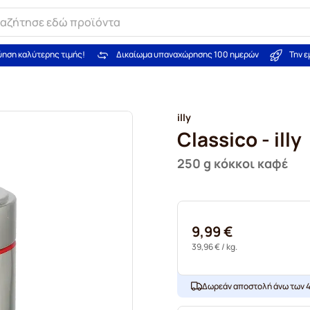
ύηση καλύτερης τιμής!
Δικαίωμα υπαναχώρησης 100 ημερών
Την 
illy
Classico - illy
250 g κόκκοι καφέ
9,99 €
39,96 €
/ kg.
Δωρεάν αποστολή άνω των 4