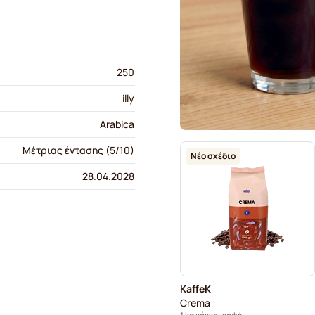
250
illy
Arabica
Μέτριας έντασης (5/10)
Νέο σχέδιο
28.04.2028
KaffeK
Crema