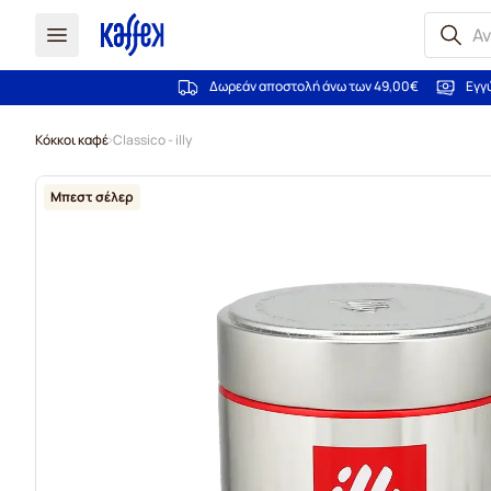
Δωρεάν αποστολή άνω των 49,00€
Εγγ
Μετάβαση στο περιεχόμενο
Κόκκοι καφέ
Classico - illy
Μπεστ σέλερ