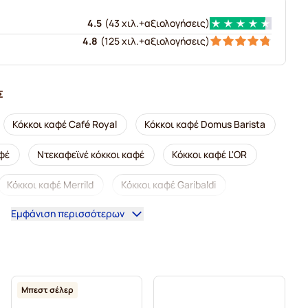
4.5
(
43 χιλ.+
αξιολογήσεις
)
4.8
(
125 χιλ.+
αξιολογήσεις
)
Σ
Κόκκοι καφέ Café Royal
Κόκκοι καφέ Domus Barista
φέ
Ντεκαφεϊνέ κόκκοι καφέ
Κόκκοι καφέ L'OR
Κόκκοι καφέ Merrild
Κόκκοι καφέ Garibaldi
Εμφάνιση περισσότερων
hini
Κόκκοι καφέ Gimoka
Κόκκοι καφέ illy
αφέ Kaffekapslen
Κόκκοι καφέ espresso Delonghi
Μπεστ σέλερ