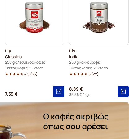
illy
illy
Classico
India
250 g αλεσμένος καφές
250 g κόκκοι καφέ
Σκέτος καφές
5 Ένταση
Σκέτος καφές
5 Ένταση
4.9
(
65
)
5
(
22
)
8,89 €
7,59 €
35,56 €
/ kg.