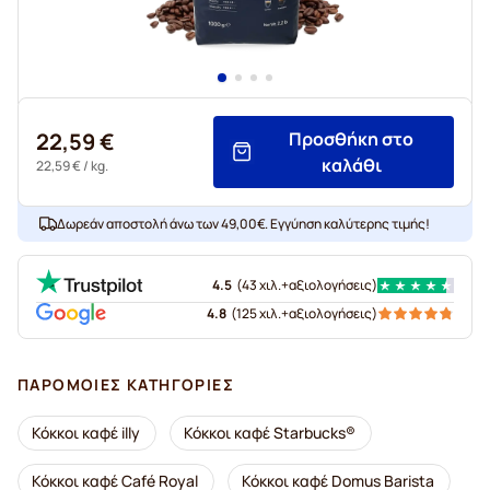
22,59 €
Προσθήκη στο
καλάθι
22,59 €
/ kg.
Δωρεάν αποστολή άνω των 49,00€. Εγγύηση καλύτερης τιμής!
4.5
(
43 χιλ.+
αξιολογήσεις
)
4.8
(
125 χιλ.+
αξιολογήσεις
)
ΠΑΡΌΜΟΙΕΣ ΚΑΤΗΓΟΡΊΕΣ
Κόκκοι καφέ illy
Κόκκοι καφέ Starbucks®
Κόκκοι καφέ Café Royal
Κόκκοι καφέ Domus Barista