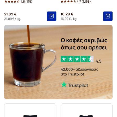
4.8
(
115
)
4.7
(
1.158
)
21,89 €
16,29 €
21,89 €
/ kg.
16,29 €
/ kg.