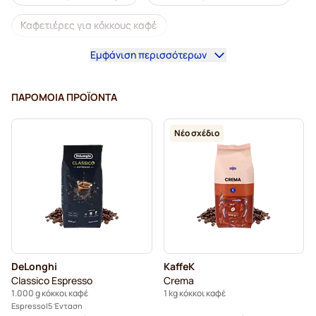
Καφετιέρες για κόκκους καφέ
Εμφάνιση περισσότερων
Ντεκαφεϊνέ κόκκοι καφέ
Κόκκοι καφέ L'OR
Κόκκοι καφέ Segafredo
Κόκκοι καφέ Merrild
ΠΑΡΌΜΟΙΑ ΠΡΟΪΌΝΤΑ
Κόκκοι καφέ Garibaldi
Νέο σχέδιο
Κόκκοι καφέ Tonino Lamborghini
Κόκκοι καφέ Gimoka
Κόκκοι καφέ Kaffekapslen
Κόκκοι καφέ espresso Delonghi
DeLonghi
KaffeK
Classico Espresso
Crema
1.000 g κόκκοι καφέ
1 kg κόκκοι καφέ
Espresso
5 Ένταση