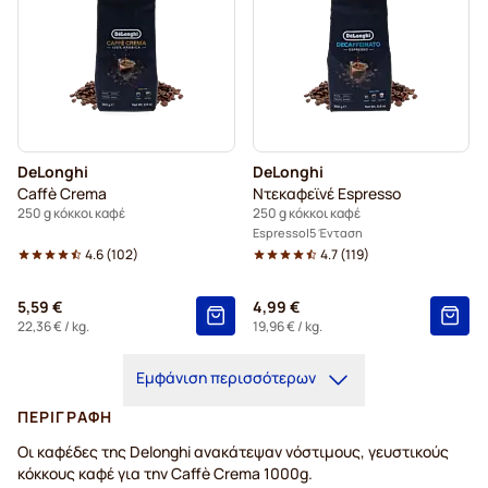
DeLonghi
DeLonghi
Caffè Crema
Ντεκαφεϊνέ Espresso
250 g κόκκοι καφέ
250 g κόκκοι καφέ
Espresso
5 Ένταση
4.6
(
102
)
4.7
(
119
)
5,59 €
4,99 €
22,36 €
/ kg.
19,96 €
/ kg.
Εμφάνιση περισσότερων
ΠΕΡΙΓΡΑΦΉ
Οι καφέδες της Delonghi ανακάτεψαν νόστιμους, γευστικούς
κόκκους καφέ για την Caffè Crema 1000g.