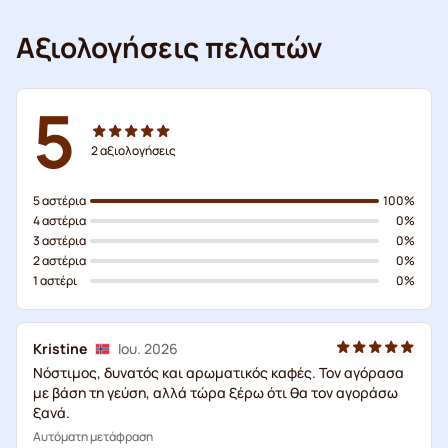
Αξιολογήσεις πελατών
5
2
αξιολογήσεις
5 αστέρια
100%
4 αστέρια
0%
3 αστέρια
0%
2 αστέρια
0%
1 αστέρι
0%
Kristine
Ιου. 2026
Νόστιμος, δυνατός και αρωματικός καφές. Τον αγόρασα
με βάση τη γεύση, αλλά τώρα ξέρω ότι θα τον αγοράσω
ξανά.
Αυτόματη μετάφραση