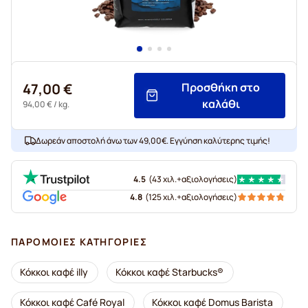
47,00 €
Προσθήκη στο
καλάθι
94,00 €
/ kg.
Δωρεάν αποστολή άνω των 49,00€. Εγγύηση καλύτερης τιμής!
4.5
(
43 χιλ.+
αξιολογήσεις
)
4.8
(
125 χιλ.+
αξιολογήσεις
)
ΠΑΡΌΜΟΙΕΣ ΚΑΤΗΓΟΡΊΕΣ
Κόκκοι καφέ illy
Κόκκοι καφέ Starbucks®
Κόκκοι καφέ Café Royal
Κόκκοι καφέ Domus Barista