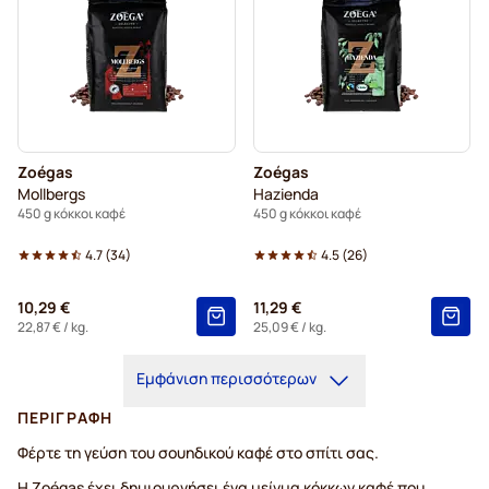
Zoégas
Zoégas
Mollbergs
Hazienda
450 g κόκκοι καφέ
450 g κόκκοι καφέ
4.7
(
34
)
4.5
(
26
)
10,29 €
11,29 €
22,87 €
/ kg.
25,09 €
/ kg.
Εμφάνιση περισσότερων
ΠΕΡΙΓΡΑΦΉ
Φέρτε τη γεύση του σουηδικού καφέ στο σπίτι σας.
Η Zoégas έχει δημιουργήσει ένα μείγμα κόκκων καφέ που