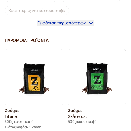
Καφετιέρες για κόκκους καφέ
Εμφάνιση περισσότερων
Ντεκαφεϊνέ κόκκοι καφέ
Κόκκοι καφέ L'OR
Κόκκοι καφέ Segafredo
Κόκκοι καφέ Merrild
ΠΑΡΌΜΟΙΑ ΠΡΟΪΌΝΤΑ
Κόκκοι καφέ Garibaldi
Κόκκοι καφέ Tonino Lamborghini
Κόκκοι καφέ Gimoka
Κόκκοι καφέ Kaffekapslen
Κόκκοι καφέ espresso Delonghi
Zoégas
Zoégas
Intenzo
Skånerost
500g κόκκοι καφέ
500g κόκκοι καφέ
Σκέτος καφές
7 Ένταση