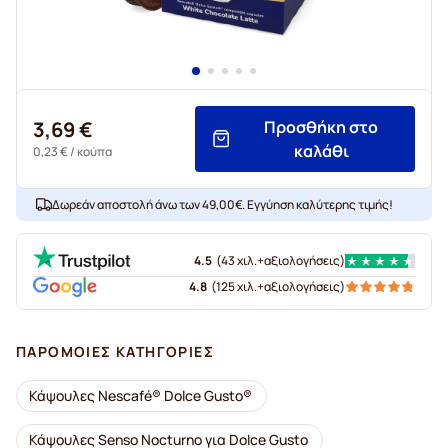
3,69 €
Προσθήκη στο
καλάθι
0,23 €
/ κούπα
Δωρεάν αποστολή άνω των 49,00€. Εγγύηση καλύτερης τιμής!
4.5
(
43 χιλ.+
αξιολογήσεις
)
4.8
(
125 χιλ.+
αξιολογήσεις
)
ΠΑΡΌΜΟΙΕΣ ΚΑΤΗΓΟΡΊΕΣ
Κάψουλες Nescafé® Dolce Gusto®
Κάψουλες Senso Nocturno για Dolce Gusto