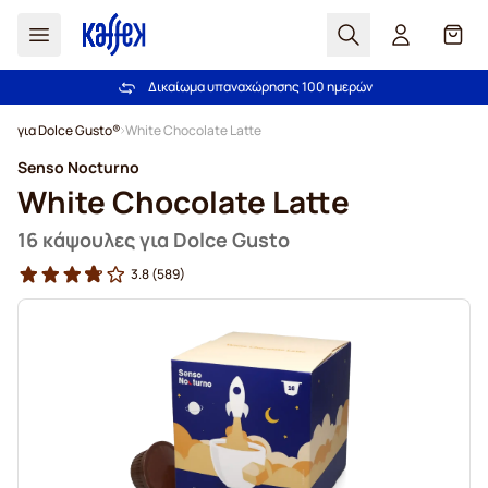
Αναζήτηση
Καλά
Δικαίωμα υπαναχώρησης 100 ημερών
Δωρεάν αποστολή άνω των 49,00€
Μετάβαση στο περιεχόμενο
για Dolce Gusto®
White Chocolate Latte
Senso Nocturno
White Chocolate Latte
16 κάψουλες για Dolce Gusto
3.8
(589)