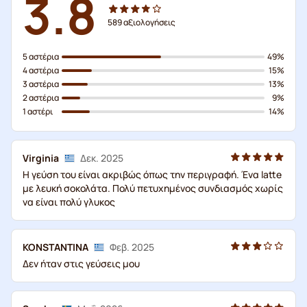
3.8
589
αξιολογήσεις
5 αστέρια
49%
4 αστέρια
15%
3 αστέρια
13%
2 αστέρια
9%
1 αστέρι
14%
Virginia
Δεκ. 2025
Η γεύση του είναι ακριβώς όπως την περιγραφή. Ένα latte
με λευκή σοκολάτα. Πολύ πετυχημένος συνδιασμός χωρίς
να είναι πολύ γλυκος
KONSTANTINA
Φεβ. 2025
Δεν ήταν στις γεύσεις μου