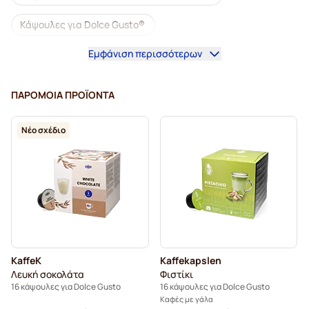
Κάψουλες για Dolce Gusto®
Εμφάνιση περισσότερων
Καφετιέρες για Dolce Gusto®
Αξεσουάρ για Dolce Gusto®
ΠΑΡΌΜΟΙΑ ΠΡΟΪΌΝΤΑ
Ντεκαφεϊνέ καφές για Dolce Gusto
Νέο σχέδιο
Αφαλάτωση και φροντίδα για Dolce Gusto
Κάψουλες καφέ Segafredo για Dolce Gusto
Κάψουλες καφέ Café René για Dolce Gusto
Κάψουλες Dolce Vita για Dolce Gusto
KaffeK
Kaffekapslen
Κάψουλες Gimoka για Dolce Gusto
για Dolce Gusto®
Λευκή σοκολάτα
Φιστίκι
16 κάψουλες για Dolce Gusto
16 κάψουλες για Dolce Gusto
Κάψουλες Starbucks® για Dolce Gusto
Καφές με γάλα