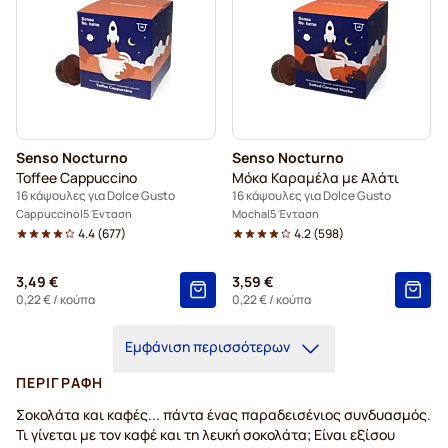
Senso Nocturno
Senso Nocturno
Toffee Cappuccino
Μόκα Καραμέλα με Αλάτι
16 κάψουλες για Dolce Gusto
16 κάψουλες για Dolce Gusto
Cappuccino
5 Ένταση
Mocha
5 Ένταση
4.4
(
677
)
4.2
(
598
)
3,49 €
3,59 €
0,22 €
/ κούπα
0,22 €
/ κούπα
Εμφάνιση περισσότερων
ΠΕΡΙΓΡΑΦΉ
Σοκολάτα και καφές... πάντα ένας παραδεισένιος συνδυασμός.
Τι γίνεται με τον καφέ και τη λευκή σοκολάτα; Είναι εξίσου