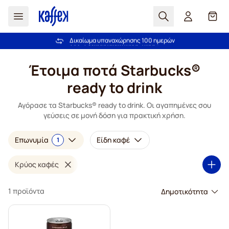
Αναζήτηση
Καλά
Δικαίωμα υπαναχώρησης 100 ημερών
Δωρεάν αποστολή άνω των 49,00€
Μετάβαση στο περιεχόμενο
Έτοιμα ποτά Starbucks®
ready to drink
Αγόρασε τα Starbucks® ready to drink. Οι αγαπημένες σου
γεύσεις σε μονή δόση για πρακτική χρήση.
Επωνυμία
Είδη καφέ
1
Κρύος καφές
1 προϊόντα