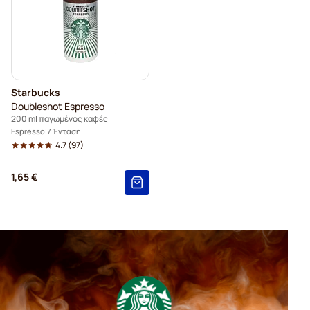
Starbucks
Doubleshot Espresso
200 ml παγωμένος καφές
Espresso
7 Ένταση
4.7
(97)
1,65 €