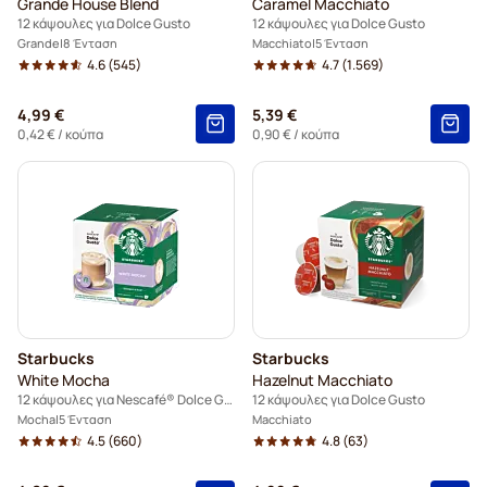
Grande House Blend
Caramel Macchiato
12 κάψουλες για Dolce Gusto
12 κάψουλες για Dolce Gusto
Grande
8 Ένταση
Macchiato
5 Ένταση
4.6
(545)
4.7
(1.569)
4,99 €
5,39 €
0,42 €
/ κούπα
0,90 €
/ κούπα
Starbucks
Starbucks
White Mocha
Hazelnut Macchiato
12 κάψουλες για Nescafé® Dolce Gusto
12 κάψουλες για Dolce Gusto
Mocha
5 Ένταση
Macchiato
4.5
(660)
4.8
(63)