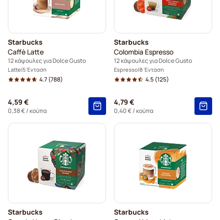
Starbucks
Starbucks
Caffè Latte
Colombia Espresso
12 κάψουλες για Dolce Gusto
12 κάψουλες για Dolce Gusto
Latte
5 Ένταση
Espresso
8 Ένταση
4.7
(788)
4.5
(125)
4,59 €
4,79 €
0,38 €
/ κούπα
0,40 €
/ κούπα
Starbucks
Starbucks