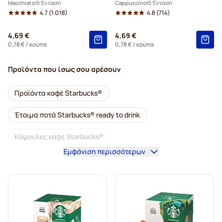
Macchiato
5 Ένταση
Cappuccino
5 Ένταση
4.7
(1.018)
4.8
(714)
4,69 €
4,69 €
0,78 €
/ κούπα
0,78 €
/ κούπα
Προϊόντα που ίσως σου αρέσουν
Προϊόντα καφέ Starbucks®
Έτοιμα ποτά Starbucks® ready to drink
Κάψουλες καφέ Starbucks®
Εμφάνιση περισσότερων
Προϊόντα espresso Starbucks®
Κάψουλες καραμέλας Starbucks®
Κάψουλες lungo Starbucks®