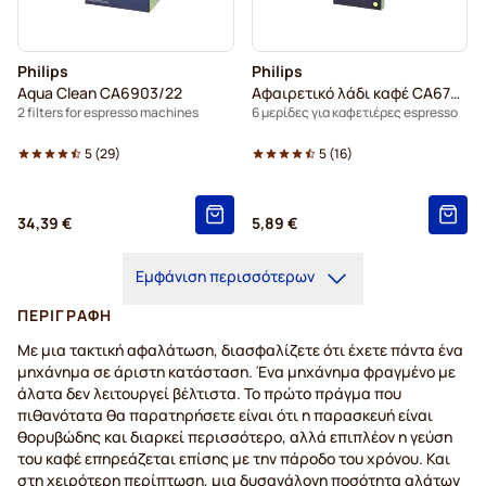
Philips
Philips
Aqua Clean CA6903/22
Αφαιρετικό λάδι καφέ CA6704/10
2 filters for espresso machines
6 μερίδες για καφετιέρες espresso
5
(
29
)
5
(
16
)
34,39 €
5,89 €
Εμφάνιση περισσότερων
ΠΕΡΙΓΡΑΦΉ
Με μια τακτική αφαλάτωση, διασφαλίζετε ότι έχετε πάντα ένα
μηχάνημα σε άριστη κατάσταση. Ένα μηχάνημα φραγμένο με
άλατα δεν λειτουργεί βέλτιστα. Το πρώτο πράγμα που
πιθανότατα θα παρατηρήσετε είναι ότι η παρασκευή είναι
θορυβώδης και διαρκεί περισσότερο, αλλά επιπλέον η γεύση
του καφέ επηρεάζεται επίσης με την πάροδο του χρόνου. Και
στη χειρότερη περίπτωση, μια δυσανάλογη ποσότητα αλάτων