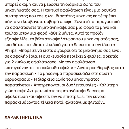
μπορεί ακόμη και να μειώσει τη διάρκεια ζωής του
μηχανήματός σας. Η τακτική αφαλάτωση είναι μια ρουτίνα
συντήρησης που εσείς ως ιδιοκτήτης μηχανής καφέ πρέπει
πάντα να λαμβάνετε σοβαρά υπόψη. Συνιστάται πραγματικά
να αφαλατώνετε τη μηχανή καφέ σας μία φορά το μήνα και
τουλάχιστον μία φορά κάθε 2 μήνες. Αυτό το προϊόν
εξασφαλίζει τη βέλτιστη αφαλάτωση του μηχανήματός σας,
επειδή έχει σχεδιαστεί ειδικά για τη Saeco από την ίδια τη
Philips. Μπορείτε να είστε σίγουροι ότι το μηχάνημά σας είναι
σε ασφαλή χέρια. Η συσκευασία περιέχει 2 φιάλες, αρκετές
για 2 κύκλους αφαλάτωσης. Με την αφαλάτωση
επιτυγχάνονται τα ακόλουθα οφέλη: • Λιγότερος θόρυβος κατά
την παρασκευή • Το μηχάνημα παρασκευάζει στη σωστή
θερμοκρασία• Η διάρκεια ζωής του μηχανήματος
παρατείνεται• Αποτρέπονται οι δυσλειτουργίες• Καλύτερη
γεύση καφέ Αντιμετωπίστε τη μηχανή καφέ Saeco με
αφαλάτωση και αφήστε την να επιστρέψει την εύνοια
παρασκευάζοντας τέλεια ποτά, φλιτζάνι με φλιτζάνι.
ΧΑΡΑΚΤΗΡΙΣΤΙΚΆ
τμχ.
2