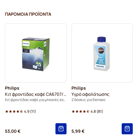
ΠΑΡΌΜΟΙΑ ΠΡΟΪΌΝΤΑ
Philips
Philips
Κιτ φροντίδας καφέ CA6707/10
Υγρό αφαλάτωσης
Κιτ φροντίδας καφέ για μηχανές espresso
2 δόσεις για Senseo
4.9
(
11
)
4.8
(
81
)
53,00 €
5,99 €