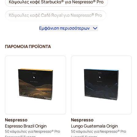
Κάψουλες καφέ Starbucks® για Nespresso® Pro
Κάψουλες καφέ Café Royal για Nespresso® Pro
Εμφάνιση περισσότερων
Καφετιέρες για Nespresso® Professional
Αξεσουάρ για Nespresso® Professional
ΠΑΡΌΜΟΙΑ ΠΡΟΪΌΝΤΑ
Ντεκαφεϊνέ καφές για Nespresso® Pro
Αφαλάτωση και φροντίδα για Nespresso® Pro
κάψουλες για Nespresso® Pro
Κάψουλες Gimoka για Nespresso® Pro
Κάψουλες για Nespresso® Pro
Nespresso
Nespresso
Kaffekapslen για Nespresso® Professional
Espresso Brazil Origin
Lungo Guatemala Origin
50 κάψουλες για Nespresso® Pro
50 κάψουλες για Nespresso® Pro
Espresso
3 Ένταση
Lungo
5 Ένταση