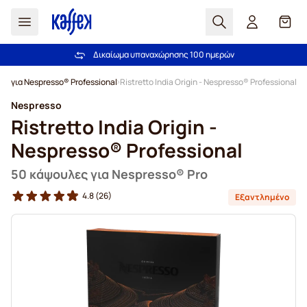
Αναζήτηση
Καλά
Δικαίωμα υπαναχώρησης 100 ημερών
Δωρεάν αποστολή άνω των 49,00€
Μετάβαση στο περιεχόμενο
για Nespresso® Professional
Ristretto India Origin - Nespresso® Professional
Nespresso
Ristretto India Origin -
Nespresso® Professional
50 κάψουλες για Nespresso® Pro
4.8
(26)
Εξαντλημένο