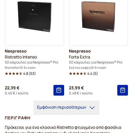
Nespresso
Nespresso
Ristretto Intenso
Forte Extra
50 κάψουλες για Nespresso® Pro
50 κάψουλες για Nespresso® Pro
Ristretto
10 Ένταση
Σκέτος καφές
9 Ένταση
4.8
(
53
)
4.4
(
5
)
22,39 €
23,99 €
0,45 €
/ κούπα
0,48 €
/ κούπα
Εμφάνιση περισσότερων
ΠΕΡΙΓΡΑΦΉ
Πρόκειται για ένα κλασικό Ristretto φτιαγμένο από φασόλια