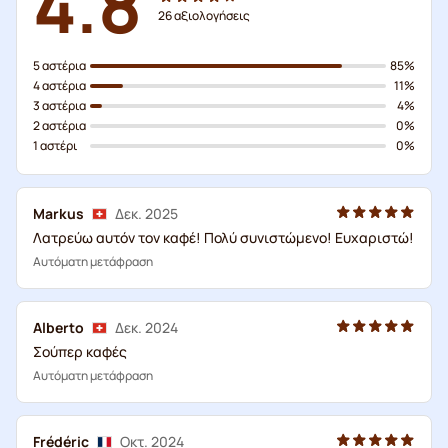
4.8
26
αξιολογήσεις
5 αστέρια
85%
4 αστέρια
11%
3 αστέρια
4%
2 αστέρια
0%
1 αστέρι
0%
Markus
Δεκ. 2025
Λατρεύω αυτόν τον καφέ! Πολύ συνιστώμενο! Ευχαριστώ!
Αυτόματη μετάφραση
Alberto
Δεκ. 2024
Σούπερ καφές
Αυτόματη μετάφραση
Frédéric
Οκτ. 2024