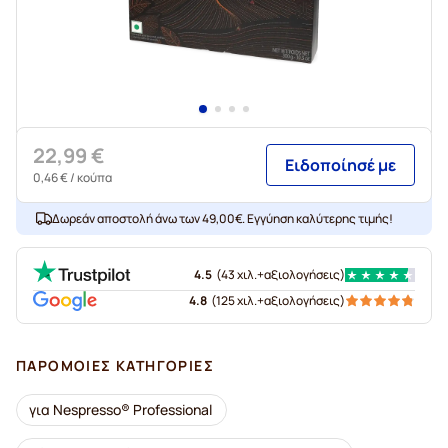
22,99 €
Ειδοποίησέ με
0,46 €
/ κούπα
Δωρεάν αποστολή άνω των 49,00€. Εγγύηση καλύτερης τιμής!
4.5
(
43 χιλ.+
αξιολογήσεις
)
4.8
(
125 χιλ.+
αξιολογήσεις
)
ΠΑΡΌΜΟΙΕΣ ΚΑΤΗΓΟΡΊΕΣ
για Nespresso® Professional