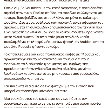
Arabica και Robusta από την ινδική πολιτεία Karnataka.
Όπως συμβαίνει πάντα με τον καφέ Nespresso, τίποτα δεν έχει
αφεθεί στην τύχη. Πρώτα απ 'όλα, τα φασόλια συλλέγονται με
το χέρι, διασφαλίζοντας ότι συλλέγονται μόνο τα καλύτερα
φασόλια. Δεύτερον, οι φλοιοί των κόκκων Arabica αφαιρούνται
αμέσως μετά τη συγκομιδή χρησιμοποιώντας την τεχνική που
είναι γνωστή ως «πλύσιμο», ενώ οι κόκκοι Robusta ξηραίνονται
με το φλοιό άθικτο. Το τελευταίο βήμα στη διαδικασία
περιλαμβάνει το ελαφρύ ψήσιμο των φασολιών Arabica, ενώ τα
φασόλια Robusta ψήνονται σκούρα.
Το αποτέλεσμα είναι ένας πολύπλοκος καφές με πλούσια και
αρωματική γεύση που αντανακλά και τους δύο τύπους
φασολιών, τη διαδικασία ψησίματος και, κυρίως, την
προέλευση από την ινδική όλα σε ένα φλιτζάνι, με νότες
λουλουδιών και έντονες νότες μπαχαρικών από γαρύφαλλο,
μοσχοκάρυδο και πιπέρι.
Και παίρνετε όλα αυτά σε ένα φλιτζάνι με την ένταση που
μπορεί να προσφέρει μόνο ένα Ristretto.
Μια γουλιά αυτού του καφέ είναι σαν ένα πάρτι στον
ουρανίσκο σας, γεμάτο με την έντονη πικάντικη γεύση που θα