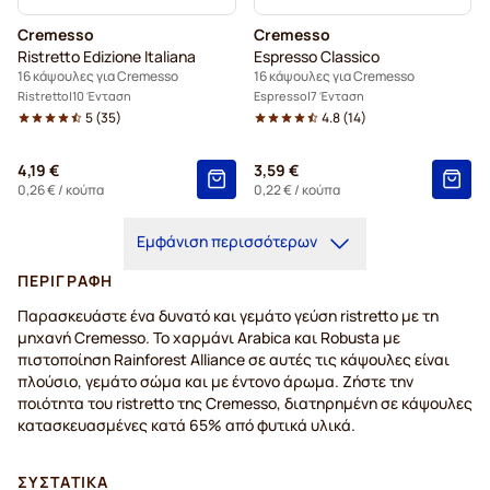
Cremesso
Cremesso
Ristretto Edizione Italiana
Espresso Classico
16 κάψουλες για Cremesso
16 κάψουλες για Cremesso
Ristretto
10 Ένταση
Espresso
7 Ένταση
5
(
35
)
4.8
(
14
)
4,19 €
3,59 €
0,26 €
/ κούπα
0,22 €
/ κούπα
Εμφάνιση περισσότερων
ΠΕΡΙΓΡΑΦΉ
Παρασκευάστε ένα δυνατό και γεμάτο γεύση ristretto με τη
μηχανή Cremesso. Το χαρμάνι Arabica και Robusta με
πιστοποίηση Rainforest Alliance σε αυτές τις κάψουλες είναι
πλούσιο, γεμάτο σώμα και με έντονο άρωμα. Ζήστε την
ποιότητα του ristrettο της Cremesso, διατηρημένη σε κάψουλες
κατασκευασμένες κατά 65% από φυτικά υλικά.
ΣΥΣΤΑΤΙΚΆ