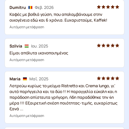
Dumitru
Φεβ. 2026
Καφές με βαθιά γεύση, που απολαμβάνουμε στην
οικογένεια εδώ και 6 χρόνια. Ευχαριστούμε, Kaffek!
Αυτόματη μετάφραση
Szilvia
Ιου. 2025
Είμαι απόλυτα ικανοποιημένος
Αυτόματη μετάφραση
Maria
Μαΐ. 2025
Λατρεύω κυρίως το μείγμα Ristretto και Crema lungo, γι'
αυτό παρήγγειλα και τα δύο !! Η παραγγελία εύκολη και η
παράδοση απίστευτα γρήγορη, ήδη παραδόθηκε την 4η
μέρα !!! Εξαιρετική σχέση ποιότητας-τιμής, ευχαρίστως
ξανά ...
Αυτόματη μετάφραση