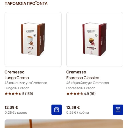
ΠΑΡΌΜΟΙΑ ΠΡΟΪΌΝΤΑ
Cremesso
Cremesso
Lungo Crema
Espresso Classico
48 κάψουλες για Cremesso
48 κάψουλες για Cremesso
Lungo
6 Ένταση
Espresso
6 Ένταση
5
(
139
)
4.9
(
91
)
12,39 €
12,39 €
0,26 €
/ κούπα
0,26 €
/ κούπα