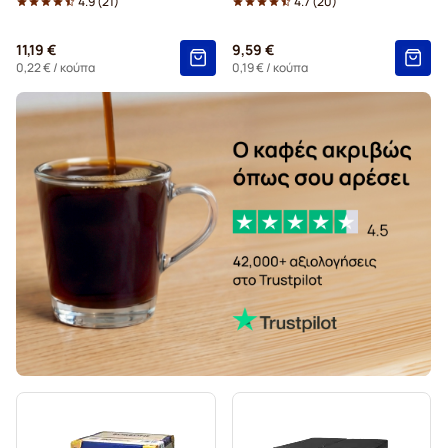
4.9
(
21
)
4.7
(
20
)
11,19 €
9,59 €
0,22 €
/ κούπα
0,19 €
/ κούπα