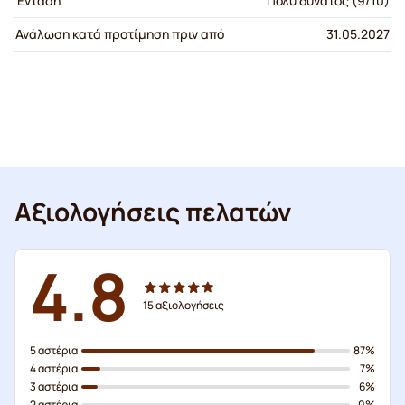
Ένταση
Πολύ δυνατός (9/10)
Ανάλωση κατά προτίμηση πριν από
31.05.2027
Αξιολογήσεις πελατών
4.8
15
αξιολογήσεις
5 αστέρια
87%
4 αστέρια
7%
3 αστέρια
6%
2 αστέρια
0%