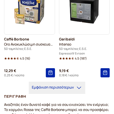
Caffè Borbone
Garibaldi
Oro Ανακυκλώσιμη συσκευασία
Intenso
50 ταμπλέτες E.S.E.
50 ταμπλέτες E.S.E.
Espresso
9 Ένταση
4.5
(
16
)
4.5
(
187
)
12,29 €
9,19 €
0,25 €
/ κούπα
0,18 €
/ κούπα
Εμφάνιση περισσότερων
ΠΕΡΙΓΡΑΦΉ
Αναζητάς έναν δυνατό καφέ για να σου ενισχύσει την ενέργεια;
Το χαρμάνι Rossa της Caffè Borbone μπορεί να σου προσφέρει