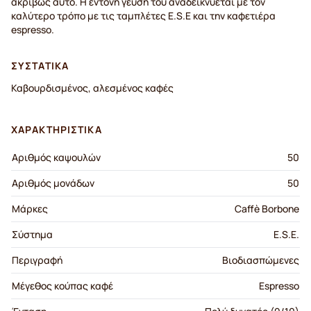
ακριβώς αυτό. Η έντονη γεύση του αναδεικνύεται με τον
καλύτερο τρόπο με τις ταμπλέτες E.S.E και την καφετιέρα
espresso.
ΣΥΣΤΑΤΙΚΆ
Καβουρδισμένος, αλεσμένος καφές
ΧΑΡΑΚΤΗΡΙΣΤΙΚΆ
Αριθμός καψουλών
50
Αριθμός μονάδων
50
Μάρκες
Caffè Borbone
Σύστημα
E.S.E.
Περιγραφή
Βιοδιασπώμενες
Μέγεθος κούπας καφέ
Espresso