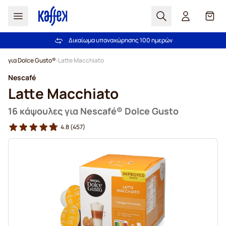
Αναζήτηση
Καλά
Δικαίωμα υπαναχώρησης 100 ημερών
Δωρεάν αποστολή άνω των 49,00€
Μετάβαση στο περιεχόμενο
για Dolce Gusto®
Latte Macchiato
Nescafé
Latte Macchiato
16 κάψουλες για Nescafé® Dolce Gusto
4.8
(457)