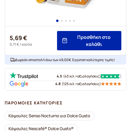
5,69 €
Προσθήκη στο
καλάθι
0,71 €
/ κούπα
Δωρεάν αποστολή άνω των 49,00€. Εγγύηση καλύτερης τιμής!
4.5
(
43 χιλ.+
αξιολογήσεις
)
4.8
(
125 χιλ.+
αξιολογήσεις
)
ΠΑΡΌΜΟΙΕΣ ΚΑΤΗΓΟΡΊΕΣ
Κάψουλες Senso Nocturno για Dolce Gusto
Κάψουλες Nescafé® Dolce Gusto®