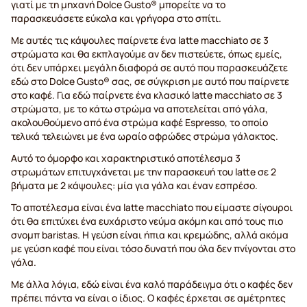
γιατί με τη μηχανή Dolce Gusto® μπορείτε να το
παρασκευάσετε εύκολα και γρήγορα στο σπίτι.
Με αυτές τις κάψουλες παίρνετε ένα latte macchiato σε 3
στρώματα και θα εκπλαγούμε αν δεν πιστεύετε, όπως εμείς,
ότι δεν υπάρχει μεγάλη διαφορά σε αυτό που παρασκευάζετε
εδώ στο Dolce Gusto® σας, σε σύγκριση με αυτό που παίρνετε
στο καφέ. Για εδώ παίρνετε ένα κλασικό latte macchiato σε 3
στρώματα, με το κάτω στρώμα να αποτελείται από γάλα,
ακολουθούμενο από ένα στρώμα καφέ Espresso, το οποίο
τελικά τελειώνει με ένα ωραίο αφρώδες στρώμα γάλακτος.
Αυτό το όμορφο και χαρακτηριστικό αποτέλεσμα 3
στρωμάτων επιτυγχάνεται με την παρασκευή του latte σε 2
βήματα με 2 κάψουλες: μία για γάλα και έναν εσπρέσο.
Το αποτέλεσμα είναι ένα latte macchiato που είμαστε σίγουροι
ότι θα επιτύχει ένα ευχάριστο νεύμα ακόμη και από τους πιο
σνομπ baristas. Η γεύση είναι ήπια και κρεμώδης, αλλά ακόμα
με γεύση καφέ που είναι τόσο δυνατή που όλα δεν πνίγονται στο
γάλα.
Με άλλα λόγια, εδώ είναι ένα καλό παράδειγμα ότι ο καφές δεν
πρέπει πάντα να είναι ο ίδιος. Ο καφές έρχεται σε αμέτρητες