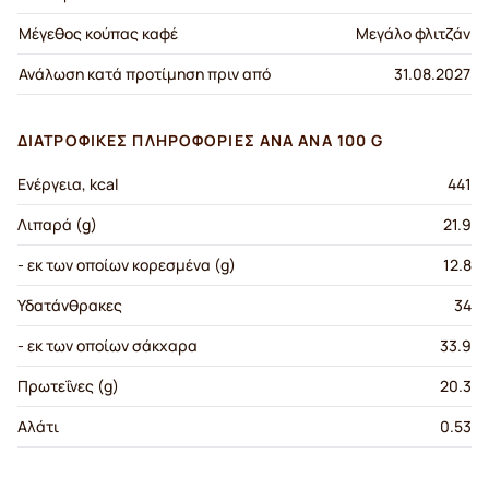
Μέγεθος κούπας καφέ
Μεγάλο φλιτζάν
Ανάλωση κατά προτίμηση πριν από
31.08.2027
ΔΙΑΤΡΟΦΙΚΈΣ ΠΛΗΡΟΦΟΡΊΕΣ ΑΝΆ ΑΝΆ 100 G
Ενέργεια, kcal
441
Λιπαρά (g)
21.9
- εκ των οποίων κορεσμένα (g)
12.8
Υδατάνθρακες
34
- εκ των οποίων σάκχαρα
33.9
Πρωτεΐνες (g)
20.3
Αλάτι
0.53