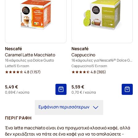
Nescafé
Nescafé
Caramel Latte Macchiato
Cappuccino
16 κάψουλες για Dolce Gusto
16 κάψουλες για Nescafé® Dolce Gusto
Latte
5 Ένταση
Cappuccino
5 Ένταση
4.8
(
1.157
)
4.8
(
365
)
5,49 €
5,59 €
0,69 €
/ κούπα
0,70 €
/ κούπα
Εμφάνιση περισσότερων
ΠΕΡΙΓΡΑΦΉ
Ένα latte macchiato είναι ένα πραγματικό κλασικό καφέ, αλλά
δεν χρειάζεται να πάτε σε ένα καφέ για να το απολαύσετε -