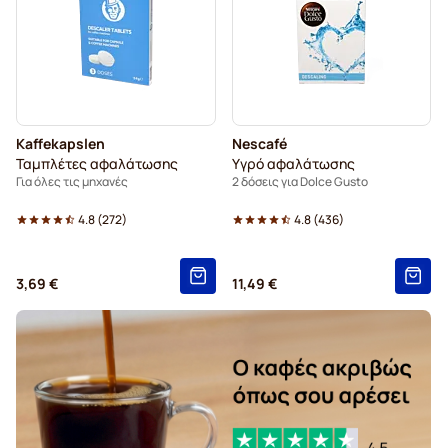
Kaffekapslen
Nescafé
Ταμπλέτες αφαλάτωσης
Υγρό αφαλάτωσης
Για όλες τις μηχανές
2 δόσεις για Dolce Gusto
4.8
(
272
)
4.8
(
436
)
3,69 €
11,49 €