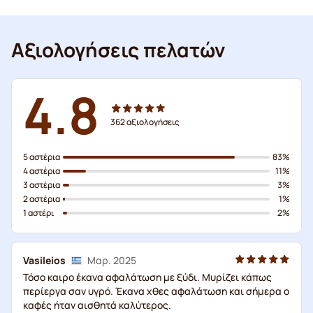
Αξιολογήσεις πελατών
4.8
362
αξιολογήσεις
5 αστέρια
83%
4 αστέρια
11%
3 αστέρια
3%
2 αστέρια
1%
1 αστέρι
2%
Vasileios
Μαρ. 2025
Τόσο καιρο έκανα αφαλάτωση με ξύδι. Μυρίζει κάπως
περίεργα σαν υγρό. Έκανα χθες αφαλάτωση και σήμερα ο
καφές ήταν αισθητά καλύτερος.