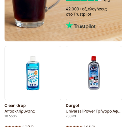
Clean drop
Durgol
Αποσκλήρυνσης
Universal Power Γρήγορο Aφαλάτωσης
10 δόση
750 ml
4.7
(
37
)
4.9
(
12
)