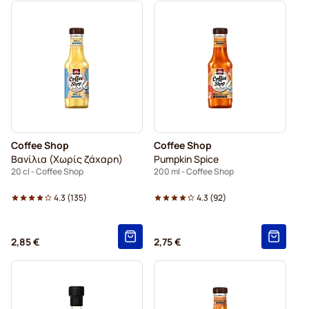
Coffee Shop
Coffee Shop
Βανίλια (Χωρίς ζάχαρη)
Pumpkin Spice
20 cl - Coffee Shop
200 ml - Coffee Shop
4.3
(
135
)
4.3
(
92
)
2,85 €
2,75 €