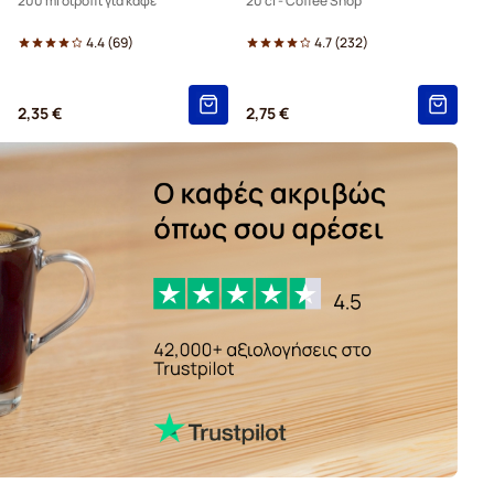
200 ml σιρόπι για καφέ
20 cl - Coffee Shop
4.4
(
69
)
4.7
(
232
)
2,35 €
2,75 €