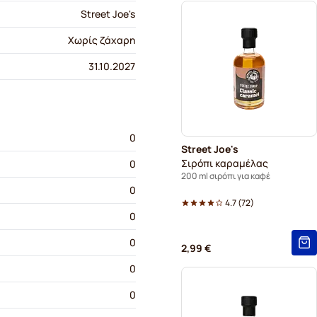
Street Joe's
Χωρίς ζάχαρη
31.10.2027
0
Street Joe's
Σιρόπι καραμέλας
0
200 ml σιρόπι για καφέ
0
4.7
(
72
)
0
0
2,99 €
0
0