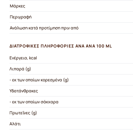
Μάρκες
Περιγραφή
Ανάλωση κατά προτίμηση πριν από
ΔΙΑΤΡΟΦΙΚΈΣ ΠΛΗΡΟΦΟΡΊΕΣ ΑΝΆ ΑΝΆ 100 ML
Ενέργεια, kcal
Λιπαρά (g)
- εκ των οποίων κορεσμένα (g)
Υδατάνθρακες
- εκ των οποίων σάκχαρα
Πρωτεΐνες (g)
Αλάτι