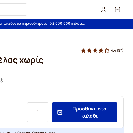
Καλάθι
εμπιστεύονται περισσότεροι από 2.000.000 πελάτες
4.4
(97)
έλας χωρίς
φέ
Προσθήκη στο
καλάθι
9,00€. Εγγύηση καλύτερης τιμής!