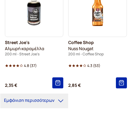
Street Joe's
Coffee Shop
Αλμυρή καραμέλλα
Nuss Nougat
200 ml - Street Joe's
200 ml - Coffee Shop
4.8
(
37
)
4.3
(
53
)
2,35 €
2,85 €
Εμφάνιση περισσότερων