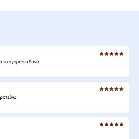
θα το αγοράσω ξανά
προτείνω.