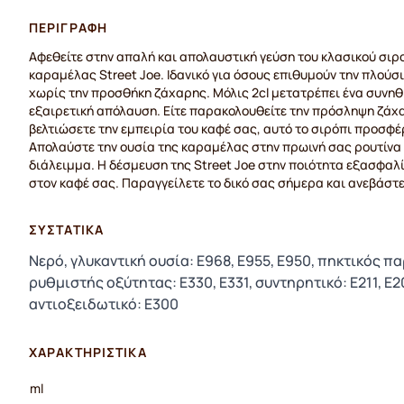
ΠΕΡΙΓΡΑΦΉ
Αφεθείτε στην απαλή και απολαυστική γεύση του κλασικού σι
καραμέλας Street Joe. Ιδανικό για όσους επιθυμούν την πλούσ
χωρίς την προσθήκη ζάχαρης. Μόλις 2cl μετατρέπει ένα συνηθ
εξαιρετική απόλαυση. Είτε παρακολουθείτε την πρόσληψη ζάχα
βελτιώσετε την εμπειρία του καφέ σας, αυτό το σιρόπι προσφέρ
Απολαύστε την ουσία της καραμέλας στην πρωινή σας ρουτίνα 
διάλειμμα. Η δέσμευση της Street Joe στην ποιότητα εξασφαλ
στον καφέ σας. Παραγγείλετε το δικό σας σήμερα και ανεβάστε
ΣΥΣΤΑΤΙΚΆ
Νερό, γλυκαντική ουσία: E968, E955, E950, πηκτικός π
ρυθμιστής οξύτητας: E330, E331, συντηρητικό: E211, E2
αντιοξειδωτικό: E300
ΧΑΡΑΚΤΗΡΙΣΤΙΚΆ
ml