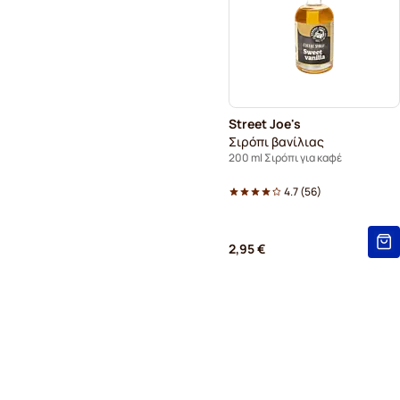
Street Joe's
Σιρόπι βανίλιας
200 ml Σιρόπι για καφέ
4.7
(
56
)
2,95 €