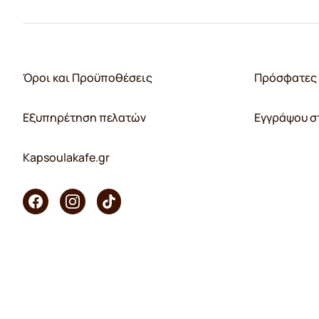
Όροι και Προϋποθέσεις
Πρόσφατες 
Εξυπηρέτηση πελατών
Εγγράψου σ
Kapsoulakafe.gr
Copyright © 2026 KaffeK. Με επιφύλαξη παντός δικαιώματος.