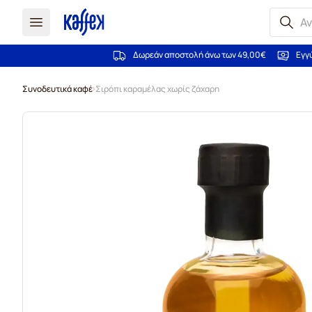
Δωρεάν αποστολή άνω των 49,00€
Εγγ
Μετάβαση στο περιεχόμενο
Συνοδευτικά καφέ
Σιρόπι καραμέλας χωρίς ζάχαρη