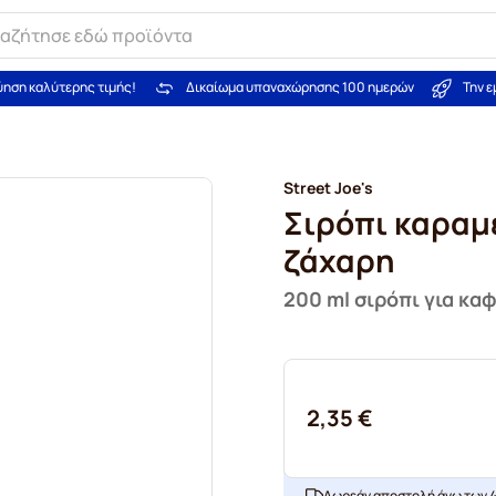
ύηση καλύτερης τιμής!
Δικαίωμα υπαναχώρησης 100 ημερών
Την 
Street Joe's
Σιρόπι καραμ
ζάχαρη
200 ml σιρόπι για κα
2,35 €
Δωρεάν αποστολή άνω των 4