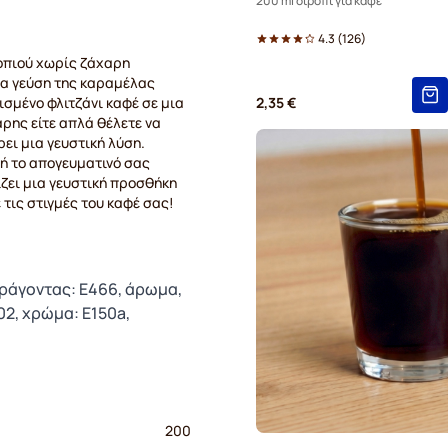
200 ml σιρόπι για καφέ
4.3
(
126
)
ροπιού χωρίς ζάχαρη
ια γεύση της καραμέλας
ισμένο φλιτζάνι καφέ σε μια
2,35 €
ρης είτε απλά θέλετε να
ει μια γευστική λύση.
ή το απογευματινό σας
ίζει μια γευστική προσθήκη
 τις στιγμές του καφέ σας!
αράγοντας: E466, άρωμα,
02, χρώμα: E150a,
200