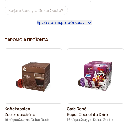
Καφετιέρες για Dolce Gusto®
Εμφάνιση περισσότερων
Αξεσουάρ για Dolce Gusto®
Ντεκαφεϊνέ καφές για Dolce Gusto
ΠΑΡΌΜΟΙΑ ΠΡΟΪΌΝΤΑ
Αφαλάτωση και φροντίδα για Dolce Gusto
Κάψουλες καφέ Segafredo για Dolce Gusto
Κάψουλες καφέ Café René για Dolce Gusto
Κάψουλες Dolce Vita για Dolce Gusto
Κάψουλες για Dolce Gusto®
Kaffekapslen
Café René
Κάψουλες Gimoka για Dolce Gusto
για Dolce Gusto®
Ζεστή σοκολάτα
Super Chocolate Drink
16 κάψουλες για Dolce Gusto
16 κάψουλες για Dolce Gusto
Κάψουλες Starbucks® για Dolce Gusto