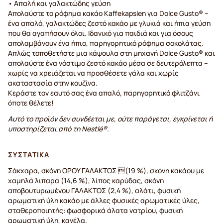
• Απαλή και γαλακτώδης γεύση
Απολαύστε το ρόφημα κακάο Kaffekapslen για Dolce Gusto® –
ένα απαλό, γαλακτώδες ζεστό κακάο με γλυκιά και ήπια γεύση
που θα αγαπήσουν όλοι. Ιδανικό για παιδιά και για όσους
απολαμβάνουν ένα ήπιο, παρηγορητικό ρόφημα σοκολάτας.
Απλώς τοποθετήστε μια κάψουλα στη μηχανή Dolce Gusto® και
απολαύστε ένα νόστιμο ζεστό κακάο μέσα σε δευτερόλεπτα –
χωρίς να χρειάζεται να προσθέσετε γάλα και χωρίς
ακαταστασία στην κουζίνα.
Κεράστε τον εαυτό σας ένα απαλό, παρηγορητικό φλιτζάνι
όποτε θέλετε!
Αυτό το προϊόν δεν συνδέεται με, ούτε παράγεται, εγκρίνεται ή
υποστηρίζεται από τη Nestlé®.
ΣΥΣΤΑΤΙΚΆ
Σάκχαρα, σκόνη ΟΡΟY ΓAΛΑΚΤΟΣ (19 %), σκόνη κακάου με
χαμηλά λιπαρά (14,6 %), λίπος καρύδας, σκόνη
αποβουτυρωμένου ΓΑΛΑΚΤΟΣ (2,4 %), αλάτι, φυσική
αρωματική ύλη κακάο με άλλες φυσικές αρωματικές ύλες,
σταθεροποιητής: φωσφορικά άλατα νατρίου, φυσική
αρωματική ύλη, κανέλα.