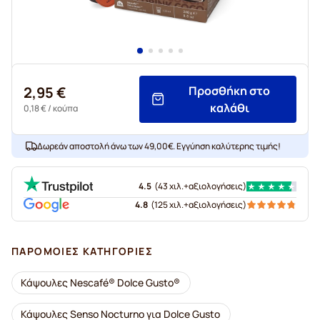
2,95 €
Προσθήκη στο
καλάθι
0,18 €
/ κούπα
Δωρεάν αποστολή άνω των 49,00€. Εγγύηση καλύτερης τιμής!
4.5
(
43 χιλ.+
αξιολογήσεις
)
4.8
(
125 χιλ.+
αξιολογήσεις
)
ΠΑΡΌΜΟΙΕΣ ΚΑΤΗΓΟΡΊΕΣ
Κάψουλες Nescafé® Dolce Gusto®
Κάψουλες Senso Nocturno για Dolce Gusto