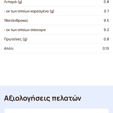
Λιπαρά (g)
0.8
- εκ των οποίων κορεσμένα (g)
0.7
Υδατάνθρακες
9.5
- εκ των οποίων σάκχαρα
9.2
Πρωτεΐνες (g)
0.8
Αλάτι
0.15
Αξιολογήσεις πελατών