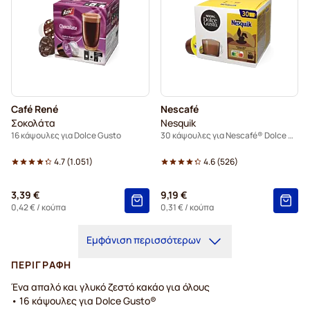
Café René
Nescafé
Σοκολάτα
Nesquik
16 κάψουλες για Dolce Gusto
30 κάψουλες για Nescafé® Dolce Gusto
4.7
(
1.051
)
4.6
(
526
)
3,39 €
9,19 €
0,42 €
/ κούπα
0,31 €
/ κούπα
Εμφάνιση περισσότερων
ΠΕΡΙΓΡΑΦΉ
Ένα απαλό και γλυκό ζεστό κακάο για όλους
• 16 κάψουλες για Dolce Gusto®