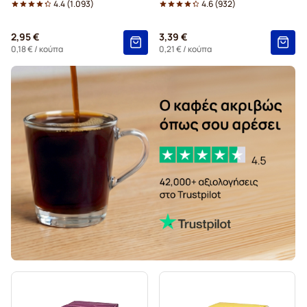
4.4
(
1.093
)
4.6
(
932
)
Κάψουλες Kaffekapslen για Dolce Gusto
2,95 €
3,39 €
Κάψουλες grande καφέ Starbucks® για Dolce Gusto
0,18 €
/ κούπα
0,21 €
/ κούπα