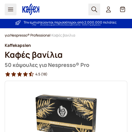
Αναζήτηση
Καλά
Την εμπιστεύονται περισσότεροι από 2.000.000 πελάτες
Εγγύηση καλύτερης τιμής!
Μετάβαση στο περιεχόμενο
για Nespresso® Professional
Καφές βανίλια
Kaffekapslen
Καφές βανίλια
50 κάψουλες για Nespresso® Pro
4.5
(18)