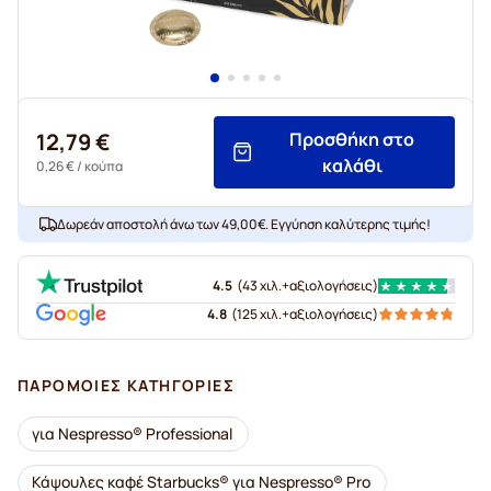
12,79 €
Προσθήκη στο
καλάθι
0,26 €
/ κούπα
Δωρεάν αποστολή άνω των 49,00€. Εγγύηση καλύτερης τιμής!
4.5
(
43 χιλ.+
αξιολογήσεις
)
4.8
(
125 χιλ.+
αξιολογήσεις
)
ΠΑΡΌΜΟΙΕΣ ΚΑΤΗΓΟΡΊΕΣ
για Nespresso® Professional
Κάψουλες καφέ Starbucks® για Nespresso® Pro