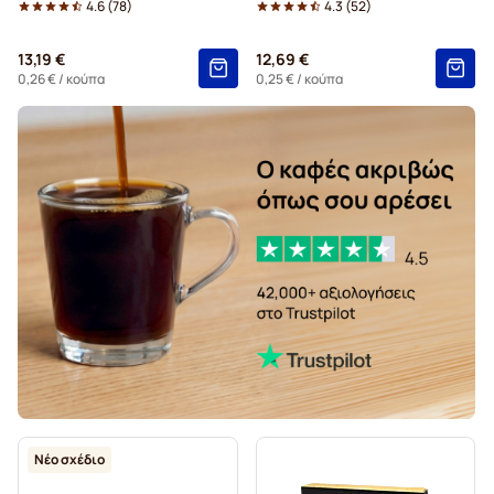
4.6
(
78
)
4.3
(
52
)
13,19 €
12,69 €
0,26 €
/ κούπα
0,25 €
/ κούπα
Νέο σχέδιο