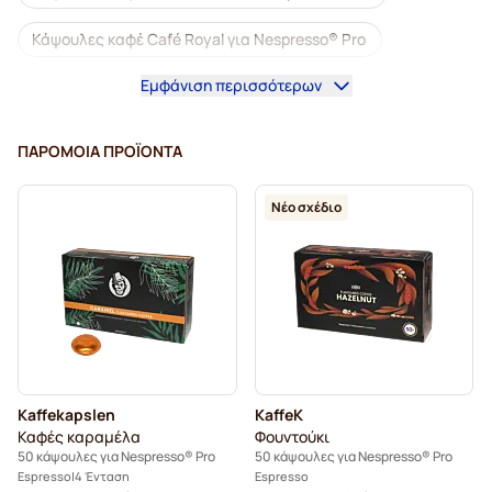
Κάψουλες καφέ Café Royal για Nespresso® Pro
Εμφάνιση περισσότερων
Καφετιέρες για Nespresso® Professional
Αξεσουάρ για Nespresso® Professional
ΠΑΡΌΜΟΙΑ ΠΡΟΪΌΝΤΑ
Ντεκαφεϊνέ καφές για Nespresso® Pro
Νέο σχέδιο
Αφαλάτωση και φροντίδα για Nespresso® Pro
κάψουλες για Nespresso® Pro
Κάψουλες Gimoka για Nespresso® Pro
Κάψουλες για Nespresso® Pro
Kaffekapslen
KaffeK
Kaffekapslen για Nespresso® Professional
Καφές καραμέλα
Φουντούκι
50 κάψουλες για Nespresso® Pro
50 κάψουλες για Nespresso® Pro
Espresso
4 Ένταση
Espresso