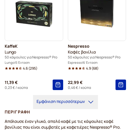
KaffeK
Nespresso
Lungo
Καφές βανίλια
50 κάψουλες για Nespresso® Pro
50 κάψουλες για Nespresso® Pro
Lungo
5 Ένταση
Espresso
6 Ένταση
4.6
(
295
)
4.9
(
68
)
11,39 €
22,99 €
0,23 €
/ κούπα
0,46 €
/ κούπα
Εμφάνιση περισσότερων
ΠΕΡΙΓΡΑΦΉ
Απόλαυσε έναν γλυκό, απαλό καφέ με τις κάψουλες καφέ
βανίλιας που είναι συμβατές με καφετιέρες Nespresso® Pro.