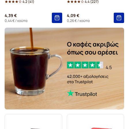
4.2
(
41
)
4.4
(
227
)
Κάψουλες Kaffekapslen για Dolce Gusto
4,39 €
4,09 €
Κάψουλες grande καφέ Starbucks® για Dolce Gusto
0,44 €
/ κούπα
0,26 €
/ κούπα