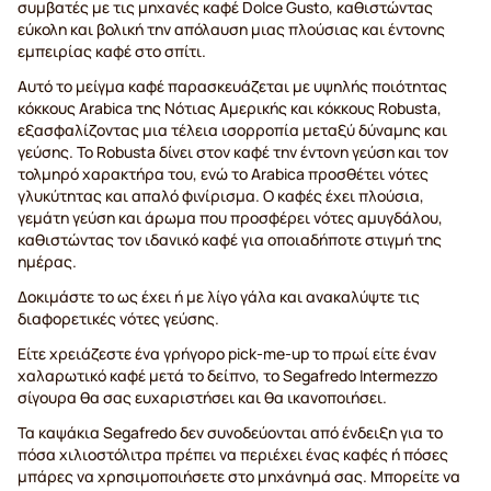
συμβατές με τις μηχανές καφέ Dolce Gusto, καθιστώντας
εύκολη και βολική την απόλαυση μιας πλούσιας και έντονης
εμπειρίας καφέ στο σπίτι.
Αυτό το μείγμα καφέ παρασκευάζεται με υψηλής ποιότητας
κόκκους Arabica της Νότιας Αμερικής και κόκκους Robusta,
εξασφαλίζοντας μια τέλεια ισορροπία μεταξύ δύναμης και
γεύσης. Το Robusta δίνει στον καφέ την έντονη γεύση και τον
τολμηρό χαρακτήρα του, ενώ το Arabica προσθέτει νότες
γλυκύτητας και απαλό φινίρισμα. Ο καφές έχει πλούσια,
γεμάτη γεύση και άρωμα που προσφέρει νότες αμυγδάλου,
καθιστώντας τον ιδανικό καφέ για οποιαδήποτε στιγμή της
ημέρας.
Δοκιμάστε το ως έχει ή με λίγο γάλα και ανακαλύψτε τις
διαφορετικές νότες γεύσης.
Είτε χρειάζεστε ένα γρήγορο pick-me-up το πρωί είτε έναν
χαλαρωτικό καφέ μετά το δείπνο, το Segafredo Intermezzo
σίγουρα θα σας ευχαριστήσει και θα ικανοποιήσει.
Τα καψάκια Segafredo δεν συνοδεύονται από ένδειξη για το
πόσα χιλιοστόλιτρα πρέπει να περιέχει ένας καφές ή πόσες
μπάρες να χρησιμοποιήσετε στο μηχάνημά σας. Μπορείτε να