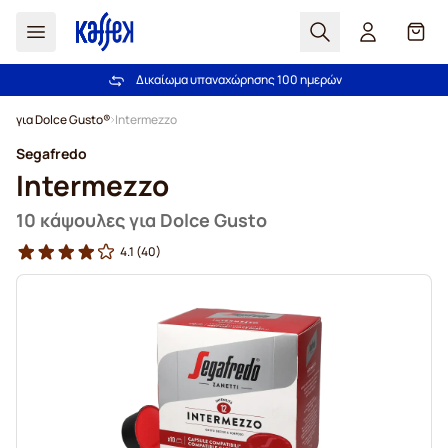
Αναζήτηση
Καλά
Δικαίωμα υπαναχώρησης 100 ημερών
Δωρεάν αποστολή άνω των 49,00€
Μετάβαση στο περιεχόμενο
για Dolce Gusto®
Intermezzo
Segafredo
Intermezzo
10 κάψουλες για Dolce Gusto
4.1
(40)