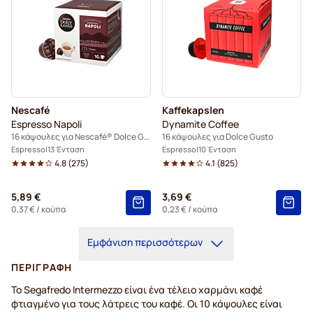
Nescafé
Kaffekapslen
Espresso Napoli
Dynamite Coffee
16 κάψουλες για Nescafé® Dolce Gusto
16 κάψουλες για Dolce Gusto
Espresso
13 Ένταση
Espresso
10 Ένταση
4.8
(
275
)
4.1
(
825
)
5,89 €
3,69 €
0,37 €
/ κούπα
0,23 €
/ κούπα
Εμφάνιση περισσότερων
ΠΕΡΙΓΡΑΦΉ
Το Segafredo Intermezzo είναι ένα τέλειο χαρμάνι καφέ
φτιαγμένο για τους λάτρεις του καφέ. Οι 10 κάψουλες είναι