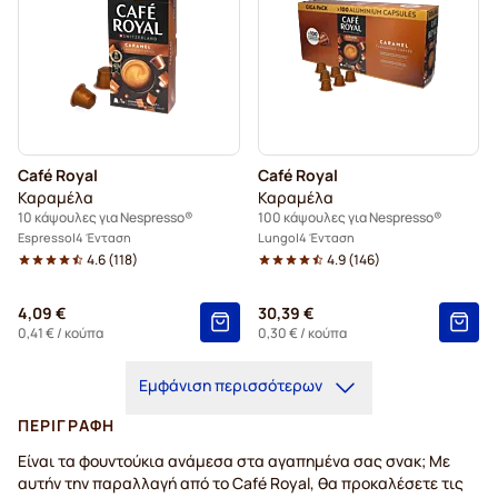
Café Royal
Café Royal
Καραμέλα
Καραμέλα
10 κάψουλες για Nespresso®
100 κάψουλες για Nespresso®
Espresso
4 Ένταση
Lungo
4 Ένταση
4.6
(
118
)
4.9
(
146
)
4,09 €
30,39 €
0,41 €
/ κούπα
0,30 €
/ κούπα
Εμφάνιση περισσότερων
ΠΕΡΙΓΡΑΦΉ
Είναι τα φουντούκια ανάμεσα στα αγαπημένα σας σνακ; Με
αυτήν την παραλλαγή από το Café Royal, θα προκαλέσετε τις