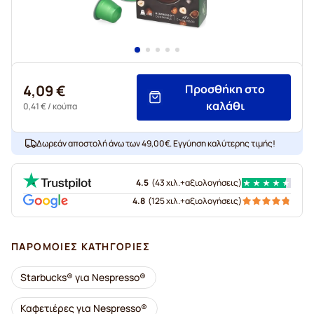
4,09 €
Προσθήκη στο
καλάθι
0,41 €
/ κούπα
Δωρεάν αποστολή άνω των 49,00€. Εγγύηση καλύτερης τιμής!
4.5
(
43 χιλ.+
αξιολογήσεις
)
4.8
(
125 χιλ.+
αξιολογήσεις
)
ΠΑΡΌΜΟΙΕΣ ΚΑΤΗΓΟΡΊΕΣ
Starbucks® για Nespresso®
Καφετιέρες για Nespresso®