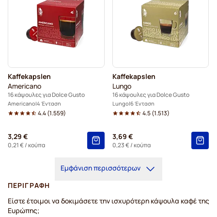
Kaffekapslen
Kaffekapslen
Americano
Lungo
16 κάψουλες για Dolce Gusto
16 κάψουλες για Dolce Gusto
Americano
4 Ένταση
Lungo
6 Ένταση
4.4
(
1.559
)
4.5
(
1.513
)
3,29 €
3,69 €
0,21 €
/ κούπα
0,23 €
/ κούπα
Εμφάνιση περισσότερων
ΠΕΡΙΓΡΑΦΉ
Είστε έτοιμοι να δοκιμάσετε την ισχυρότερη κάψουλα καφέ της
Ευρώπης;