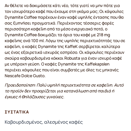
Αν θέλετε να δοκιμάσετε κάτι νέο, τότε γιατί να μην πάτε για
τον ισχυρότερο καφέ που έχουμε στη γκάμα μας; Οι κάψουλες
Dynamite Coffee παρέχουν έναν καφέ υψηλής έντασης που θα
σας ξυπνήσει πραγματικά. Περιέχοντας τέσσερις φορές
περισσότερη καφεΐνη από το μέσο ενεργειακό ποτό, ο
Dynamite Coffee δοκιμάζει τα όρια του καφέ με 218 mg
καφεΐνης ανά 100 ml. Λόγω της υψηλής περιεκτικότητάς του σε
καφεΐνη, ο καφές Dynamite της KaffeK σερβίρεται καλύτερα
ως ένας εξαιρετικά ισχυρός εσπρέσο. Οι κάψουλες περιέχουν
σκούρα καβουρδισμένα κόκκοι Robusta για έναν ισχυρό καφέ
με υπέροχη γεύση. Ο καφές Dynamite της Kaffekapslen
περιέχει κάψουλες που είναι συμβατές με όλες τις μηχανές
Nescafe Dolce Gusto.
Προειδοποίηση: Πολύ υψηλή περιεκτικότητα σε καφεΐνη. Αυτό
το προϊόν δεν προορίζεται για κατανάλωση από παιδιά ή
έγκυες ή θηλάζουσες γυναίκες.
ΣΥΣΤΑΤΙΚΆ
Καβουρδισμένος, αλεσμένος καφές