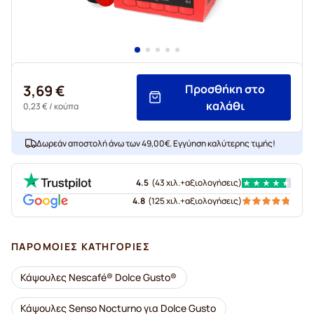
3,69 €
Προσθήκη στο
καλάθι
0,23 €
/ κούπα
Δωρεάν αποστολή άνω των 49,00€. Εγγύηση καλύτερης τιμής!
4.5
(
43 χιλ.+
αξιολογήσεις
)
4.8
(
125 χιλ.+
αξιολογήσεις
)
ΠΑΡΌΜΟΙΕΣ ΚΑΤΗΓΟΡΊΕΣ
Κάψουλες Nescafé® Dolce Gusto®
Κάψουλες Senso Nocturno για Dolce Gusto