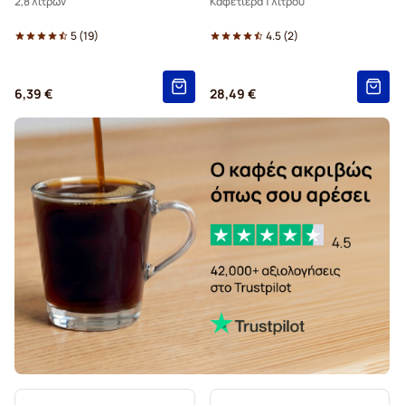
2,8 λίτρων
Καφετιέρα 1 λίτρου
5
(
19
)
4.5
(
2
)
6,39 €
28,49 €