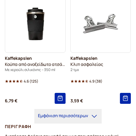
Kaffekapslen
Kaffekapslen
Κούπα από ανοξείδωτο ατσάλι
Κλιπ ασφαλείας
Με χερούλι σιλικόνης – 350 ml
2 τμχ
4.6
(
125
)
4.9
(
38
)
6,79 €
3,59 €
Εμφάνιση περισσότερων
ΠΕΡΙΓΡΑΦΉ