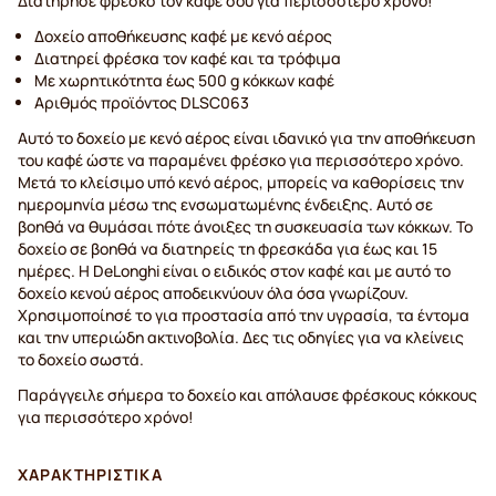
Διατήρησε φρέσκο τον καφέ σου για περισσότερο χρόνο!
Δοχείο αποθήκευσης καφέ με κενό αέρος
Διατηρεί φρέσκα τον καφέ και τα τρόφιμα
Με χωρητικότητα έως 500 g κόκκων καφέ
Αριθμός προϊόντος DLSC063
Αυτό το δοχείο με κενό αέρος είναι ιδανικό για την αποθήκευση
του καφέ ώστε να παραμένει φρέσκο για περισσότερο χρόνο.
Μετά το κλείσιμο υπό κενό αέρος, μπορείς να καθορίσεις την
ημερομηνία μέσω της ενσωματωμένης ένδειξης. Αυτό σε
βοηθά να θυμάσαι πότε άνοιξες τη συσκευασία των κόκκων. Το
δοχείο σε βοηθά να διατηρείς τη φρεσκάδα για έως και 15
ημέρες. Η DeLonghi είναι ο ειδικός στον καφέ και με αυτό το
δοχείο κενού αέρος αποδεικνύουν όλα όσα γνωρίζουν.
Χρησιμοποίησέ το για προστασία από την υγρασία, τα έντομα
και την υπεριώδη ακτινοβολία. Δες τις οδηγίες για να κλείνεις
το δοχείο σωστά.
Παράγγειλε σήμερα το δοχείο και απόλαυσε φρέσκους κόκκους
για περισσότερο χρόνο!
ΧΑΡΑΚΤΗΡΙΣΤΙΚΆ