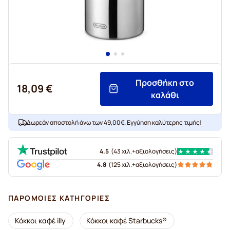
Προσθήκη στο
18,09 €
καλάθι
Δωρεάν αποστολή άνω των 49,00€. Εγγύηση καλύτερης τιμής!
4.5
(
43 χιλ.+
αξιολογήσεις
)
4.8
(
125 χιλ.+
αξιολογήσεις
)
ΠΑΡΌΜΟΙΕΣ ΚΑΤΗΓΟΡΊΕΣ
Κόκκοι καφέ illy
Κόκκοι καφέ Starbucks®