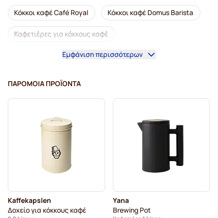
Κόκκοι καφέ Café Royal
Κόκκοι καφέ Domus Barista
Καφετιέρες για κόκκους καφέ
Εμφάνιση περισσότερων
Ντεκαφεϊνέ κόκκοι καφέ
Κόκκοι καφέ L'OR
Κόκκοι καφέ Segafredo
Κόκκοι καφέ Merrild
ΠΑΡΌΜΟΙΑ ΠΡΟΪΌΝΤΑ
Κόκκοι καφέ Garibaldi
Κόκκοι καφέ Tonino Lamborghini
Κόκκοι καφέ Gimoka
Αξεσουάρ Kaffekapslen
Κόκκοι καφέ Kaffekapslen
Κόκκοι καφέ espresso Delonghi
Kaffekapslen
Yana
Δοχείο για κόκκους καφέ
Brewing Pot