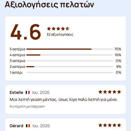
Αξιολογήσεις πελατών
4.6
32
αξιολογήσεις
5 αστέρια
75%
4 αστέρια
16%
3 αστέρια
0%
2 αστέρια
9%
1 αστέρι
0%
Estelle
Ιου. 2026
Μια λεπτή γεύση μέντας, ίσως λίγο πολύ λεπτή για μένα.
Αυτόματη μετάφραση
Gérard
Ιου. 2026