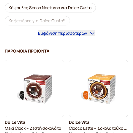
Κάψουλες Senso Nocturno για Dolce Gusto
Καφετιέρες για Dolce Gusto®
Εμφάνιση περισσότερων
Αξεσουάρ για Dolce Gusto®
Ντεκαφεϊνέ καφές για Dolce Gusto
ΠΑΡΌΜΟΙΑ ΠΡΟΪΌΝΤΑ
Αφαλάτωση και φροντίδα για Dolce Gusto
Κάψουλες καφέ Segafredo για Dolce Gusto
Κάψουλες καφέ Café René για Dolce Gusto
Κάψουλες Dolce Vita για Dolce Gusto
Κάψουλες για Dolce Gusto®
Dolce Vita
Dolce Vita
Κάψουλες Gimoka για Dolce Gusto
για Dolce Gusto®
Maxi Ciock – Ζεστή σοκολάτα
Ciocco Latte – Σοκολατούχο Γαλα