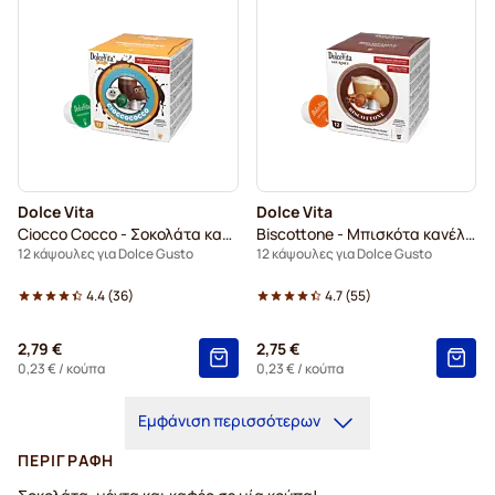
Dolce Vita
Dolce Vita
Ciocco Cocco - Σοκολάτα καρύδας
Biscottone - Μπισκότα κανέλας
12 κάψουλες για Dolce Gusto
12 κάψουλες για Dolce Gusto
4.4
(
36
)
4.7
(
55
)
2,79 €
2,75 €
0,23 €
/ κούπα
0,23 €
/ κούπα
Εμφάνιση περισσότερων
ΠΕΡΙΓΡΑΦΉ