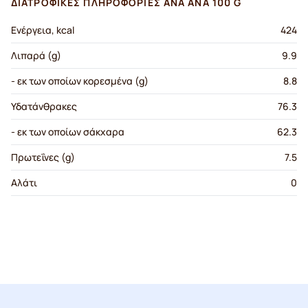
ΔΙΑΤΡΟΦΙΚΈΣ ΠΛΗΡΟΦΟΡΊΕΣ ΑΝΆ ΑΝΆ 100 G
Ενέργεια, kcal
424
Λιπαρά (g)
9.9
- εκ των οποίων κορεσμένα (g)
8.8
Υδατάνθρακες
76.3
- εκ των οποίων σάκχαρα
62.3
Πρωτεΐνες (g)
7.5
Αλάτι
0