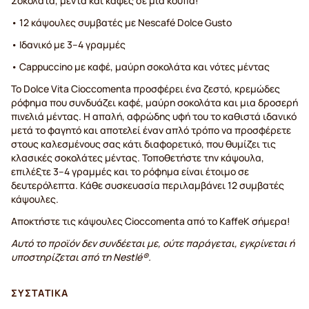
Σοκολάτα, μέντα και καφές σε μία κούπα!
• 12 κάψουλες συμβατές με Nescafé Dolce Gusto
• Ιδανικό με 3–4 γραμμές
• Cappuccino με καφέ, μαύρη σοκολάτα και νότες μέντας
Το Dolce Vita Cioccomenta προσφέρει ένα ζεστό, κρεμώδες
ρόφημα που συνδυάζει καφέ, μαύρη σοκολάτα και μια δροσερή
πινελιά μέντας. Η απαλή, αφρώδης υφή του το καθιστά ιδανικό
μετά το φαγητό και αποτελεί έναν απλό τρόπο να προσφέρετε
στους καλεσμένους σας κάτι διαφορετικό, που θυμίζει τις
κλασικές σοκολάτες μέντας. Τοποθετήστε την κάψουλα,
επιλέξτε 3–4 γραμμές και το ρόφημα είναι έτοιμο σε
δευτερόλεπτα. Κάθε συσκευασία περιλαμβάνει 12 συμβατές
κάψουλες.
Αποκτήστε τις κάψουλες Cioccomenta από το KaffeK σήμερα!
Αυτό το προϊόν δεν συνδέεται με, ούτε παράγεται, εγκρίνεται ή
υποστηρίζεται από τη Nestlé®.
ΣΥΣΤΑΤΙΚΆ