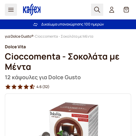
Αναζήτηση
Καλά
Δικαίωμα υπαναχώρησης 100 ημερών
Δωρεάν αποστολή άνω των 49,00€
Μετάβαση στο περιεχόμενο
για Dolce Gusto®
Cioccomenta - Σοκολάτα με Μέντα
Dolce Vita
Cioccomenta - Σοκολάτα με
Μέντα
12 κάψουλες για Dolce Gusto
4.6
(32)