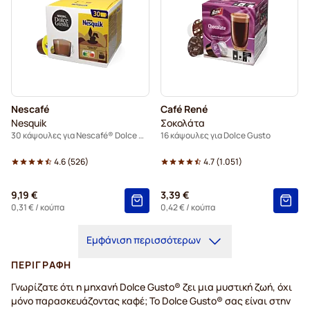
Nescafé
Café René
Nesquik
Σοκολάτα
30 κάψουλες για Nescafé® Dolce Gusto
16 κάψουλες για Dolce Gusto
4.6
(
526
)
4.7
(
1.051
)
9,19 €
3,39 €
0,31 €
/ κούπα
0,42 €
/ κούπα
Εμφάνιση περισσότερων
ΠΕΡΙΓΡΑΦΉ
Γνωρίζατε ότι η μηχανή Dolce Gusto® ζει μια μυστική ζωή, όχι
μόνο παρασκευάζοντας καφέ; Το Dolce Gusto® σας είναι στην