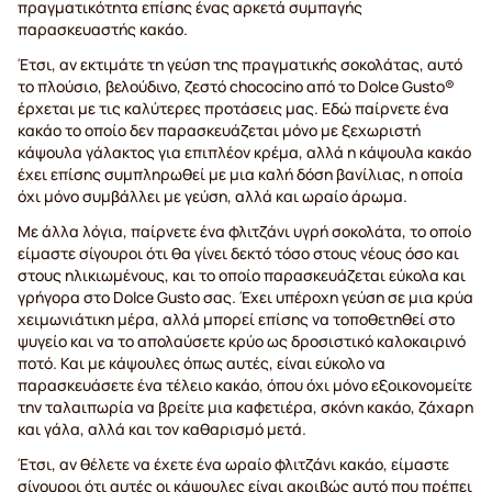
πραγματικότητα επίσης ένας αρκετά συμπαγής
παρασκευαστής κακάο.
Έτσι, αν εκτιμάτε τη γεύση της πραγματικής σοκολάτας, αυτό
το πλούσιο, βελούδινο, ζεστό chococino από το Dolce Gusto®
έρχεται με τις καλύτερες προτάσεις μας. Εδώ παίρνετε ένα
κακάο το οποίο δεν παρασκευάζεται μόνο με ξεχωριστή
κάψουλα γάλακτος για επιπλέον κρέμα, αλλά η κάψουλα κακάο
έχει επίσης συμπληρωθεί με μια καλή δόση βανίλιας, η οποία
όχι μόνο συμβάλλει με γεύση, αλλά και ωραίο άρωμα.
Με άλλα λόγια, παίρνετε ένα φλιτζάνι υγρή σοκολάτα, το οποίο
είμαστε σίγουροι ότι θα γίνει δεκτό τόσο στους νέους όσο και
στους ηλικιωμένους, και το οποίο παρασκευάζεται εύκολα και
γρήγορα στο Dolce Gusto σας. Έχει υπέροχη γεύση σε μια κρύα
χειμωνιάτικη μέρα, αλλά μπορεί επίσης να τοποθετηθεί στο
ψυγείο και να το απολαύσετε κρύο ως δροσιστικό καλοκαιρινό
ποτό. Και με κάψουλες όπως αυτές, είναι εύκολο να
παρασκευάσετε ένα τέλειο κακάο, όπου όχι μόνο εξοικονομείτε
την ταλαιπωρία να βρείτε μια καφετιέρα, σκόνη κακάο, ζάχαρη
και γάλα, αλλά και τον καθαρισμό μετά.
Έτσι, αν θέλετε να έχετε ένα ωραίο φλιτζάνι κακάο, είμαστε
σίγουροι ότι αυτές οι κάψουλες είναι ακριβώς αυτό που πρέπει