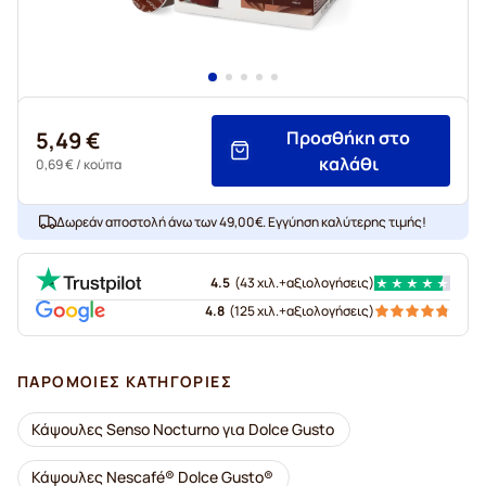
5,49 €
Προσθήκη στο
καλάθι
0,69 €
/ κούπα
Δωρεάν αποστολή άνω των 49,00€. Εγγύηση καλύτερης τιμής!
4.5
(
43 χιλ.+
αξιολογήσεις
)
4.8
(
125 χιλ.+
αξιολογήσεις
)
ΠΑΡΌΜΟΙΕΣ ΚΑΤΗΓΟΡΊΕΣ
Κάψουλες Senso Nocturno για Dolce Gusto
Κάψουλες Nescafé® Dolce Gusto®