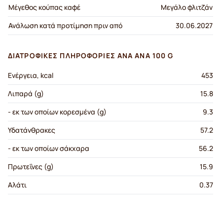
Μέγεθος κούπας καφέ
Μεγάλο φλιτζάν
Ανάλωση κατά προτίμηση πριν από
30.06.2027
ΔΙΑΤΡΟΦΙΚΈΣ ΠΛΗΡΟΦΟΡΊΕΣ ΑΝΆ ΑΝΆ 100 G
Ενέργεια, kcal
453
Λιπαρά (g)
15.8
- εκ των οποίων κορεσμένα (g)
9.3
Υδατάνθρακες
57.2
- εκ των οποίων σάκχαρα
56.2
Πρωτεΐνες (g)
15.9
Αλάτι
0.37